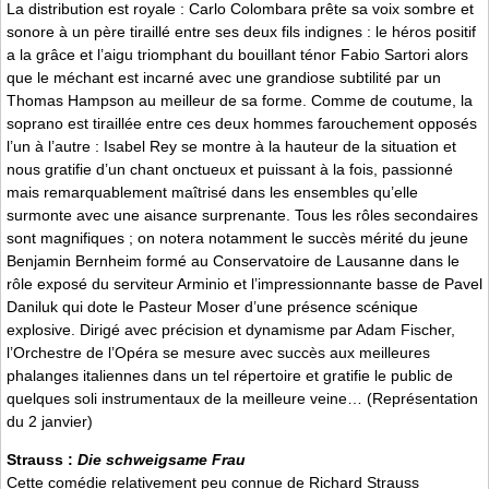
La distribution est royale : Carlo Colombara prête sa voix sombre et
sonore à un père tiraillé entre ses deux fils indignes : le héros positif
a la grâce et l’aigu triomphant du bouillant ténor Fabio Sartori alors
que le méchant est incarné avec une grandiose subtilité par un
Thomas Hampson au meilleur de sa forme. Comme de coutume, la
soprano est tiraillée entre ces deux hommes farouchement opposés
l’un à l’autre : Isabel Rey se montre à la hauteur de la situation et
nous gratifie d’un chant onctueux et puissant à la fois, passionné
mais remarquablement maîtrisé dans les ensembles qu’elle
surmonte avec une aisance surprenante. Tous les rôles secondaires
sont magnifiques ; on notera notamment le succès mérité du jeune
Benjamin Bernheim formé au Conservatoire de Lausanne dans le
rôle exposé du serviteur Arminio et l’impressionnante basse de Pavel
Daniluk qui dote le Pasteur Moser d’une présence scénique
explosive. Dirigé avec précision et dynamisme par Adam Fischer,
l’Orchestre de l’Opéra se mesure avec succès aux meilleures
phalanges italiennes dans un tel répertoire et gratifie le public de
quelques soli instrumentaux de la meilleure veine… (Représentation
du 2 janvier)
Strauss :
Die schweigsame Frau
Cette comédie relativement peu connue de Richard Strauss