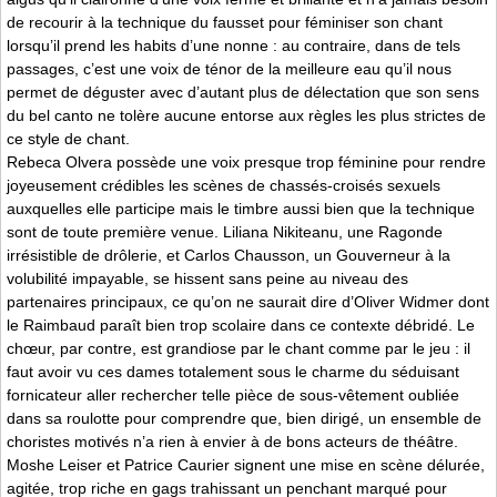
de recourir à la technique du fausset pour féminiser son chant
lorsqu’il prend les habits d’une nonne : au contraire, dans de tels
passages, c’est une voix de ténor de la meilleure eau qu’il nous
permet de déguster avec d’autant plus de délectation que son sens
du bel canto ne tolère aucune entorse aux règles les plus strictes de
ce style de chant.
Rebeca Olvera possède une voix presque trop féminine pour rendre
joyeusement crédibles les scènes de chassés-croisés sexuels
auxquelles elle participe mais le timbre aussi bien que la technique
sont de toute première venue. Liliana Nikiteanu, une Ragonde
irrésistible de drôlerie, et Carlos Chausson, un Gouverneur à la
volubilité impayable, se hissent sans peine au niveau des
partenaires principaux, ce qu’on ne saurait dire d’Oliver Widmer dont
le Raimbaud paraît bien trop scolaire dans ce contexte débridé. Le
chœur, par contre, est grandiose par le chant comme par le jeu : il
faut avoir vu ces dames totalement sous le charme du séduisant
fornicateur aller rechercher telle pièce de sous-vêtement oubliée
dans sa roulotte pour comprendre que, bien dirigé, un ensemble de
choristes motivés n’a rien à envier à de bons acteurs de théâtre.
Moshe Leiser et Patrice Caurier signent une mise en scène délurée,
agitée, trop riche en gags trahissant un penchant marqué pour