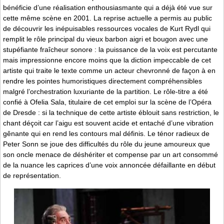
bénéficie d’une réalisation enthousiasmante qui a déjà été vue sur
cette même scène en 2001. La reprise actuelle a permis au public
de découvrir les inépuisables ressources vocales de Kurt Rydl qui
remplit le rôle principal du vieux barbon aigri et bougon avec une
stupéfiante fraîcheur sonore : la puissance de la voix est percutante
mais impressionne encore moins que la diction impeccable de cet
artiste qui traite le texte comme un acteur chevronné de façon à en
rendre les pointes humoristiques directement compréhensibles
malgré l’orchestration luxuriante de la partition. Le rôle-titre a été
confié à Ofelia Sala, titulaire de cet emploi sur la scène de l’Opéra
de Dresde : si la technique de cette artiste éblouit sans restriction, le
chant déçoit car l’aigu est souvent acide et entaché d’une vibration
gênante qui en rend les contours mal définis. Le ténor radieux de
Peter Sonn se joue des difficultés du rôle du jeune amoureux que
son oncle menace de déshériter et compense par un art consommé
de la nuance les caprices d’une voix annoncée défaillante en début
de représentation.