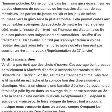
l’humour potache, On ne compte plus les mains qui s’égarent sur les
parties charnues de ces dames ou les muscles d’amour de ces
messieurs, les parties de jambe en l’air et les jeux de scène
tournées vers la grivoiserie la plus effrontée. Cela permet certes aux
responsables scéniques du spectacle de mettre les rieurs de leur
côté, mais la finesse d’un livret - où l’humour est d’autant plus fin
que ses pointes sont soigneusement camouflées - souffre d’un
traitement aussi cavalier. On finit par s’ennuyer ferme à voir se
répéter des galéjades tellement prévisibles qu’elles finissent par
susciter un rire … nerveux. (Représentation du 27 janvier)
Verdi :
I masnardieri
Verdi n’a pas écrit que des chefs-d’œuvre. Cet ouvrage écrit presque
parallèlement à
Macbeth
d’après le scénario spectaculaire des
Brigands
de Friedrich Schiller, est même franchement mauvais tant
le fil narratif en est lâche et la composition des divers numéros
chaotique. Ainsi, à un chœur d’une banalité d’écriture éprouvante qui
ferait déjà pâle figure dans un ouvrage de jeunesse succède au 3e
acte la scène d’une densité musicale exceptionnelle qui dépeint le
suicide de Francesco, le frère indigne du héros : tout à coup, la
musique nous transporte dans un univers sonore évoquant les
grands moments de
Don Carlos
ou
Aida
…