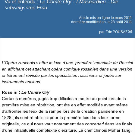
Vu et entendu :
Le Comte Ory
-
I Masnardieri
-
Die
schweigsame Frau
Article mis en ligne le
mars 2011
dernière modification le 28 août 2011
par
Eric POUSAZ
L’Opéra zurichois s’offre le luxe d’une ‘première’ mondiale de Rossini
en affichant cet attachant opéra comique rossinien dans une version
entièrement révisée par les spécialistes rossiniens et jouée sur
instruments anciens.
Rossini :
Le Comte Ory
Certains numéros, jugés trop difficiles à mettre au point lors de la
première mise en répétition, ont été en effet modifiés avant même
d’affronter les feux de la rampe lors de la création parisienne en
1828 ; ils sont rétablis ici pour la première fois dans leur forme
originelle, ce qui nous vaut notamment des
concertati
dans les finals
d’une inhabituelle complexité d’écriture. Le chef chinois Muhai Tang,