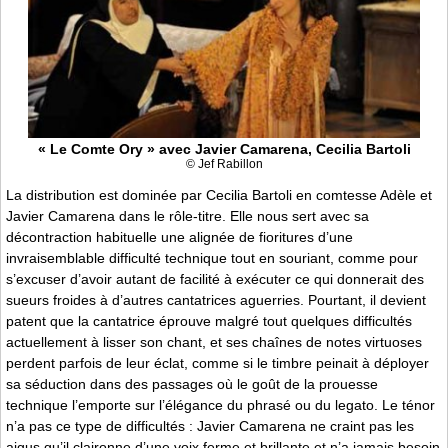
« Le Comte Ory » avec Javier Camarena, Cecilia Bartoli
© Jef Rabillon
La distribution est dominée par Cecilia Bartoli en comtesse Adèle et
Javier Camarena dans le rôle-titre. Elle nous sert avec sa
décontraction habituelle une alignée de fioritures d’une
invraisemblable difficulté technique tout en souriant, comme pour
s’excuser d’avoir autant de facilité à exécuter ce qui donnerait des
sueurs froides à d’autres cantatrices aguerries. Pourtant, il devient
patent que la cantatrice éprouve malgré tout quelques difficultés
actuellement à lisser son chant, et ses chaînes de notes virtuoses
perdent parfois de leur éclat, comme si le timbre peinait à déployer
sa séduction dans des passages où le goût de la prouesse
technique l’emporte sur l’élégance du phrasé ou du legato. Le ténor
n’a pas ce type de difficultés : Javier Camarena ne craint pas les
aigus qu’il claironne d’une voix ferme et brillante et n’a jamais besoin