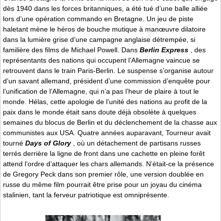
dès 1940 dans les forces britanniques, a été tué d’une balle alliée
lors d’une opération commando en Bretagne. Un jeu de piste
haletant mène le héros de bouche mutique à manœuvre dilatoire
dans la lumière grise d’une campagne anglaise détrempée, si
familière des films de Michael Powell. Dans
Berlin Express
, des
représentants des nations qui occupent l’Allemagne vaincue se
retrouvent dans le train Paris-Berlin. Le suspense s’organise autour
d’un savant allemand, président d’une commission d’enquête pour
l’unification de l’Allemagne, qui n’a pas l’heur de plaire à tout le
monde. Hélas, cette apologie de l’unité des nations au profit de la
paix dans le monde était sans doute déjà obsolète à quelques
semaines du blocus de Berlin et du déclenchement de la chasse aux
communistes aux USA. Quatre années auparavant, Tourneur avait
tourné
Days of Glory
, où un détachement de partisans russes
terrés derrière la ligne de front dans une cachette en pleine forêt
attend l’ordre d’attaquer les chars allemands. N’était-ce la présence
de Gregory Peck dans son premier rôle, une version doublée en
russe du même film pourrait être prise pour un joyau du cinéma
stalinien, tant la ferveur patriotique est omniprésente.