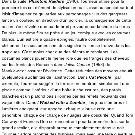
Dans la suite,
Phantom Raiders
(1940), Tourneur utilise pour la
première fois cet élément de stylisation où il laisse au spectateur tout
loisir d’imaginer ce qui arrive aux personnages : un des gangsters
lance un couteau en direction d’un policier, la conséquence de cette
action n’est révélée que par le bruit provoqué par la chute du corps.
De plus, le même film se prête à un jeu comique avec les costumes
blancs. L’un est tiré à quatre épingles, l’autre complètement
chiffonné. Les costumes sont des signifiants : on se trouve dans les
tropiques. C’est moins cher que des décors mirobolants. Les
costumes blancs jouent le même rôle que les franges des cheveux
sur les fronts des Romains dans
Julius Caesar
(1953) de
Mankiewicz : assurer l’évidence. Cette réduction des moyens aboutit
quelquefois aux limites de l’abstraction. Dans
Cat People
, par
exemple, Tourneur suggère la terreur en montrant simplement une
piscine comme l’intérieur d’une boîte à chaussures, des parois
blanches et un plafond bas sillonnés par les reflets mouvants des
vaguelettes. Dans
I Walked with a Zombie
, les jeux d’ombres et
lumières atteignent leur apogée : chaque jalousie crée une
pénombre, chaque ciel chargé de nuages une obscurité. Quand Tom
Conway et Frances Dee se rencontrent pour la première fois sur le
grand escalier, elle disparaît presque complètement dans le noir.
Tourneur adore raconter des histoires, mais avec une telle ouverture