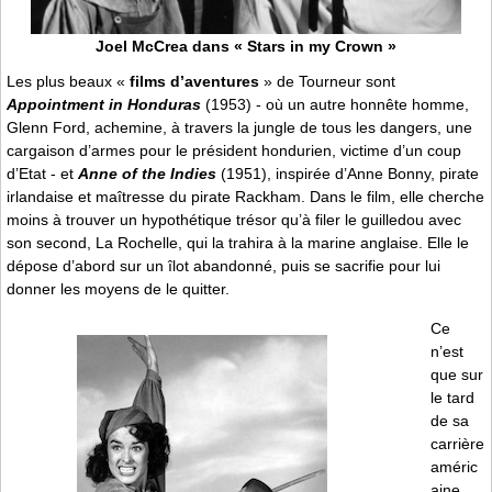
Joel McCrea dans « Stars in my Crown »
Les plus beaux «
films d’aventures
» de Tourneur sont
Appointment in Honduras
(1953) - où un autre honnête homme,
Glenn Ford, achemine, à travers la jungle de tous les dangers, une
cargaison d’armes pour le président hondurien, victime d’un coup
d’Etat - et
Anne of the Indies
(1951), inspirée d’Anne Bonny, pirate
irlandaise et maîtresse du pirate Rackham. Dans le film, elle cherche
moins à trouver un hypothétique trésor qu’à filer le guilledou avec
son second, La Rochelle, qui la trahira à la marine anglaise. Elle le
dépose d’abord sur un îlot abandonné, puis se sacrifie pour lui
donner les moyens de le quitter.
Ce
n’est
que sur
le tard
de sa
carrière
améric
aine