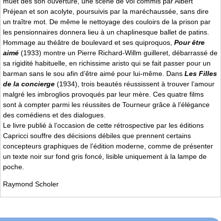
muet dès son ouverture, une scène de vol commis par Albert
Préjean et son acolyte, poursuivis par la maréchaussée, sans dire
un traître mot. De même le nettoyage des couloirs de la prison par
les pensionnaires donnera lieu à un chaplinesque ballet de patins.
Hommage au théâtre de boulevard et ses quiproquos,
Pour être
aimé
(1933) montre un Pierre Richard-Willm guilleret, débarrassé de
sa rigidité habituelle, en richissime aristo qui se fait passer pour un
barman sans le sou afin d’être aimé pour lui-même. Dans
Les Filles
de la concierge
(1934), trois beautés réussissent à trouver l’amour
malgré les imbroglios provoqués par leur mère. Ces quatre films
sont à compter parmi les réussites de Tourneur grâce à l’élégance
des comédiens et des dialogues.
Le livre publié à l’occasion de cette rétrospective par les éditions
Capricci souffre des décisions débiles que prennent certains
concepteurs graphiques de l’édition moderne, comme de présenter
un texte noir sur fond gris foncé, lisible uniquement à la lampe de
poche.
Raymond Scholer