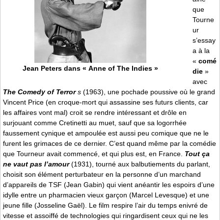
que
Tourne
ur
s’essay
a à la
«
comé
Jean Peters dans « Anne of The Indies »
die
»
avec
The Comedy of Terror
s
(1963), une pochade poussive où le grand
Vincent Price (en croque-mort qui assassine ses futurs clients, car
les affaires vont mal) croit se rendre intéressant et drôle en
surjouant comme Cretinetti au muet, sauf que sa logorrhée
faussement cynique et ampoulée est aussi peu comique que ne le
furent les grimaces de ce dernier. C’est quand même par la comédie
que Tourneur avait commencé, et qui plus est, en France.
Tout ça
ne vaut pas l’amour
(1931), tourné aux balbutiements du parlant,
choisit son élément perturbateur en la personne d’un marchand
d’appareils de TSF (Jean Gabin) qui vient anéantir les espoirs d’une
idylle entre un pharmacien vieux garçon (Marcel Levesque) et une
jeune fille (Josseline Gaël). Le film respire l’air du temps enivré de
vitesse et assoiffé de technologies qui ringardisent ceux qui ne les