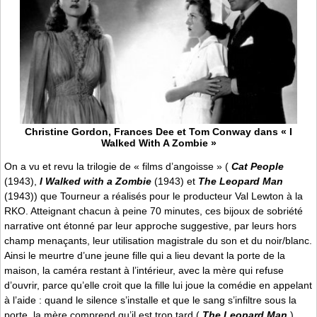
Christine Gordon, Frances Dee et Tom Conway dans « I
Walked With A Zombie »
On a vu et revu la trilogie de « films d’angoisse » (
Cat People
(1943),
I Walked with a Zombie
(1943) et
The Leopard Man
(1943)) que Tourneur a réalisés pour le producteur Val Lewton à la
RKO. Atteignant chacun à peine 70 minutes, ces bijoux de sobriété
narrative ont étonné par leur approche suggestive, par leurs hors
champ menaçants, leur utilisation magistrale du son et du noir/blanc.
Ainsi le meurtre d’une jeune fille qui a lieu devant la porte de la
maison, la caméra restant à l’intérieur, avec la mère qui refuse
d’ouvrir, parce qu’elle croit que la fille lui joue la comédie en appelant
à l’aide : quand le silence s’installe et que le sang s’infiltre sous la
porte, la mère comprend qu’il est trop tard (
The Leopard Man
).