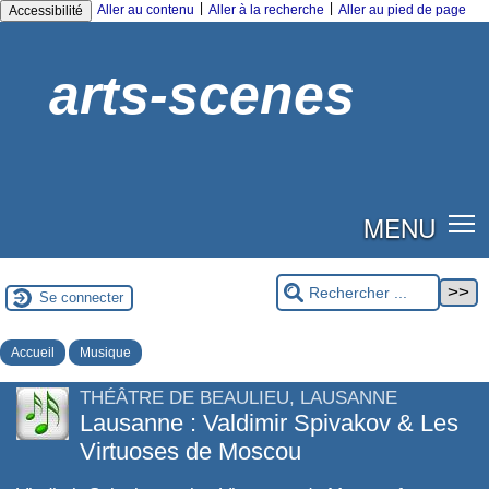
|
|
Aller au contenu
Aller à la recherche
Aller au pied de page
Accessibilité
arts-scenes
MENU
Se connecter
Accueil
Musique
THÉÂTRE DE BEAULIEU, LAUSANNE
Lausanne : Valdimir Spivakov & Les
Virtuoses de Moscou