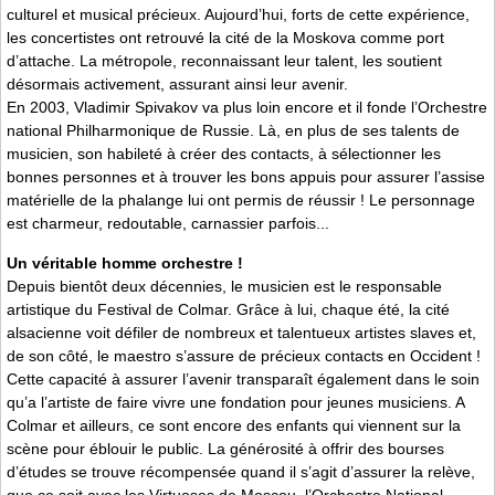
culturel et musical précieux. Aujourd’hui, forts de cette expérience,
les concertistes ont retrouvé la cité de la Moskova comme port
d’attache. La métropole, reconnaissant leur talent, les soutient
désormais activement, assurant ainsi leur avenir.
En 2003, Vladimir Spivakov va plus loin encore et il fonde l’Orchestre
national Philharmonique de Russie. Là, en plus de ses talents de
musicien, son habileté à créer des contacts, à sélectionner les
bonnes personnes et à trouver les bons appuis pour assurer l’assise
matérielle de la phalange lui ont permis de réussir ! Le personnage
est charmeur, redoutable, carnassier parfois...
Un véritable homme orchestre !
Depuis bientôt deux décennies, le musicien est le responsable
artistique du Festival de Colmar. Grâce à lui, chaque été, la cité
alsacienne voit défiler de nombreux et talentueux artistes slaves et,
de son côté, le maestro s’assure de précieux contacts en Occident !
Cette capacité à assurer l’avenir transparaît également dans le soin
qu’a l’artiste de faire vivre une fondation pour jeunes musiciens. A
Colmar et ailleurs, ce sont encore des enfants qui viennent sur la
scène pour éblouir le public. La générosité à offrir des bourses
d’études se trouve récompensée quand il s’agit d’assurer la relève,
que ce soit avec les Virtuoses de Moscou, l’Orchestre National