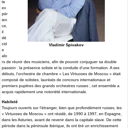
te
ex
pér
ien
ce,
il
dé
cid
Vladimir Spivakov
e
alo
rs de réunir des musiciens, afin de pouvoir conjuguer sa double
passion : la présence soliste et la conduite d’une formation. A ses
débuts, l’orchestre de chambre « Les Virtuoses de Moscou » était
composé de solistes, lauréats de concours internationaux et
premiers pupitres des grands orchestres russes ; cet ensemble a
acquis rapidement une notoriété internationale.
Habileté
Toujours ouverts sur l’étranger, bien que profondément russes, les
« Virtuoses de Moscou » ont résidé, de 1990 à 1997, en Espagne,
dans les Asturies, avant de revenir dans la capitale slave. De cette
période dans la péninsule ibérique, ils ont tiré un enrichissement