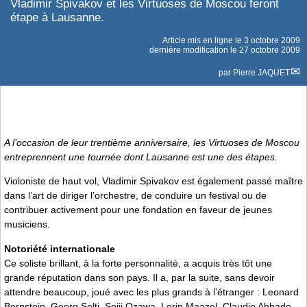
Vladimir Spivakov et les Virtuoses de Moscou feront
étape à Lausanne.
Article mis en ligne le
3 octobre 2009
dernière modification le 27 octobre 2009
par
Pierre JAQUET
A l’occasion de leur trentième anniversaire, les Virtuoses de Moscou
entreprennent une tournée dont Lausanne est une des étapes.
Violoniste de haut vol, Vladimir Spivakov est également passé maître
dans l’art de diriger l’orchestre, de conduire un festival ou de
contribuer activement pour une fondation en faveur de jeunes
musiciens.
Notoriété internationale
Ce soliste brillant, à la forte personnalité, a acquis très tôt une
grande réputation dans son pays. Il a, par la suite, sans devoir
attendre beaucoup, joué avec les plus grands à l’étranger : Leonard
Bernstein, Georg Solti, Seiji Ozawa, Lorin Maazel, Claudio Abbado,