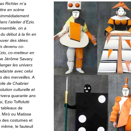
as Richter m’a
ttre en scène
is immédiatement
ans l’atelier d’Ezio.
 ensemble, on a
du début à la fin en
ouver des idées.
uis devenu co-
Ezio, co-metteur en
ue Jérôme Savary.
langer les univers
dadaïste avec celui
s des merveilles. A
oile
de Chabrier
olution culturelle et
rrivera quarante ans
i, Ezio Toffolutti
e tableaux de
 Mirò ou Matisse
on des costumes et
 même, le fauteuil