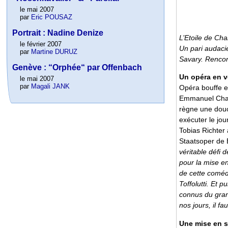
le mai 2007
par
Eric POUSAZ
Portrait : Nadine Denize
L’Etoile
de Chab
le février 2007
Un pari audacie
par
Martine DURUZ
Savary. Rencon
Genève : “Orphée“ par Offenbach
Un opéra en 
le mai 2007
par
Magali JANK
Opéra bouffe e
Emmanuel Chab
règne une douc
exécuter le jour
Tobias Richter 
Staatsoper de B
véritable défi 
pour la mise en
de cette comédi
Toffolutti. Et 
connus du gran
nos jours, il f
Une mise en s