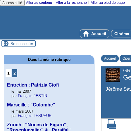
|
|
Aller au contenu
Aller à la recherche
Aller au pied de page
Accessibilité
Accueil
Cinéma
Se connecter
Accueil
Opér
Dans la même rubrique
GR
1
2
Ge
Entretien : Patrizia Ciofi
Jérôme Sav
le mai 2007
par
François JESTIN
Marseille : “Colombe“
le mars 2007
par
François LESUEUR
Zurich : “Noces de Figaro“,
“Rosenkavalier“ & “Parsifal“