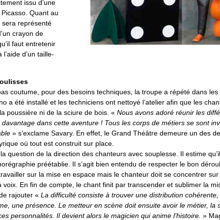
ctement issu d’une
e Picasso. Quant au
l sera représenté
d’un crayon de
’il faut entretenir
l’aide d’un taille-
oulisses
pas coutume, pour des besoins techniques, la troupe a répété dans les 
no a été installé et les techniciens ont nettoyé l’atelier afin que les cha
 la poussière ni de la sciure de bois. «
Nous avons adoré réunir les diff
r davantage dans cette aventure ! Tous les corps de métiers se sont in
able
» s’exclame Savary. En effet, le Grand Théâtre demeure un des de
yrique où tout est construit sur place.
a question de la direction des chanteurs avec souplesse. Il estime qu’i
horégraphie préétablie. Il s’agit bien entendu de respecter le bon déro
e travailler sur la mise en espace mais le chanteur doit se concentrer su
a voix. En fin de compte, le chant finit par transcender et sublimer la m
de rajouter «
La difficulté consiste à trouver une distribution cohérente
e, une présence. Le metteur en scène doit ensuite avoir le métier, la s
ces personnalités. Il devient alors le magicien qui anime l’histoire.
» Mag