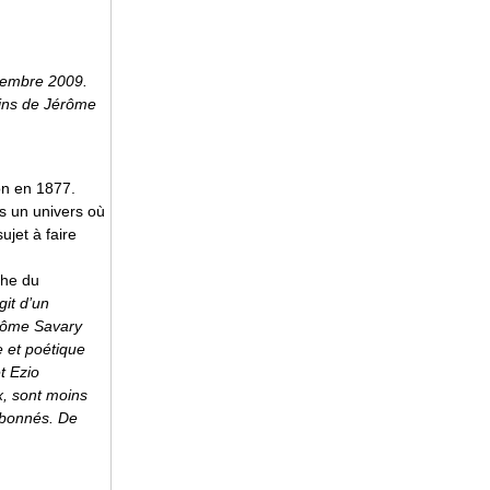
cembre 2009.
ains de Jérôme
on en 1877.
 un univers où
jet à faire
che du
agit d’un
érôme Savary
e et poétique
t Ezio
x, sont moins
 abonnés. De