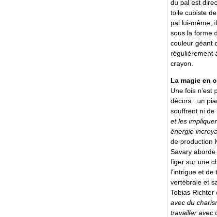
du pal est dire
toile cubiste d
pal lui-même, i
sous la forme 
couleur géant qu
régulièrement à 
crayon.
La magie en c
Une fois n’est 
décors : un pia
souffrent ni de
et les implique
énergie incroy
de production l
Savary aborde l
figer sur une c
l’intrigue et d
vertébrale et s
Tobias Richter 
avec du charism
travailler avec 