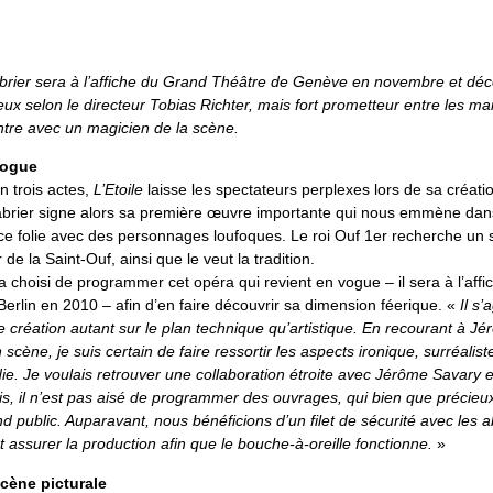
rier sera à l’affiche du Grand Théâtre de Genève en novembre et dé
ux selon le directeur Tobias Richter, mais fort prometteur entre les m
tre avec un magicien de la scène.
vogue
n trois actes,
L’Etoile
laisse les spectateurs perplexes lors de sa créati
rier signe alors sa première œuvre importante qui nous emmène dans
e folie avec des personnages loufoques. Le roi Ouf 1er recherche un su
 de la Saint-Ouf, ainsi que le veut la tradition.
a choisi de programmer cet opéra qui revient en vogue – il sera à l’affi
erlin en 2010 – afin d’en faire découvrir sa dimension féerique. «
Il s’
de création autant sur le plan technique qu’artistique. En recourant à J
 scène, je suis certain de faire ressortir les aspects ironique, surréalist
e. Je voulais retrouver une collaboration étroite avec Jérôme Savary e
puis, il n’est pas aisé de programmer des ouvrages, qui bien que précieu
d public. Auparavant, nous bénéficions d’un filet de sécurité avec les
aut assurer la production afin que le bouche-à-oreille fonctionne.
»
cène picturale