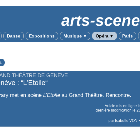
arts-scen
Danse
Expositions
Musique
Opéra
Paris
▼
▼
a
AND THÉÂTRE DE GENÈVE
nève : “L’Etoile“
ary met en scène
L’Etoile
au Grand Théâtre. Rencontre.
Article mis en ligne 
dernière modification le
par
Isabelle VO