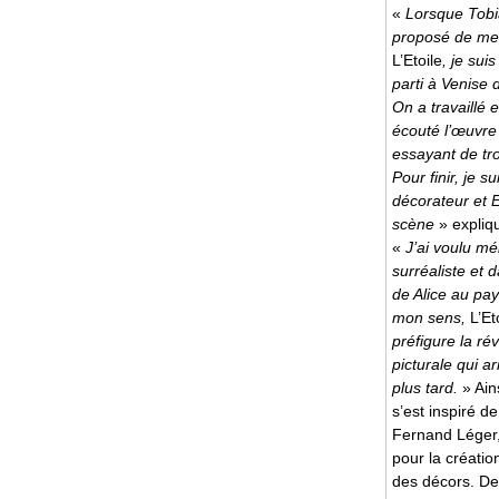
«
Lorsque Tobi
proposé de me
L’Etoile
, je su
parti à Venise d
On a travaillé
écouté l’œuvre 
essayant de tr
Pour finir, je s
décorateur et 
scène
» expliq
«
J’ai voulu mé
surréaliste et 
de Alice au pay
mon sens,
L’Et
préfigure la rév
picturale qui a
plus tard.
» Ains
s’est inspiré d
Fernand Léger,
pour la créati
des décors. De