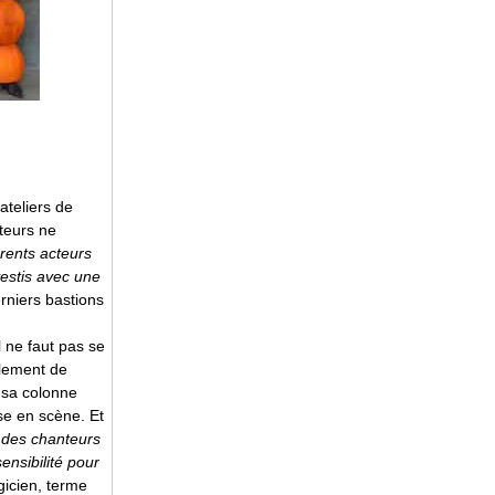
ateliers de
nteurs ne
érents acteurs
vestis avec une
rniers bastions
l ne faut pas se
ulement de
r sa colonne
ise en scène. Et
, des chanteurs
ensibilité pour
icien, terme