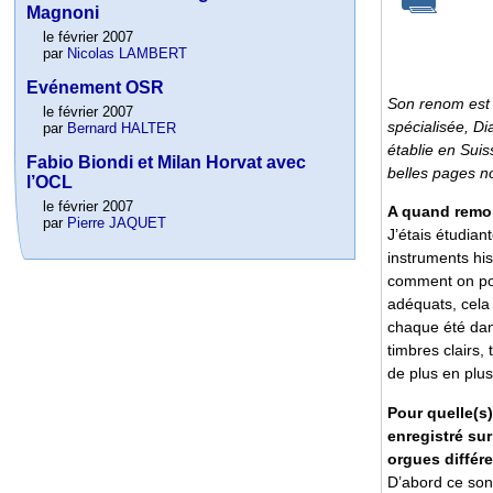
Magnoni
le février 2007
par
Nicolas LAMBERT
Evénement OSR
Son renom est i
le février 2007
spécialisée, D
par
Bernard HALTER
établie en Sui
Fabio Biondi et Milan Horvat avec
belles pages no
l’OCL
le février 2007
A quand remo
par
Pierre JAQUET
J’étais étudian
instruments his
comment on pou
adéquats, cela
chaque été dans
timbres clairs,
de plus en plu
Pour quelle(s)
enregistré su
orgues différ
D’abord ce son