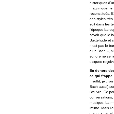
historiques d’
magnifiquemen
reconstitués. E
des styles très
soit dans les 
l’époque baroqu
savoir que le 
Buxtehude et 
n’est pas le b
d’un Bach –, ni
sonore ne se re
disques reçoive
En dehors des 
ce qui frappe,
Il suffit, je c
Bach aussi) son
l’œuvre. Ce pou
conversations, 
musique. La mu
intime. Mais l’
d’approche, et 