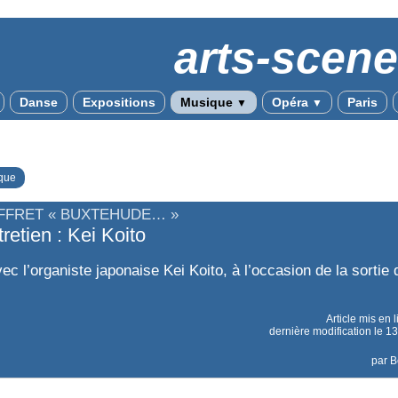
arts-scen
Danse
Expositions
Musique
Opéra
Paris
▼
▼
que
FFRET « BUXTEHUDE… »
retien : Kei Koito
ec l’organiste japonaise Kei Koito, à l’occasion de la sortie 
Article mis en 
dernière modification le 
par
B