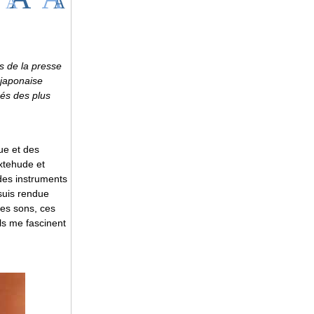
s de la presse
 japonaise
és des plus
ue et des
xtehude et
des instruments
suis rendue
Ces sons, ces
ils me fascinent