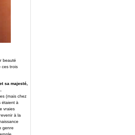
ur beauté
 ces trois
et sa majesté,
.
ques (mais chez
 étaient à
e vraies
evenir à la
nnaissance
ce genre
xemple,