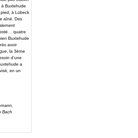
t à Buxtehude
 pied, à Lübeck
re aîné. Des
ialement
resté… quatre
mbien Buxtehude
rès avoir
ugue
, la 3ème
besoin d’une
 Buxtehude a
visé, en un
demann,
n Bach