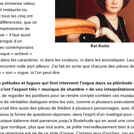
une immense valeur,
t restaurés ou
t tous les cinq ont
 différenciés, que ce
tempéraments de
e – il faut aussi
baroque d’un
Kei Koito
ses contemporains
aroque « achevé »
 dans les caractères, ni dans les couleurs, ni dans les acoustiques. Le
ncontre nulle part ailleurs. J’ai fait en sorte que chacune des pièces de
 « son » orgue, si l’on peut dire.
préludes et fugues qui font intervenir l’orgue dans sa plénitude 
 c’est l’aspect très « musique de chambre » de vos interprétations
rois, de regarder les partitions pour se rendre compte combien ces musi
t de véritables dialogues entre les voix, comme si plusieurs exécutants
rrait être aussi des pièces de théâtre à plusieurs personnages, avec d
sous la forme de questions-réponses, dans l’esprit d’un madrigal pour r
sique italienne était parvenue jusqu’à Buxtehude qui en avait une co
orgue nordique, plus que tout autre, se prête merveilleusement bien à 
ce répertoire est né de ce style d’orgue. Certains jeux d’anches, par e