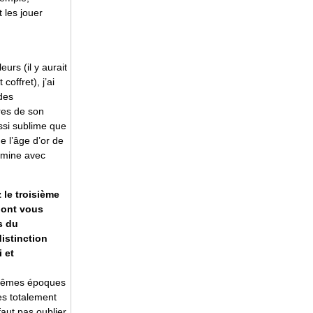
 les jouer
urs (il y aurait
offret), j’ai
 des
res de son
ssi sublime que
 l’âge d’or de
lmine avec
 le troisième
dont vous
s du
distinction
i et
 mêmes époques
es totalement
 faut pas oublier