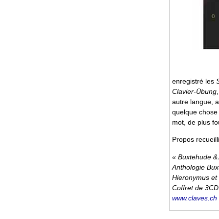
enregistré les
Clavier-Übung
autre langue, a
quelque chose 
mot, de plus fo
Propos recueill
« Buxtehude 
Anthologie Bux
Hieronymus et
Coffret de 3CD
www.claves.ch