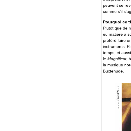
peuvent se rév
comme s’il s’ag
Pourquoi ce t
Plutôt que de m
eu matière à so
préféré faire u
instruments. Pa
temps, et auss
le
Magnificat
, 
la musique nor
Buxtehude.