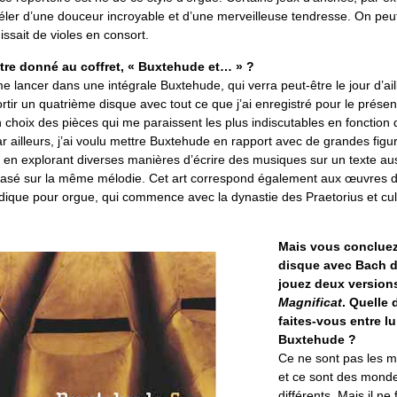
éler d’une douceur incroyable et d’une merveilleuse tendresse. On peut
issait de violes en consort.
itre donné au coffret, « Buxtehude et… » ?
e lancer dans une intégrale Buxtehude, qui verra peut-être le jour d’aille
rtir un quatrième disque avec tout ce que j’ai enregistré pour le présent c
n choix des pièces qui me paraissent les plus indiscutables en fonction
r ailleurs, j’ai voulu mettre Buxtehude en rapport avec de grandes figu
i en explorant diverses manières d’écrire des musiques sur un texte au
basé sur la même mélodie. Cet art correspond également aux œuvres de
dique pour orgue, qui commence avec la dynastie des Praetorius et cu
Mais vous concluez
disque avec Bach 
jouez deux version
Magnificat
. Quelle 
faites-vous entre lu
Buxtehude ?
Ce ne sont pas les
et ce sont des mond
différents. Mais il ne