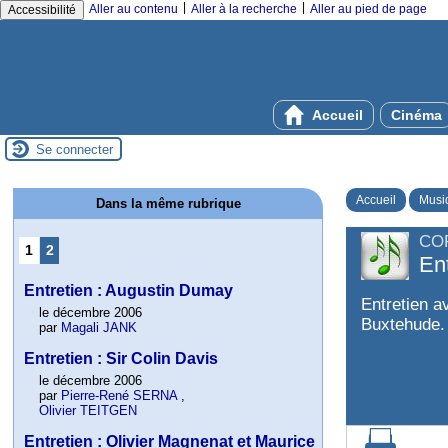
|
|
Aller au contenu
Aller à la recherche
Aller au pied de page
Accessibilité
Accueil
Cinéma
Se connecter
Accueil
Musi
Dans la même rubrique
CO
1
2
Ent
Entretien : Augustin Dumay
Entretien av
le décembre 2006
Buxtehude.
par
Magali JANK
Entretien : Sir Colin Davis
le décembre 2006
par
Pierre-René SERNA
,
Olivier TEITGEN
Entretien : Olivier Magnenat et Maurice