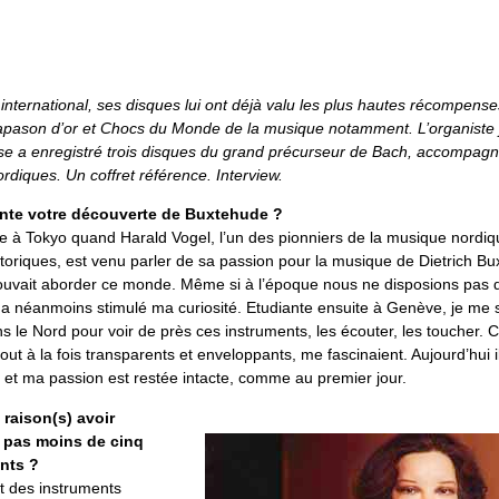
nternational, ses disques lui ont déjà valu les plus hautes récompense
iapason d’or et Chocs du Monde de la musique notamment. L’organiste
sse a enregistré trois disques du grand précurseur de Bach, accompagn
rdiques. Un coffret référence. Interview.
nte votre découverte de Buxtehude ?
te à Tokyo quand Harald Vogel, l’un des pionniers de la musique nordiq
toriques, est venu parler de sa passion pour la musique de Dietrich Bu
vait aborder ce monde. Même si à l’époque nous ne disposions pas 
 a néanmoins stimulé ma curiosité. Etudiante ensuite à Genève, je me 
 le Nord pour voir de près ces instruments, les écouter, les toucher. 
 tout à la fois transparents et enveloppants, me fascinaient. Aujourd’hui 
s et ma passion est restée intacte, comme au premier jour.
 raison(s) avoir
r pas moins de cinq
ents ?
t des instruments