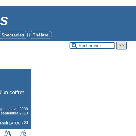
es
Spectacles
Théâtre
d’un coffret
ligne le
avril 2008
13 septembre 2013
enoît LATOUR