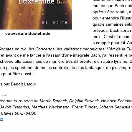
tout ce que Bach doi
après s’être rendu, à
pour entendre l’illust
quatre semaines init
prévues, Bach sera 
couverture Buxtehude
mois. C’est dire co
a compté pour lui. Ap
Sonates en trio
, les
Concertos
, les
Variations canoniques
,
L’Art de la F
, et avant de me lancer à l’assaut d’une intégrale Bach, j’ai ressenti le 
chevée elle aussi mais de manière très différente, d’un autre lyrisme.
de plus spontané, de moins contrôlé, de plus fantasque, de plus impro
u peut-être aussi....
is par Benoît Latour
&… »
tehude et œuvres de Martin Radeck, Delphin Strunck, Heinrich Schei
 Jakob Pratorius, Matthias Weckmann, Franz Tunder, Johann Sebastia
 Claves 50-2704/06