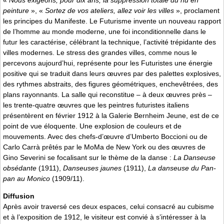
«
Nous exigeons, pour dix ans, la suppression totale du nu en
peinture
», «
Sortez de vos ateliers, allez voir les villes
», proclament
les principes du Manifeste. Le Futurisme invente un nouveau rapport
de l’homme au monde moderne, une foi inconditionnelle dans le
futur les caractérise, célébrant la technique, l’activité trépidante des
villes modernes. Le stress des grandes villes, comme nous le
percevons aujourd’hui, représente pour les Futuristes une énergie
positive qui se traduit dans leurs œuvres par des palettes explosives,
des rythmes abstraits, des figures géométriques, enchevêtrées, des
plans rayonnants. La salle qui reconstitue – à deux œuvres près –
les trente-quatre œuvres que les peintres futuristes italiens
présentèrent en février 1912 à la Galerie Bernheim Jeune, est de ce
point de vue éloquente. Une explosion de couleurs et de
mouvements. Avec des chefs-d’œuvre d’Umberto Boccioni ou de
Carlo Carrà prêtés par le MoMa de New York ou des œuvres de
Gino Severini se focalisant sur le thème de la danse :
La Danseuse
obsédante
(1911),
Danseuses jaunes
(1911),
La danseuse du Pan-
pan au Monico
(1909/11).
Diffusion
Après avoir traversé ces deux espaces, celui consacré au cubisme
et à l’exposition de 1912, le visiteur est convié à s’intéresser à la