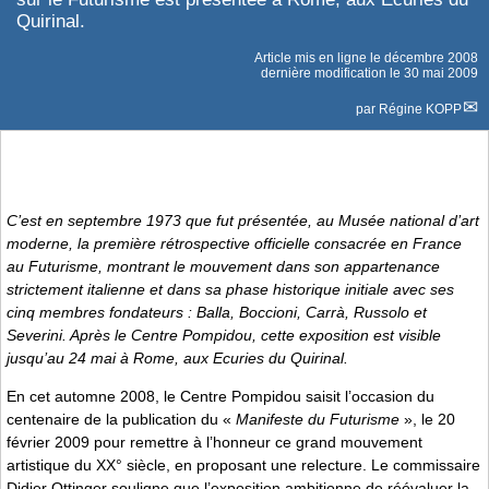
Quirinal.
Article mis en ligne le
décembre 2008
dernière modification le 30 mai 2009
par
Régine KOPP
C’est en septembre 1973 que fut présentée, au Musée national d’art
moderne, la première rétrospective officielle consacrée en France
au Futurisme, montrant le mouvement dans son appartenance
strictement italienne et dans sa phase historique initiale avec ses
cinq membres fondateurs : Balla, Boccioni, Carrà, Russolo et
Severini. Après le Centre Pompidou, cette exposition est visible
jusqu’au 24 mai à Rome, aux Ecuries du Quirinal.
En cet automne 2008, le Centre Pompidou saisit l’occasion du
centenaire de la publication du «
Manifeste du Futurisme
», le 20
février 2009 pour remettre à l’honneur ce grand mouvement
artistique du XX° siècle, en proposant une relecture. Le commissaire
Didier Ottinger souligne que l’exposition ambitionne de réévaluer la