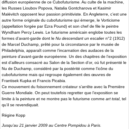
diffusion européenne de ce Cubofuturisme. Au culte de la machine,
les Russes Lioubov Popova, Natalia Gontcharova et Kasimir
Malévitch opposent leur passion primitiviste. En Angleterre, c’est une
autre forme originale du cubofuturisme qui émerge, le Vorticisme
(appellation forgée par Ezra Pound) et son chef de file le peintre
Wyndham Percy Lewis. Le futurisme américain englobe toutes les
formes d’avant-garde dont le
Nu descendant un escalie
r n°2 (1912)
de Marcel Duchamp, prêté pour la circonstance par le musée de
Philadelphia, apparaît comme l’incarnation des audaces de la
peinture d’avant-garde européenne. Un des chapitres de l’exposition
est d’ailleurs consacré au Salon de la Section d’or, où fut présenté le
Nu de Duchamp, considéré par la postérité comme l’icône du
cubofuturisme mais qui regroupe également des œuvres de
Frantisek Kupka et Francis Picabia.
Ce mouvement du foisonnement créateur s’arrête avec la Première
Guerre Mondiale. On peut toutefois regretter que l’exposition se
limite à la peinture et ne montre pas le futurisme comme
art total
, tel
qu’il se revendiquait.
Régine Kopp
Jusqu’au 21 janvier 2009 au Centre Pompidou à Paris.