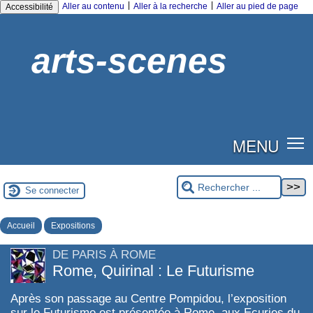
|
|
Aller au contenu
Aller à la recherche
Aller au pied de page
Accessibilité
arts-scenes
MENU
Se connecter
Accueil
Expositions
DE PARIS À ROME
Rome, Quirinal : Le Futurisme
Après son passage au Centre Pompidou, l’exposition
sur le Futurisme est présentée à Rome, aux Ecuries du