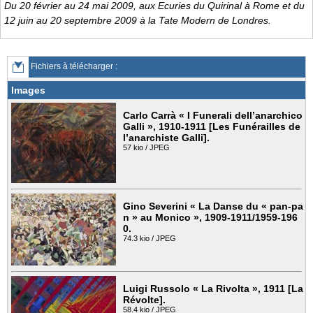
Du 20 février au 24 mai 2009, aux Ecuries du Quirinal à Rome et du
12 juin au 20 septembre 2009 à la Tate Modern de Londres.
Fichiers à télécharger :
Images
Carlo Carrà « I Funerali dell’anarchico
Galli », 1910-1911 [Les Funérailles de
l’anarchiste Galli].
57 kio / JPEG
Gino Severini « La Danse du « pan-pa
n » au Monico », 1909-1911/1959-196
0.
74.3 kio / JPEG
Luigi Russolo « La Rivolta », 1911 [La
Révolte].
58.4 kio / JPEG