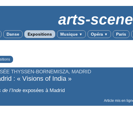
arts-scen
Danse
Expositions
Musique
Opéra
Paris
▼
▼
itions
SÉE THYSSEN-BORNEMISZA, MADRID
drid : « Visions of India »
 de l’Inde
exposées à Madrid
Article mis en lig