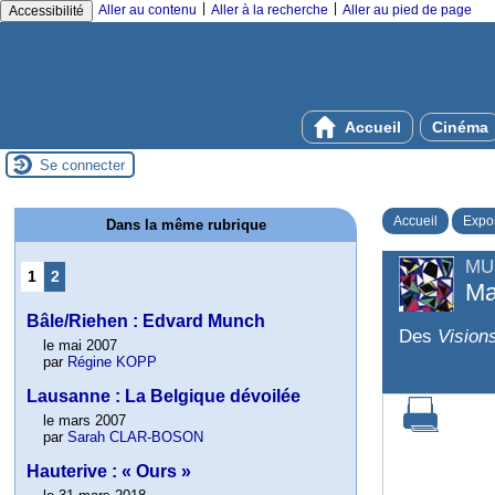
|
|
Aller au contenu
Aller à la recherche
Aller au pied de page
Accessibilité
Accueil
Cinéma
Se connecter
Accueil
Expos
Dans la même rubrique
MU
1
2
Ma
Bâle/Riehen : Edvard Munch
Des
Visions
le mai 2007
par
Régine KOPP
Lausanne : La Belgique dévoilée
le mars 2007
par
Sarah CLAR-BOSON
Hauterive : « Ours »