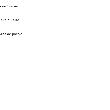
e du Sud en
 XIIe au XIXe
ivres de poésie