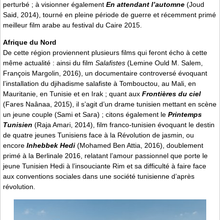
perturbé ; à visionner également
En attendant l’automne
(Joud
Said, 2014), tourné en pleine période de guerre et récemment primé
meilleur film arabe au festival du Caire 2015.
Afrique du Nord
De cette région proviennent plusieurs films qui feront écho à cette
même actualité : ainsi du film
Salafistes
(Lemine Ould M. Salem,
François Margolin, 2016), un documentaire controversé évoquant
l’installation du djihadisme salafiste à Tombouctou, au Mali, en
Mauritanie, en Tunisie et en Irak ; quant aux
Frontières du ciel
(Fares Naânaa, 2015), il s’agit d’un drame tunisien mettant en scène
un jeune couple (Sami et Sara) ; citons également le
Printemps
Tunisien
(Raja Amari, 2014), film franco-tunisien évoquant le destin
de quatre jeunes Tunisiens face à la Révolution de jasmin, ou
encore
Inhebbek Hedi
(Mohamed Ben Attia, 2016), doublement
primé à la Berlinale 2016, relatant l’amour passionnel que porte le
jeune Tunisien Hedi à l’insouciante Rim et sa difficulté à faire face
aux conventions sociales dans une société tunisienne d’après
révolution.