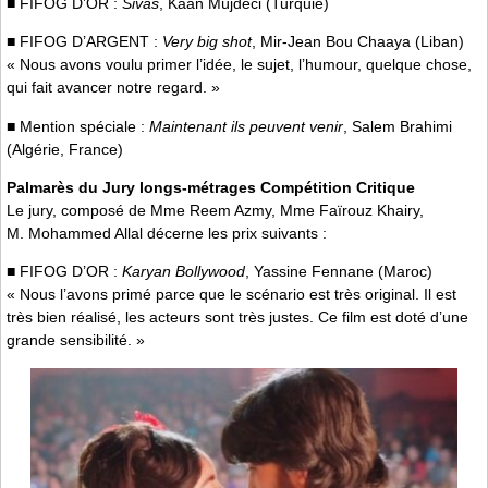
■ FIFOG D’OR :
Sivas
, Kaan Müjdeci (Turquie)
■ FIFOG D’ARGENT :
Very big shot
, Mir-Jean Bou Chaaya (Liban)
« Nous avons voulu primer l’idée, le sujet, l’humour, quelque chose,
qui fait avancer notre regard. »
■ Mention spéciale :
Maintenant ils peuvent venir
, Salem Brahimi
(Algérie, France)
Palmarès du Jury longs-métrages Compétition Critique
Le jury, composé de Mme Reem Azmy, Mme Faïrouz Khairy,
M. Mohammed Allal décerne les prix suivants :
■ FIFOG D’OR :
Karyan Bollywood
, Yassine Fennane (Maroc)
« Nous l’avons primé parce que le scénario est très original. Il est
très bien réalisé, les acteurs sont très justes. Ce film est doté d’une
grande sensibilité. »