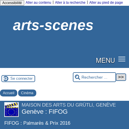
|
|
Aller au contenu
Aller à la recherche
Aller au pied de page
Accessibilité
arts-scenes
MENU
Se connecter
Accueil
Cinéma
MAISON DES ARTS DU GRÜTLI, GENÈVE
Genève : FIFOG
FIFOG : Palmarès & Prix 2016