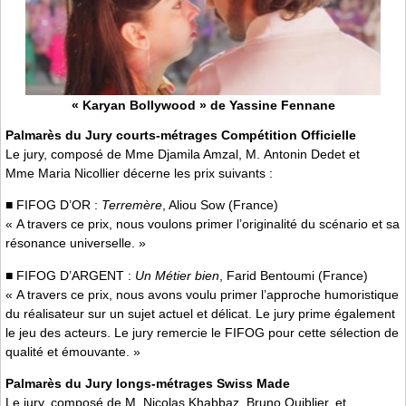
« Karyan Bollywood » de Yassine Fennane
Palmarès du Jury courts-métrages Compétition Officielle
Le jury, composé de Mme Djamila Amzal, M. Antonin Dedet et
Mme Maria Nicollier décerne les prix suivants :
■ FIFOG D’OR :
Terremère
, Aliou Sow (France)
« A travers ce prix, nous voulons primer l’originalité du scénario et sa
résonance universelle. »
■ FIFOG D’ARGENT :
Un Métier bien
, Farid Bentoumi (France)
« A travers ce prix, nous avons voulu primer l’approche humoristique
du réalisateur sur un sujet actuel et délicat. Le jury prime également
le jeu des acteurs. Le jury remercie le FIFOG pour cette sélection de
qualité et émouvante. »
Palmarès du Jury longs-métrages Swiss Made
Le jury, composé de M. Nicolas Khabbaz, Bruno Quiblier, et