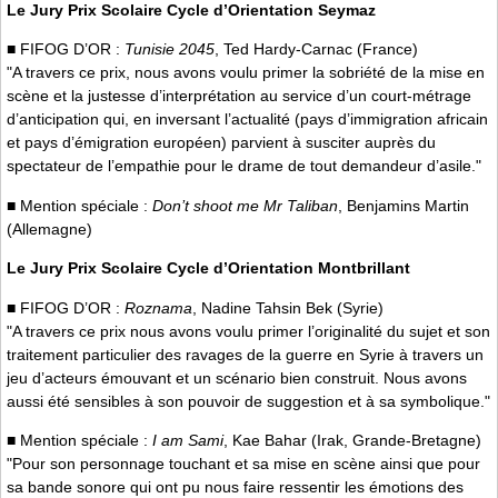
Le Jury Prix Scolaire Cycle d’Orientation Seymaz
■ FIFOG D’OR :
Tunisie 2045
, Ted Hardy-Carnac (France)
"A travers ce prix, nous avons voulu primer la sobriété de la mise en
scène et la justesse d’interprétation au service d’un court-métrage
d’anticipation qui, en inversant l’actualité (pays d’immigration africain
et pays d’émigration européen) parvient à susciter auprès du
spectateur de l’empathie pour le drame de tout demandeur d’asile."
■ Mention spéciale :
Don’t shoot me Mr Taliban
, Benjamins Martin
(Allemagne)
Le Jury Prix Scolaire Cycle d’Orientation Montbrillant
■ FIFOG D’OR :
Roznama
, Nadine Tahsin Bek (Syrie)
"A travers ce prix nous avons voulu primer l’originalité du sujet et son
traitement particulier des ravages de la guerre en Syrie à travers un
jeu d’acteurs émouvant et un scénario bien construit. Nous avons
aussi été sensibles à son pouvoir de suggestion et à sa symbolique."
■ Mention spéciale :
I am Sami
, Kae Bahar (Irak, Grande-Bretagne)
"Pour son personnage touchant et sa mise en scène ainsi que pour
sa bande sonore qui ont pu nous faire ressentir les émotions des