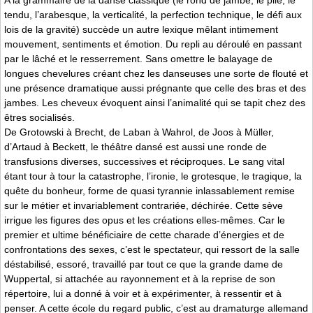
A la grammaire de la danse classique (le rond de jambe, le plié, le
tendu, l’arabesque, la verticalité, la perfection technique, le défi aux
lois de la gravité) succède un autre lexique mêlant intimement
mouvement, sentiments et émotion. Du repli au déroulé en passant
par le lâché et le resserrement. Sans omettre le balayage de
longues chevelures créant chez les danseuses une sorte de flouté et
une présence dramatique aussi prégnante que celle des bras et des
jambes. Les cheveux évoquent ainsi l’animalité qui se tapit chez des
êtres socialisés.
De Grotowski à Brecht, de Laban à Wahrol, de Joos à Müller,
d’Artaud à Beckett, le théâtre dansé est aussi une ronde de
transfusions diverses, successives et réciproques. Le sang vital
étant tour à tour la catastrophe, l’ironie, le grotesque, le tragique, la
quête du bonheur, forme de quasi tyrannie inlassablement remise
sur le métier et invariablement contrariée, déchirée. Cette sève
irrigue les figures des opus et les créations elles-mêmes. Car le
premier et ultime bénéficiaire de cette charade d’énergies et de
confrontations des sexes, c’est le spectateur, qui ressort de la salle
déstabilisé, essoré, travaillé par tout ce que la grande dame de
Wuppertal, si attachée au rayonnement et à la reprise de son
répertoire, lui a donné à voir et à expérimenter, à ressentir et à
penser. A cette école du regard public, c’est au dramaturge allemand