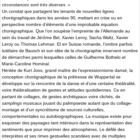
circonstances sont très diverses.
»
Un constat que partagent les tenants de nouvelles lignes
chorégraphiques dans les années 90, mettant en crise ou en
perspective nombre d’éléments d’une improbable équation
chorégraphique. Que l’on soupèse l’empreinte de l’Allemande au
sein du travail de Jérôme Bel, Xavier Leroy, Sacha Waltz, Xavier
Leroy ou Thomas Lehman. Et en Suisse romande, l’ombre parfois
tutélaire de Bausch et son idée de la chorégraphie innervent nombre
de démarches parmi lesquelles celles de Guilherme Bothelo et
Marie-Caroline Hominal.
Héritée de Kurt Joos, grand maître de l’expressionnisme dansé, la
conception chorégraphique de la prêtresse de Wuppertal se
développe sur la rencontre de la danse et d’une certaine théâtralité,
voire théâtralisation de gestes et attitudes quotidiennes. Ce en
partant de collages, de gestes archétypaux voire clichés, de
samplings
musicaux jouant du palimpseste autant que du collage-
montage et d’un syncrétisme de sources culturelles,
comportementales ou autobiographiques. La musique existe pour
esquisser des paysages tant intérieurs dans la représentation des
sentiments que pour imprimer des atmosphères. Le défilé des
interprètes et ses rimes gestuelles scandées avec de multiples