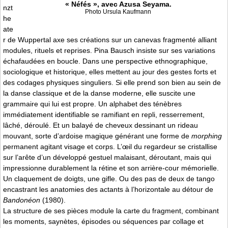
« Néfés », avec Azusa Seyama.
nzt
Photo Ursula Kaufmann
he
ate
r de Wuppertal axe ses créations sur un canevas fragmenté alliant
modules, rituels et reprises. Pina Bausch insiste sur ses variations
échafaudées en boucle. Dans une perspective ethnographique,
sociologique et historique, elles mettent au jour des gestes forts et
des codages physiques singuliers. Si elle prend son bien au sein de
la danse classique et de la danse moderne, elle suscite une
grammaire qui lui est propre. Un alphabet des ténèbres
immédiatement identifiable se ramifiant en repli, resserrement,
lâché, déroulé. Et un balayé de cheveux dessinant un rideau
mouvant, sorte d’ardoise magique générant une forme de
morphing
permanent agitant visage et corps. L’œil du regardeur se cristallise
sur l’arête d’un développé gestuel malaisant, déroutant, mais qui
impressionne durablement la rétine et son arrière-cour mémorielle.
Un claquement de doigts, une gifle. Ou des pas de deux de tango
encastrant les anatomies des actants à l’horizontale au détour de
Bandonéon
(1980).
La structure de ses pièces module la carte du fragment, combinant
les moments, saynètes, épisodes ou séquences par collage et