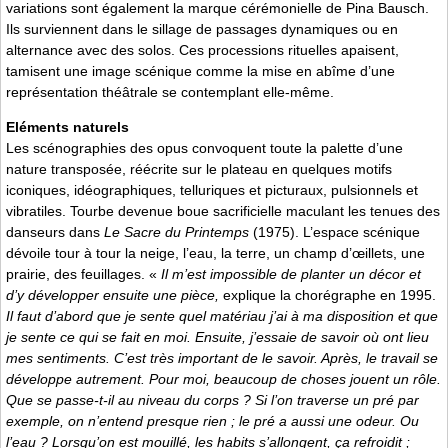
variations sont également la marque cérémonielle de Pina Bausch.
Ils surviennent dans le sillage de passages dynamiques ou en
alternance avec des solos. Ces processions rituelles apaisent,
tamisent une image scénique comme la mise en abîme d’une
représentation théâtrale se contemplant elle-même.
Eléments naturels
Les scénographies des opus convoquent toute la palette d’une
nature transposée, réécrite sur le plateau en quelques motifs
iconiques, idéographiques, telluriques et picturaux, pulsionnels et
vibratiles. Tourbe devenue boue sacrificielle maculant les tenues des
danseurs dans
Le Sacre du Printemps
(1975). L’espace scénique
dévoile tour à tour la neige, l’eau, la terre, un champ d’œillets, une
prairie, des feuillages. «
Il m’est impossible de planter un décor et
d’y développer ensuite une pièce,
explique la chorégraphe en 1995.
Il faut d’abord que je sente quel matériau j’ai à ma disposition et que
je sente ce qui se fait en moi. Ensuite, j’essaie de savoir où ont lieu
mes sentiments. C’est très important de le savoir. Après, le travail se
développe autrement. Pour moi, beaucoup de choses jouent un rôle.
Que se passe-t-il au niveau du corps ? Si l’on traverse un pré par
exemple, on n’entend presque rien ; le pré a aussi une odeur. Ou
l’eau ? Lorsqu’on est mouillé, les habits s’allongent, ça refroidit ;