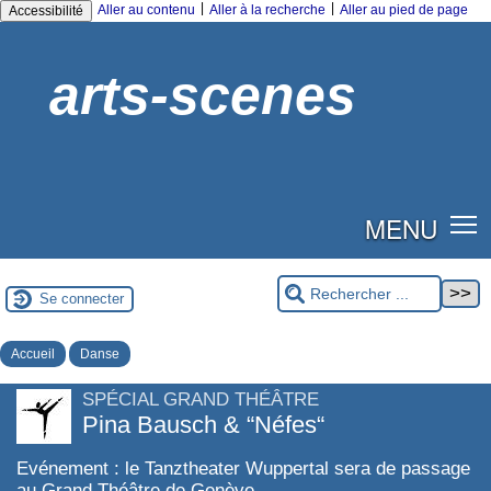
|
|
Aller au contenu
Aller à la recherche
Aller au pied de page
Accessibilité
arts-scenes
MENU
Se connecter
Accueil
Danse
SPÉCIAL GRAND THÉÂTRE
Pina Bausch & “Néfes“
Evénement : le Tanztheater Wuppertal sera de passage
au Grand Théâtre de Genève.