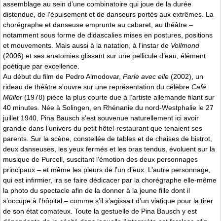
assemblage au sein d’une combinatoire qui joue de la durée
distendue, de l’épuisement et de danseurs portés aux extrêmes. La
chorégraphe et danseuse emprunte au cabaret, au théâtre –
notamment sous forme de didascalies mises en postures, positions
et mouvements. Mais aussi à la natation, à l’instar de
Vollmond
(2006) et ses anatomies glissant sur une pellicule d’eau, élément
poétique par excellence.
Au début du film de Pedro Almodovar,
Parle avec elle
(2002), un
rideau de théâtre s’ouvre sur une représentation du célèbre
Café
Müller
(1978) pièce la plus courte due à l’artiste allemande filant sur
40 minutes. Née à Solingen, en Rhénanie du nord-Westphalie le 27
juillet 1940, Pina Bausch s’est souvenue naturellement ici avoir
grandie dans l’univers du petit hôtel-restaurant que tenaient ses
parents. Sur la scène, constellée de tables et de chaises de bistrot,
deux danseuses, les yeux fermés et les bras tendus, évoluent sur la
musique de Purcell, suscitant l’émotion des deux personnages
principaux – et même les pleurs de l’un d’eux. L’autre personnage,
qui est infirmier, ira se faire dédicacer par la chorégraphe elle-même
la photo du spectacle afin de la donner à la jeune fille dont il
s’occupe à l’hôpital – comme s’il s’agissait d’un viatique pour la tirer
de son état comateux. Toute la gestuelle de Pina Bausch y est