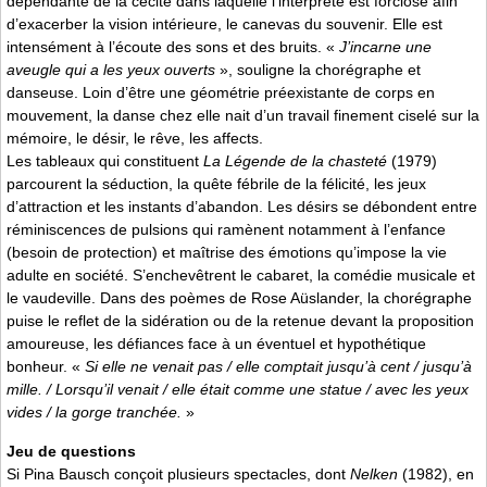
dépendante de la cécité dans laquelle l’interprète est forclose afin
d’exacerber la vision intérieure, le canevas du souvenir. Elle est
intensément à l’écoute des sons et des bruits. «
J’incarne une
aveugle qui a les yeux ouverts
», souligne la chorégraphe et
danseuse. Loin d’être une géométrie préexistante de corps en
mouvement, la danse chez elle nait d’un travail finement ciselé sur la
mémoire, le désir, le rêve, les affects.
Les tableaux qui constituent
La Légende de la chasteté
(1979)
parcourent la séduction, la quête fébrile de la félicité, les jeux
d’attraction et les instants d’abandon. Les désirs se débondent entre
réminiscences de pulsions qui ramènent notamment à l’enfance
(besoin de protection) et maîtrise des émotions qu’impose la vie
adulte en société. S’enchevêtrent le cabaret, la comédie musicale et
le vaudeville. Dans des poèmes de Rose Aüslander, la chorégraphe
puise le reflet de la sidération ou de la retenue devant la proposition
amoureuse, les défiances face à un éventuel et hypothétique
bonheur. «
Si elle ne venait pas / elle comptait jusqu’à cent / jusqu’à
mille. / Lorsqu’il venait / elle était comme une statue / avec les yeux
vides / la gorge tranchée.
»
Jeu de questions
Si Pina Bausch conçoit plusieurs spectacles, dont
Nelken
(1982), en