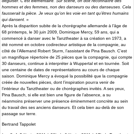
déguiser. C’est élémentaire. Sur scène, on doit reconnaître des
hommes et des femmes, non des danseurs ou des danseuses. Cela
fausserait la pièce. Je veux qu’on les voie en tant qu’êtres humains
qui dansent.
»
Après la disparition subite de la chorégraphe allemande à l’âge de
68 printemps, le 30 juin 2009, Dominique Mercy, 59 ans, qui a
commencé à danser avec le Tanztheater à sa création en 1973, a
été nommé en octobre codirecteur artistique de la compagnie, au
côté de l’Allemand Robert Sturm, l’assistant de Pina Bausch. C’est
un magnifique répertoire de 25 pièces que la compagnie, qui compte
30 danseurs, continue à interpréter à Wuppertal et en tournée. Soit
une centaine de dates de représentations au cours de chaque
saison. Dominique Mercy a évoqué la possibilité que la compagnie
créée de nouvelles pièces, dont l’inspiration pourra venir de
l’intérieur du Tanztheater ou de chorégraphes invités. A ses yeux,
Pina Bausch, si elle est bien une figure de l’absence, a su
néanmoins préserver une présence éminemment concrète au sein
du travail des ses anciens danseurs. Et cela bien au-delà de son
passage sur terre.
Bertrand Tappolet