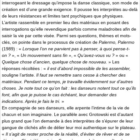
interrogeant le dressage qu’impose la danse classique, son mode de
création est d’une grande exigence. Il pousse les interprètes au-delà
de leurs résistances et limites tant psychiques que physiques.
L’artiste rassemble en premier lieu des matériaux en posant des
interrogations qu’elle revendique parfois comme maladroites afin de
saisir la vie par cette visée. Parmi ses questions, thèmes et mots-
clés, on pointe dans le processus de création de
Palermo, Palermo
(1989) : «
Lorsque l’on ne parvient pas à penser, à quoi pense-t-
on ?
», «
Un mouvement sans fin
», «
Qu’avez-vous vu ?
» ou «
Quelque chose d’ancien, quelque chose de nouveau.
» Les
réponses récoltées : «
il est d’abord impossible de les assembler,
souligne l’artiste.
Il faut se remettre sans cesse à chercher des
matériaux. Pendant ce temps, je travaille évidemment sur d’autres
choses. Je note tout ce qu’on fait : les danseurs notent tout ce qu’ils
font, afin que je puisse le cas échéant, leur demander des
indications. Après je fais le tri.
»
En compagnie de ses danseurs, elle arpente l’intime de la vie de
chacun et son imaginaire. Le parallèle avec Grotowski est d’autant
plus grand que l’on demande à des interprètes de s’épurer de leur
gangue de clichés afin de délier leur moi authentique sur le plateau.
«
Il s’agit de rester proche de la réalité, d’éviter de rêver et de se