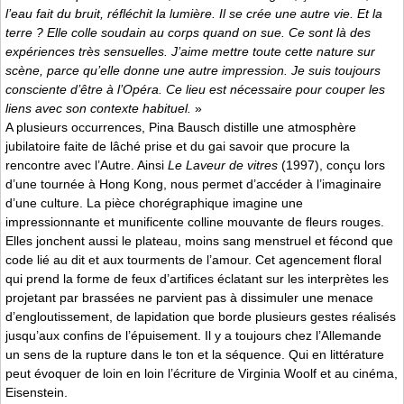
l’eau fait du bruit, réfléchit la lumière. Il se crée une autre vie. Et la
terre ? Elle colle soudain au corps quand on sue. Ce sont là des
expériences très sensuelles. J’aime mettre toute cette nature sur
scène, parce qu’elle donne une autre impression. Je suis toujours
consciente d’être à l’Opéra. Ce lieu est nécessaire pour couper les
liens avec son contexte habituel.
»
A plusieurs occurrences, Pina Bausch distille une atmosphère
jubilatoire faite de lâché prise et du gai savoir que procure la
rencontre avec l’Autre. Ainsi
Le Laveur de vitres
(1997), conçu lors
d’une tournée à Hong Kong, nous permet d’accéder à l’imaginaire
d’une culture. La pièce chorégraphique imagine une
impressionnante et munificente colline mouvante de fleurs rouges.
Elles jonchent aussi le plateau, moins sang menstruel et fécond que
code lié au dit et aux tourments de l’amour. Cet agencement floral
qui prend la forme de feux d’artifices éclatant sur les interprètes les
projetant par brassées ne parvient pas à dissimuler une menace
d’engloutissement, de lapidation que borde plusieurs gestes réalisés
jusqu’aux confins de l’épuisement. Il y a toujours chez l’Allemande
un sens de la rupture dans le ton et la séquence. Qui en littérature
peut évoquer de loin en loin l’écriture de Virginia Woolf et au cinéma,
Eisenstein.