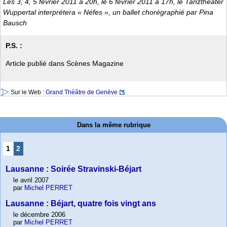
Les 3, 4, 5 février 2011 à 20h, le 6 février 2011 à 17h, le Tanztheater
Wuppertal interprétera « Néfes », un ballet chorégraphié par Pina
Bausch
P.S. :
Article publié dans Scènes Magazine
Sur le Web :
Grand Théâtre de Genève
Dans la même rubrique
1
2
Lausanne : Soirée Stravinski-Béjart
le avril 2007
par
Michel PERRET
Lausanne : Béjart, quatre fois vingt ans
le décembre 2006
par
Michel PERRET