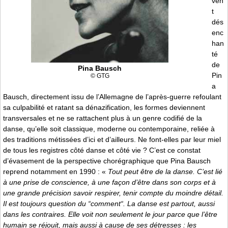
ven
t
dés
enc
han
té
de
Pina Bausch
Pin
© GTG
a
Bausch, directement issu de l’Allemagne de l’après-guerre refoulant
sa culpabilité et ratant sa dénazification, les formes deviennent
transversales et ne se rattachent plus à un genre codifié de la
danse, qu’elle soit classique, moderne ou contemporaine, reliée à
des traditions métissées d’ici et d’ailleurs. Ne font-elles par leur miel
de tous les registres côté danse et côté vie ? C’est ce constat
d’évasement de la perspective chorégraphique que Pina Bausch
reprend notamment en 1990 : «
Tout peut être de la danse. C’est lié
à une prise de conscience, à une façon d’être dans son corps et à
une grande précision savoir respirer, tenir compte du moindre détail.
Il est toujours question du “comment“. La danse est partout, aussi
dans les contraires. Elle voit non seulement le jour parce que l’être
humain se réjouit, mais aussi à cause de ses détresses : les