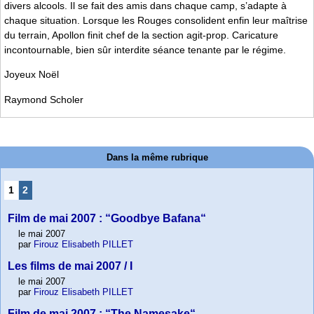
divers alcools. Il se fait des amis dans chaque camp, s’adapte à
chaque situation. Lorsque les Rouges consolident enfin leur maîtrise
du terrain, Apollon finit chef de la section agit-prop. Caricature
incontournable, bien sûr interdite séance tenante par le régime.
Joyeux Noël
Raymond Scholer
Dans la même rubrique
1
2
Film de mai 2007 : “Goodbye Bafana“
le mai 2007
par
Firouz Elisabeth PILLET
Les films de mai 2007 / I
le mai 2007
par
Firouz Elisabeth PILLET
Film de mai 2007 : “The Namesake“