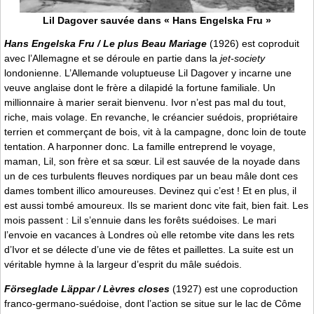
Lil Dagover sauvée dans « Hans Engelska Fru »
Hans Engelska Fru / Le plus Beau Mariage
(1926) est coproduit
avec l’Allemagne et se déroule en partie dans la
jet-society
londonienne. L’Allemande voluptueuse Lil Dagover y incarne une
veuve anglaise dont le frère a dilapidé la fortune familiale. Un
millionnaire à marier serait bienvenu. Ivor n’est pas mal du tout,
riche, mais volage. En revanche, le créancier suédois, propriétaire
terrien et commerçant de bois, vit à la campagne, donc loin de toute
tentation. A harponner donc. La famille entreprend le voyage,
maman, Lil, son frère et sa sœur. Lil est sauvée de la noyade dans
un de ces turbulents fleuves nordiques par un beau mâle dont ces
dames tombent illico amoureuses. Devinez qui c’est ! Et en plus, il
est aussi tombé amoureux. Ils se marient donc vite fait, bien fait. Les
mois passent : Lil s’ennuie dans les forêts suédoises. Le mari
l’envoie en vacances à Londres où elle retombe vite dans les rets
d’Ivor et se délecte d’une vie de fêtes et paillettes. La suite est un
véritable hymne à la largeur d’esprit du mâle suédois.
Förseglade Läppar / Lèvres closes
(1927) est une coproduction
franco-germano-suédoise, dont l’action se situe sur le lac de Côme