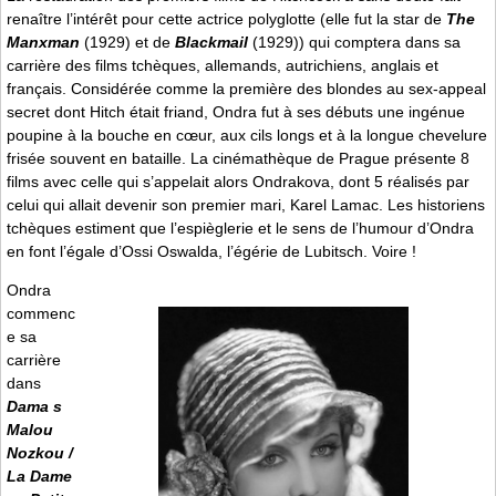
renaître l’intérêt pour cette actrice polyglotte (elle fut la star de
The
Manxman
(1929) et de
Blackmail
(1929)) qui comptera dans sa
carrière des films tchèques, allemands, autrichiens, anglais et
français. Considérée comme la première des blondes au sex-appeal
secret dont Hitch était friand, Ondra fut à ses débuts une ingénue
poupine à la bouche en cœur, aux cils longs et à la longue chevelure
frisée souvent en bataille. La cinémathèque de Prague présente 8
films avec celle qui s’appelait alors Ondrakova, dont 5 réalisés par
celui qui allait devenir son premier mari, Karel Lamac. Les historiens
tchèques estiment que l’espièglerie et le sens de l’humour d’Ondra
en font l’égale d’Ossi Oswalda, l’égérie de Lubitsch. Voire !
Ondra
commenc
e sa
carrière
dans
Dama s
Malou
Nozkou /
La Dame