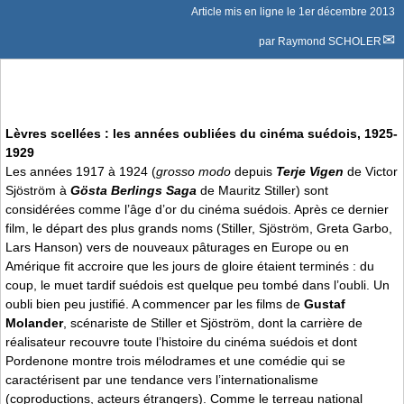
Article mis en ligne le
1er décembre 2013
par
Raymond SCHOLER
Lèvres scellées : les années oubliées du cinéma suédois, 1925-
1929
Les années 1917 à 1924 (
grosso modo
depuis
Terje Vigen
de Victor
Sjöström à
Gösta Berlings Saga
de Mauritz Stiller) sont
considérées comme l’âge d’or du cinéma suédois. Après ce dernier
film, le départ des plus grands noms (Stiller, Sjöström, Greta Garbo,
Lars Hanson) vers de nouveaux pâturages en Europe ou en
Amérique fit accroire que les jours de gloire étaient terminés : du
coup, le muet tardif suédois est quelque peu tombé dans l’oubli. Un
oubli bien peu justifié. A commencer par les films de
Gustaf
Molander
, scénariste de Stiller et Sjöström, dont la carrière de
réalisateur recouvre toute l’histoire du cinéma suédois et dont
Pordenone montre trois mélodrames et une comédie qui se
caractérisent par une tendance vers l’internationalisme
(coproductions, acteurs étrangers). Comme le terreau national