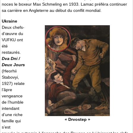
noces le boxeur Max Schmeling en 1933. Lamac préféra continuer
sa carrière en Angleterre au début du conflit mondial.
Ukraine
Deux chefs-
d’œuvre du
VUFKU ont
été
restaurés.
Dva Dni /
Deux Jours
(Heorhii
Stabovyi,
1927) relate
l’âpre
vengeance
de l’humble
intendant
d’une riche
« Drvostep »
famille qui
s’est