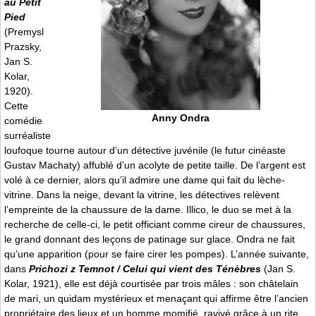
au Petit
Pied
(Premysl
Prazsky,
Jan S.
Kolar,
1920).
Cette
Anny Ondra
comédie
surréaliste
loufoque tourne autour d’un détective juvénile (le futur cinéaste
Gustav Machaty) affublé d’un acolyte de petite taille. De l’argent est
volé à ce dernier, alors qu’il admire une dame qui fait du lèche-
vitrine. Dans la neige, devant la vitrine, les détectives relèvent
l’empreinte de la chaussure de la dame. Illico, le duo se met à la
recherche de celle-ci, le petit officiant comme cireur de chaussures,
le grand donnant des leçons de patinage sur glace. Ondra ne fait
qu’une apparition (pour se faire cirer les pompes). L’année suivante,
dans
Prichozi z Temnot / Celui qui vient des Ténèbres
(Jan S.
Kolar, 1921), elle est déjà courtisée par trois mâles : son châtelain
de mari, un quidam mystérieux et menaçant qui affirme être l’ancien
propriétaire des lieux et un homme momifié, ravivé grâce à un rite