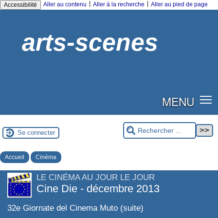
|
|
Aller au contenu
Aller à la recherche
Aller au pied de page
Accessibilité
arts-scenes
MENU
Se connecter
Accueil
Cinéma
LE CINÉMA AU JOUR LE JOUR
Cine Die - décembre 2013
32e Giornate del Cinema Muto (suite)