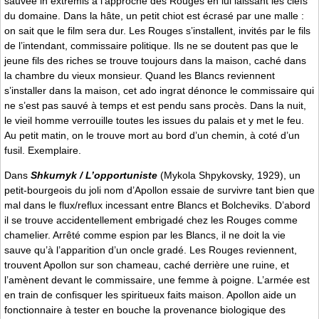
sauvée in extremis à l’approche des Rouges en lui laissant les clefs
du domaine. Dans la hâte, un petit chiot est écrasé par une malle :
on sait que le film sera dur. Les Rouges s’installent, invités par le fils
de l’intendant, commissaire politique. Ils ne se doutent pas que le
jeune fils des riches se trouve toujours dans la maison, caché dans
la chambre du vieux monsieur. Quand les Blancs reviennent
s’installer dans la maison, cet ado ingrat dénonce le commissaire qui
ne s’est pas sauvé à temps et est pendu sans procès. Dans la nuit,
le vieil homme verrouille toutes les issues du palais et y met le feu.
Au petit matin, on le trouve mort au bord d’un chemin, à coté d’un
fusil. Exemplaire.
Dans
Shkurnyk / L’opportuniste
(Mykola Shpykovsky, 1929), un
petit-bourgeois du joli nom d’Apollon essaie de survivre tant bien que
mal dans le flux/reflux incessant entre Blancs et Bolcheviks. D’abord
il se trouve accidentellement embrigadé chez les Rouges comme
chamelier. Arrêté comme espion par les Blancs, il ne doit la vie
sauve qu’à l’apparition d’un oncle gradé. Les Rouges reviennent,
trouvent Apollon sur son chameau, caché derrière une ruine, et
l’amènent devant le commissaire, une femme à poigne. L’armée est
en train de confisquer les spiritueux faits maison. Apollon aide un
fonctionnaire à tester en bouche la provenance biologique des