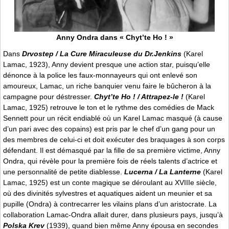
Anny Ondra dans « Chyt’te Ho ! »
Dans
Drvostep / La Cure Miraculeuse du Dr.Jenkins
(Karel
Lamac, 1923), Anny devient presque une action star, puisqu’elle
dénonce à la police les faux-monnayeurs qui ont enlevé son
amoureux, Lamac, un riche banquier venu faire le bûcheron à la
campagne pour déstresser.
Chyt’te Ho ! / Attrapez-le !
(Karel
Lamac, 1925) retrouve le ton et le rythme des comédies de Mack
Sennett pour un récit endiablé où un Karel Lamac masqué (à cause
d’un pari avec des copains) est pris par le chef d’un gang pour un
des membres de celui-ci et doit exécuter des braquages à son corps
défendant. Il est démasqué par la fille de sa première victime, Anny
Ondra, qui révèle pour la première fois de réels talents d’actrice et
une personnalité de petite diablesse.
Lucerna / La Lanterne
(Karel
Lamac, 1925) est un conte magique se déroulant au XVIIIe siècle,
où des divinités sylvestres et aquatiques aident un meunier et sa
pupille (Ondra) à contrecarrer les vilains plans d’un aristocrate. La
collaboration Lamac-Ondra allait durer, dans plusieurs pays, jusqu’à
Polska Krev
(1939), quand bien même Anny épousa en secondes