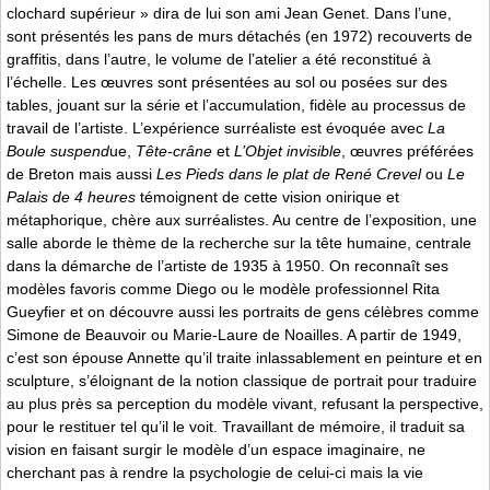
clochard supérieur » dira de lui son ami Jean Genet. Dans l’une,
sont présentés les pans de murs détachés (en 1972) recouverts de
graffitis, dans l’autre, le volume de l’atelier a été reconstitué à
l’échelle. Les œuvres sont présentées au sol ou posées sur des
tables, jouant sur la série et l’accumulation, fidèle au processus de
travail de l’artiste. L’expérience surréaliste est évoquée avec
La
Boule suspend
ue,
Tête-crâne
et
L’Objet invisible
, œuvres préférées
de Breton mais aussi
Les Pieds dans le plat de René Crevel
ou
Le
Palais de 4 heures
témoignent de cette vision onirique et
métaphorique, chère aux surréalistes. Au centre de l’exposition, une
salle aborde le thème de la recherche sur la tête humaine, centrale
dans la démarche de l’artiste de 1935 à 1950. On reconnaît ses
modèles favoris comme Diego ou le modèle professionnel Rita
Gueyfier et on découvre aussi les portraits de gens célèbres comme
Simone de Beauvoir ou Marie-Laure de Noailles. A partir de 1949,
c’est son épouse Annette qu’il traite inlassablement en peinture et en
sculpture, s’éloignant de la notion classique de portrait pour traduire
au plus près sa perception du modèle vivant, refusant la perspective,
pour le restituer tel qu’il le voit. Travaillant de mémoire, il traduit sa
vision en faisant surgir le modèle d’un espace imaginaire, ne
cherchant pas à rendre la psychologie de celui-ci mais la vie