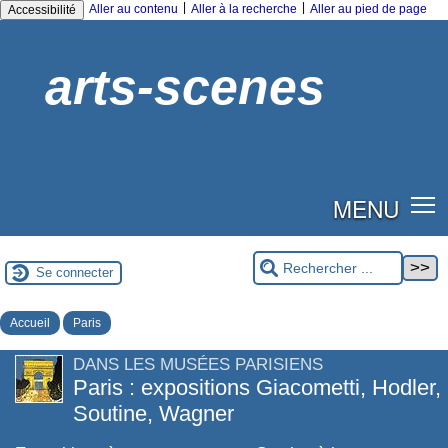
|
|
Aller au contenu
Aller à la recherche
Aller au pied de page
Accessibilité
arts-scenes
MENU
Se connecter
Accueil
Paris
DANS LES MUSÉES PARISIENS
Paris : expositions Giacometti, Hodler,
Soutine, Wagner