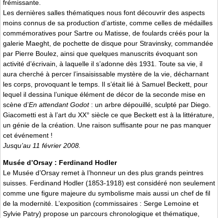
frémissante.
Les dernières salles thématiques nous font découvrir des aspects
moins connus de sa production d’artiste, comme celles de médailles
commémoratives pour Sartre ou Matisse, de foulards créés pour la
galerie Maeght, de pochette de disque pour Stravinsky, commandée
par Pierre Boulez, ainsi que quelques manuscrits évoquant son
activité d’écrivain, à laquelle il s’adonne dès 1931. Toute sa vie, il
aura cherché à percer l’insaisissable mystère de la vie, décharnant
les corps, provoquant le temps. Il s’était lié à Samuel Beckett, pour
lequel il dessina l’unique élément de décor de la seconde mise en
scène d’
En attendant Godot
: un arbre dépouillé, sculpté par Diego.
Giacometti est à l’art du XX° siècle ce que Beckett est à la littérature,
un génie de la création. Une raison suffisante pour ne pas manquer
cet événement !
Jusqu’au 11 février 2008.
Musée d’Orsay : Ferdinand Hodler
Le Musée d’Orsay remet à l’honneur un des plus grands peintres
suisses. Ferdinand Hodler (1853-1918) est considéré non seulement
comme une figure majeure du symbolisme mais aussi un chef de fil
de la modernité. L’exposition (commissaires : Serge Lemoine et
Sylvie Patry) propose un parcours chronologique et thématique,