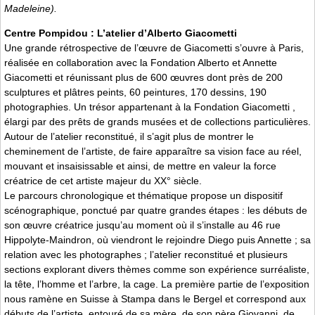
Madeleine).
Centre Pompidou : L’atelier d’Alberto Giacometti
Une grande rétrospective de l’œuvre de Giacometti s’ouvre à Paris,
réalisée en collaboration avec la Fondation Alberto et Annette
Giacometti et réunissant plus de 600 œuvres dont près de 200
sculptures et plâtres peints, 60 peintures, 170 dessins, 190
photographies. Un trésor appartenant à la Fondation Giacometti ,
élargi par des prêts de grands musées et de collections particulières.
Autour de l’atelier reconstitué, il s’agit plus de montrer le
cheminement de l’artiste, de faire apparaître sa vision face au réel,
mouvant et insaisissable et ainsi, de mettre en valeur la force
créatrice de cet artiste majeur du XX° siècle.
Le parcours chronologique et thématique propose un dispositif
scénographique, ponctué par quatre grandes étapes : les débuts de
son œuvre créatrice jusqu’au moment où il s’installe au 46 rue
Hippolyte-Maindron, où viendront le rejoindre Diego puis Annette ; sa
relation avec les photographes ; l’atelier reconstitué et plusieurs
sections explorant divers thèmes comme son expérience surréaliste,
la tête, l’homme et l’arbre, la cage. La première partie de l’exposition
nous ramène en Suisse à Stampa dans le Bergel et correspond aux
débuts de l’artiste, entouré de sa mère, de son père Giovanni, de