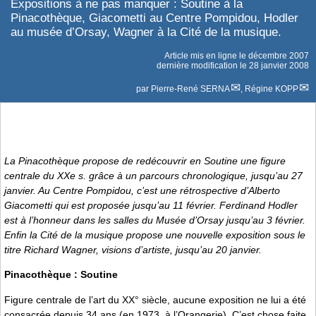
Expositions à ne pas manquer : Soutine à la
Pinacothèque, Giacometti au Centre Pompidou, Hodler
au musée d’Orsay, Wagner à la Cité de la musique.
Article mis en ligne le
décembre 2007
dernière modification le 28 janvier 2008
par
Pierre-René SERNA
,
Régine KOPP
La Pinacothèque propose de redécouvrir en Soutine une figure
centrale du XXe s. grâce à un parcours chronologique, jusqu’au 27
janvier. Au Centre Pompidou, c’est une rétrospective d’Alberto
Giacometti qui est proposée jusqu’au 11 février. Ferdinand Hodler
est à l’honneur dans les salles du Musée d’Orsay jusqu’au 3 février.
Enfin la Cité de la musique propose une nouvelle exposition sous le
titre
Richard Wagner, visions d’artiste
, jusqu’au 20 janvier.
Pinacothèque : Soutine
Figure centrale de l’art du XX° siècle, aucune exposition ne lui a été
consacrée depuis 34 ans (en 1973, à l’Orangerie). C’est chose faite,