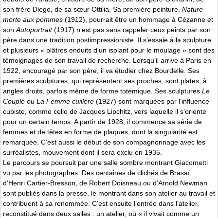
son frère Diego, de sa sœur Ottilia. Sa première peinture,
Nature
morte aux pommes
(1912), pourrait être un hommage à Cézanne et
son
Autoportrait
(1917) n’est pas sans rappeler ceux peints par son
père dans une tradition postimpressioniste. Il s’essaie à la sculpture
et plusieurs « plâtres enduits d’un isolant pour le moulage » sont des
témoignages de son travail de recherche. Lorsqu’il arrive à Paris en
1922, encouragé par son père, il va étudier chez Bourdelle. Ses
premières sculptures, qui représentent ses proches, sont plates, à
angles droits, parfois même de forme totémique. Ses sculptures
Le
Couple ou La Femme cuillère
(1927) sont marquées par l’influence
cubiste, comme celle de Jacques Lipchitz, vers laquelle il s’oriente
pour un certain temps. A partir de 1928, il commence sa série de
femmes et de têtes en forme de plaques, dont la singularité est
remarquée. C’est aussi le début de son compagnonnage avec les
surréalistes, mouvement dont il sera exclu en 1935.
Le parcours se poursuit par une salle sombre montrant Giacometti
vu par les photographes. Des centaines de clichés de Brasaï,
d’Henri Cartier-Bresson, de Robert Doisneau ou d’Arnold Newman
sont publiés dans la presse, le montrant dans son atelier au travail et
contribuent à sa renommée. C’est ensuite l’entrée dans l’atelier,
reconstitué dans deux salles : un atelier, où « il vivait comme un