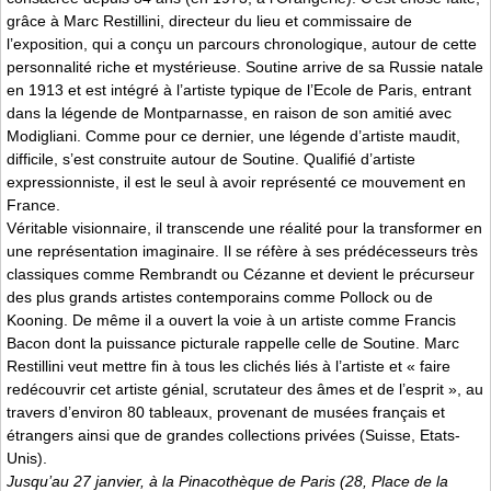
grâce à Marc Restillini, directeur du lieu et commissaire de
l’exposition, qui a conçu un parcours chronologique, autour de cette
personnalité riche et mystérieuse. Soutine arrive de sa Russie natale
en 1913 et est intégré à l’artiste typique de l’Ecole de Paris, entrant
dans la légende de Montparnasse, en raison de son amitié avec
Modigliani. Comme pour ce dernier, une légende d’artiste maudit,
difficile, s’est construite autour de Soutine. Qualifié d’artiste
expressionniste, il est le seul à avoir représenté ce mouvement en
France.
Véritable visionnaire, il transcende une réalité pour la transformer en
une représentation imaginaire. Il se réfère à ses prédécesseurs très
classiques comme Rembrandt ou Cézanne et devient le précurseur
des plus grands artistes contemporains comme Pollock ou de
Kooning. De même il a ouvert la voie à un artiste comme Francis
Bacon dont la puissance picturale rappelle celle de Soutine. Marc
Restillini veut mettre fin à tous les clichés liés à l’artiste et « faire
redécouvrir cet artiste génial, scrutateur des âmes et de l’esprit », au
travers d’environ 80 tableaux, provenant de musées français et
étrangers ainsi que de grandes collections privées (Suisse, Etats-
Unis).
Jusqu’au 27 janvier, à la Pinacothèque de Paris (28, Place de la