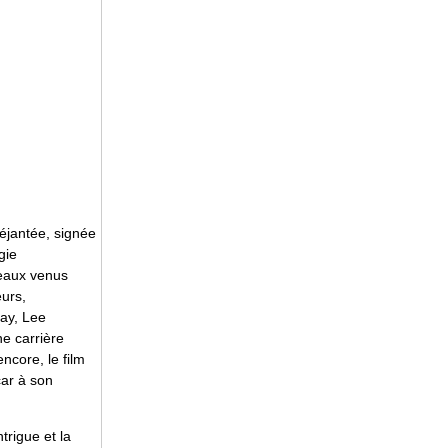
éjantée, signée
gie
veaux venus
eurs,
ay, Lee
ne carrière
ncore, le film
car à son
trigue et la