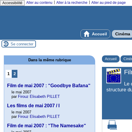
|
|
Aller au contenu
Aller à la recherche
Aller au pied de page
Accessibilité
Accueil
Cinéma
Se connecter
Accueil
Ciné
Dans la même rubrique
Fi
1
2
Le 
Film de mai 2007 : “Goodbye Bafana“
structure du
le mai 2007
par
Firouz Elisabeth PILLET
Les films de mai 2007 / I
le mai 2007
par
Firouz Elisabeth PILLET
Film de mai 2007 : “The Namesake“