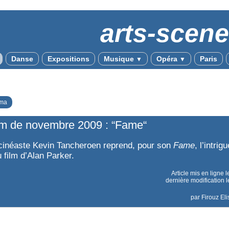
arts-scen
Danse
Expositions
Musique
Opéra
Paris
▼
▼
ma
lm de novembre 2009 : “Fame“
cinéaste Kevin Tancheroen reprend, pour son
Fame
, l’intrig
 film d’Alan Parker.
Article mis en ligne 
dernière modification 
par
Firouz El