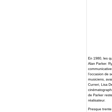
En 1980, les q
Alan Parker. R
communicative 
l’occasion de 
musiciens, ava
Curreri, Lisa D
cinématographiq
de Parker rest
réalisateur.
Presque trente 