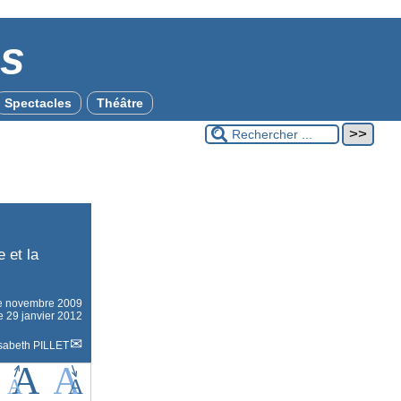
es
Spectacles
Théâtre
ue et la
le
novembre 2009
le 29 janvier 2012
isabeth PILLET