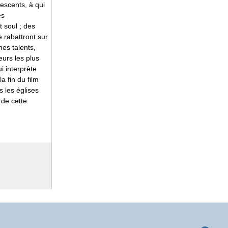
escents, à qui
es
 soul ; des
e rabattront sur
nes talents,
eurs les plus
i interprète
a fin du film
s les églises
 de cette