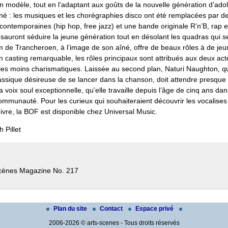
n modèle, tout en l’adaptant aux goûts de la nouvelle génération d’adol
tiné : les musiques et les chorégraphies disco ont été remplacées par d
ontemporaines (hip hop, free jazz) et une bande originale R’n’B, rap et
 sauront séduire la jeune génération tout en désolant les quadras qui s
film de Trancheroen, à l’image de son aîné, offre de beaux rôles à de jeu
 casting remarquable, les rôles principaux sont attribués aux deux act
t les moins charismatiques. Laissée au second plan, Naturi Naughton, qu
assique désireuse de se lancer dans la chanson, doit attendre presque l
a voix soul exceptionnelle, qu’elle travaille depuis l’âge de cinq ans dan
ommunauté. Pour les curieux qui souhaiteraient découvrir les vocalises
ivre, la BOF est disponible chez Universal Music.
 Pillet
cènes Magazine No. 217
Plan du site
Contact
Espace privé
2006-2026 © arts-scenes - Tous droits réservés