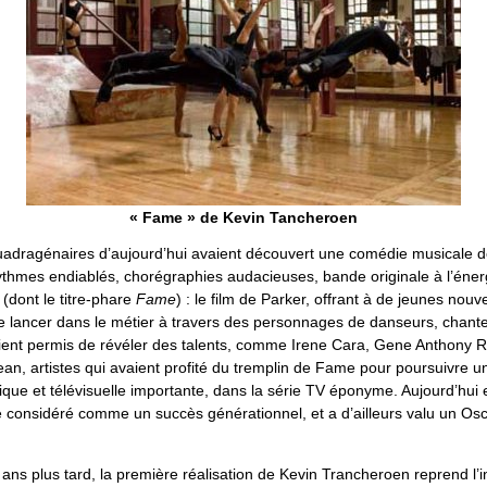
« Fame » de Kevin Tancheroen
uadragénaires d’aujourd’hui avaient découvert une comédie musicale d
ythmes endiablés, chorégraphies audacieuses, bande originale à l’éner
(dont le titre-phare
Fame
) : le film de Parker, offrant à de jeunes nou
se lancer dans le métier à travers des personnages de danseurs, chant
ient permis de révéler des talents, comme Irene Cara, Gene Anthony R
ean, artistes qui avaient profité du tremplin de Fame pour poursuivre u
ue et télévisuelle importante, dans la série TV éponyme. Aujourd’hui e
e considéré comme un succès générationnel, et a d’ailleurs valu un Os
ans plus tard, la première réalisation de Kevin Trancheroen reprend l’in