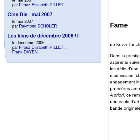
le mai 2007
par
Firouz Elisabeth PILLET
Cine Die - mai 2007
le mai 2007
Fame
par
Raymond SCHOLER
Les films de décembre 2006 / I
le décembre 2006
de Kevin Tanch
par
Firouz Elisabeth PILLET
,
Frank DAYEN
Dans la presti
aspirants suive
les défis d’une
d’admission, ch
engagement inc
premières amours
A priori
, ce re
une école d’art
bande originale