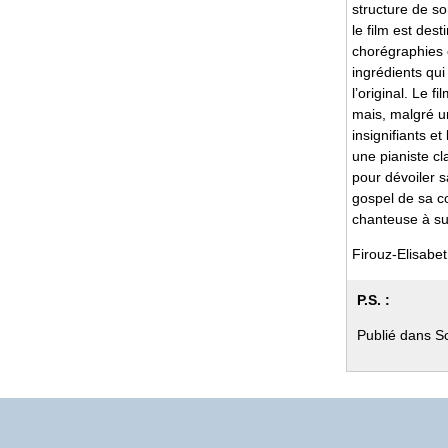
structure de so
le film est des
chorégraphies c
ingrédients qui
l’original. Le 
mais, malgré un
insignifiants e
une pianiste cl
pour dévoiler s
gospel de sa c
chanteuse à su
Firouz-Elisabeth
P.S. :
Publié dans S