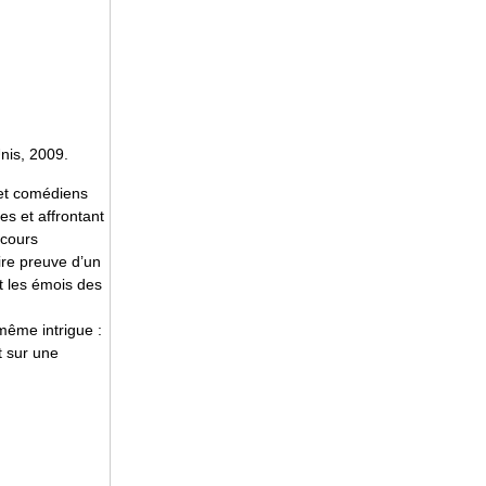
nis, 2009.
 et comédiens
es et affrontant
ncours
aire preuve d’un
t les émois des
même intrigue :
t sur une