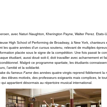
eroen, avec Naturi Naughton, Kherington Payne, Walter Perez. Etats-U
gieuse High School of Performing de Broadway, à New York, chanteurs
nt les quatre années d’un cursus soutenu, relevant de multiples épreuv
 formation placée sous le signe de la compétition. Une fois passé le co
aque étudiant, aussi doué soit-il, doit travailler avec acharnement et f
onditionnel. Malgré ce programme spartiate, les étudiants connaissen
, l’amitié et la solidarité.
make du fameux
Fame
des années quatre-vingts reprend fidèlement la 
, des élèves motivés, des professeurs exigeants mais complices, le tou
 qui appartient désormais au répertoire musical international.