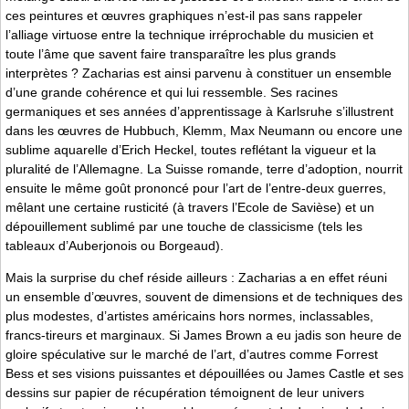
ces peintures et œuvres graphiques n’est-il pas sans rappeler
l’alliage virtuose entre la technique irréprochable du musicien et
toute l’âme que savent faire transparaître les plus grands
interprètes ? Zacharias est ainsi parvenu à constituer un ensemble
d’une grande cohérence et qui lui ressemble. Ses racines
germaniques et ses années d’apprentissage à Karlsruhe s’illustrent
dans les œuvres de Hubbuch, Klemm, Max Neumann ou encore une
sublime aquarelle d’Erich Heckel, toutes reflétant la vigueur et la
pluralité de l’Allemagne. La Suisse romande, terre d’adoption, nourrit
ensuite le même goût prononcé pour l’art de l’entre-deux guerres,
mêlant une certaine rusticité (à travers l’Ecole de Savièse) et un
dépouillement sublimé par une touche de classicisme (tels les
tableaux d’Auberjonois ou Borgeaud).
Mais la surprise du chef réside ailleurs : Zacharias a en effet réuni
un ensemble d’œuvres, souvent de dimensions et de techniques des
plus modestes, d’artistes américains hors normes, inclassables,
francs-tireurs et marginaux. Si James Brown a eu jadis son heure de
gloire spéculative sur le marché de l’art, d’autres comme Forrest
Bess et ses visions puissantes et dépouillées ou James Castle et ses
dessins sur papier de récupération témoignent de leur univers