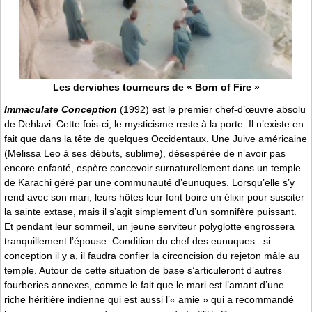
Les derviches tourneurs de « Born of Fire »
Immaculate Conception
(1992) est le premier chef-d’œuvre absolu
de Dehlavi. Cette fois-ci, le mysticisme reste à la porte. Il n’existe en
fait que dans la tête de quelques Occidentaux. Une Juive américaine
(Melissa Leo à ses débuts, sublime), désespérée de n’avoir pas
encore enfanté, espère concevoir surnaturellement dans un temple
de Karachi géré par une communauté d’eunuques. Lorsqu’elle s’y
rend avec son mari, leurs hôtes leur font boire un élixir pour susciter
la sainte extase, mais il s’agit simplement d’un somnifère puissant.
Et pendant leur sommeil, un jeune serviteur polyglotte engrossera
tranquillement l’épouse. Condition du chef des eunuques : si
conception il y a, il faudra confier la circoncision du rejeton mâle au
temple. Autour de cette situation de base s’articuleront d’autres
fourberies annexes, comme le fait que le mari est l’amant d’une
riche héritière indienne qui est aussi l’« amie » qui a recommandé