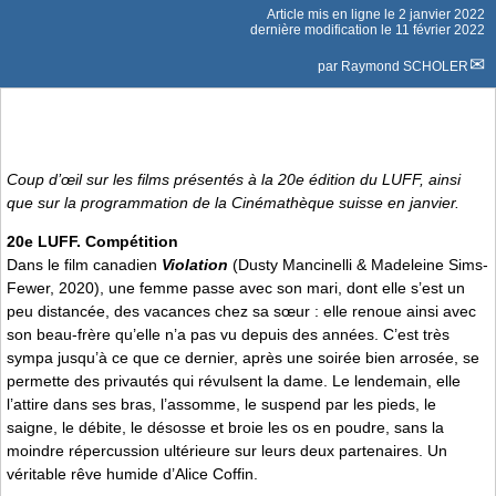
Article mis en ligne le
2 janvier 2022
dernière modification le 11 février 2022
par
Raymond SCHOLER
Coup d’œil sur les films présentés à la 20e édition du LUFF, ainsi
que sur la programmation de la Cinémathèque suisse en janvier.
20e LUFF. Compétition
Dans le film canadien
Violation
(Dusty Mancinelli & Madeleine Sims-
Fewer, 2020), une femme passe avec son mari, dont elle s’est un
peu distancée, des vacances chez sa sœur : elle renoue ainsi avec
son beau-frère qu’elle n’a pas vu depuis des années. C’est très
sympa jusqu’à ce que ce dernier, après une soirée bien arrosée, se
permette des privautés qui révulsent la dame. Le lendemain, elle
l’attire dans ses bras, l’assomme, le suspend par les pieds, le
saigne, le débite, le désosse et broie les os en poudre, sans la
moindre répercussion ultérieure sur leurs deux partenaires. Un
véritable rêve humide d’Alice Coffin.