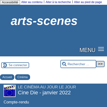
|
|
Aller au contenu
Aller à la recherche
Aller au pied de page
Accessibilité
arts-scenes
MENU
Se connecter
Accueil
Cinéma
LE CINÉMA AU JOUR LE JOUR
Cine Die - janvier 2022
Compte-rendu