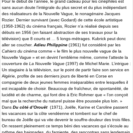
Pour le début de l’année, le grand cadeau pour les cinéphiles est
sans aucun doute l’intégrale du plus secret et du plus indépendant
des réalisateurs de la Nouvelle Vague, le nonagénaire Jacques
Rozier. Dernier survivant (avec Godard) de cette école artistique
(1958-1962) du cinéma français, Rozier n’a réalisé depuis ses
débuts en 1956 (en faisant abstraction de ses travaux pour la
télévision) que 8 courts et … 5 longs-métrages. Kubrick peut donc
aller se coucher.
Adieu Philippine
(1961) fut considéré par les
Cahiers du cinéma
comme « le film le plus nouvelle vague de la
Nouvelle Vague » et en devint l’emblème même, comme l’atteste la
couverture de
La Nouvelle Vague
(1997) de Michel Marie. L’intrigue :
Un stagiaire à la télévision, sur le point de partir faire son service en
Algérie, profite de ses derniers jours de liberté en Corse en
compagnie de deux jeunes femmes inséparables entre lesquelles il
est incapable de choisir. Beaucoup de fraîcheur, de spontanéité, de
lucidité et de charme, qui font dire à Eric Rohmer que « l’on conçoit
mal que la recherche du naturel puisse être poussée plus loin. »
Dans
Du côté d’Orouët
(1971), Joëlle, Karine et Caroline passent
les vacances sur la côte vendéenne et tombent sur le chef de
bureau de Joëlle qui va vite devenir le souffre-douleur des trois filles.
On ressent pleinement ce temps béni des vacances qui s’écoule au
rythme des baignades, du farniente, des rencontres sans lendemain