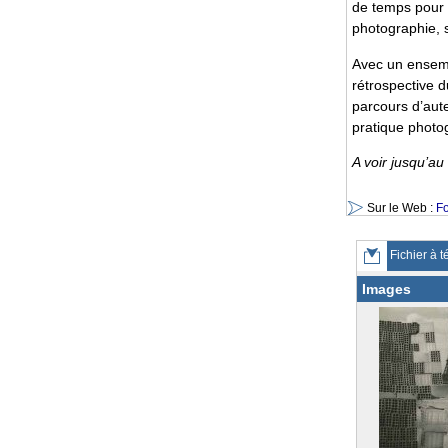
de temps pour 
photographie, s
Avec un ensemb
rétrospective 
parcours d’aut
pratique photo
A voir jusqu’a
Sur le Web :
F
Fichier à t
Images