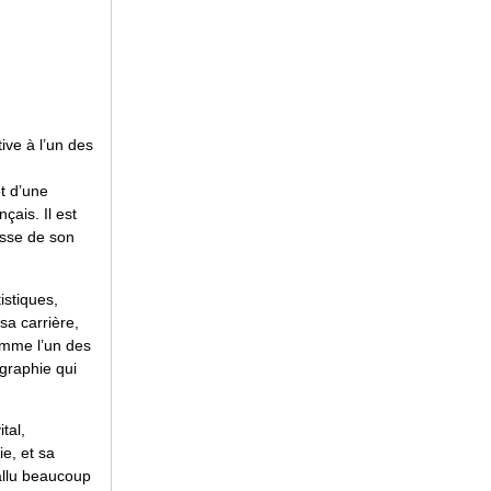
ve à l’un des
t d’une
çais. Il est
esse de son
istiques,
sa carrière,
omme l’un des
ographie qui
tal,
e, et sa
allu beaucoup