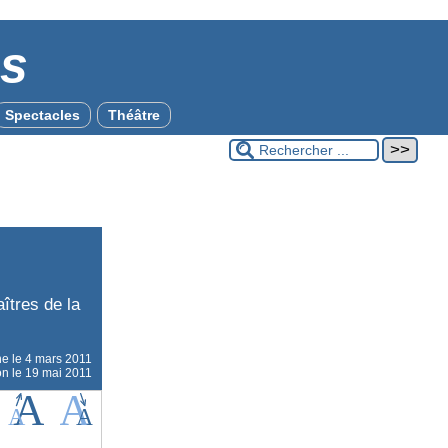
es
Spectacles
Théâtre
îtres de la
ne le
4 mars 2011
on le 19 mai 2011