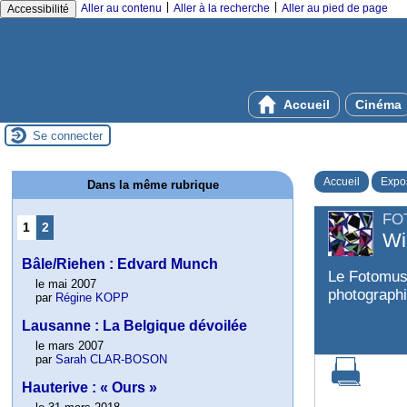
|
|
Aller au contenu
Aller à la recherche
Aller au pied de page
Accessibilité
Accueil
Cinéma
Se connecter
Accueil
Expos
Dans la même rubrique
FO
1
2
Wi
Bâle/Riehen : Edvard Munch
Le Fotomuse
le mai 2007
photographi
par
Régine KOPP
Lausanne : La Belgique dévoilée
le mars 2007
par
Sarah CLAR-BOSON
Hauterive : « Ours »