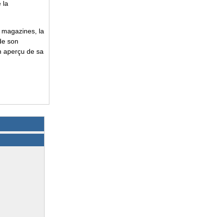
 la
 magazines, la
de son
n aperçu de sa