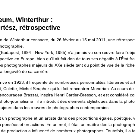
um, Winterthur :
tész, rétrospective
de Winterthur consacre, du 26 février au 15 mai 2011, une rétrospecti
photographie.
(Budapest, 1894 - New York, 1985) n’a jamais vu son œuvre faire l’obje
pective en Europe, bien qu’il ait fait don de tous ses négatifs à l’État fran
des photographes majeurs du XXe siècle tant du point de vue de la rich
 longévité de sa carrière.
arrive en 1923, il fréquente de nombreuses personnalités littéraires et art
Colette, Michel Seuphor qui lui fait rencontrer Mondrian. Au cours de 
encouragea Brassaï, inspira Henri Cartier-Bresson, et est considéré c
hoto-journalisme ; il a introduit des éléments stylistiques dans la phot
oujours dans les œuvres de photographes contemporains.
it un photographe et un artiste dans des proportions égales, poétique, vi
pensées et en actions. En un mot, il était un maître des la photographi
 de production a influencé de nombreux photographes. Toutefois, il a f