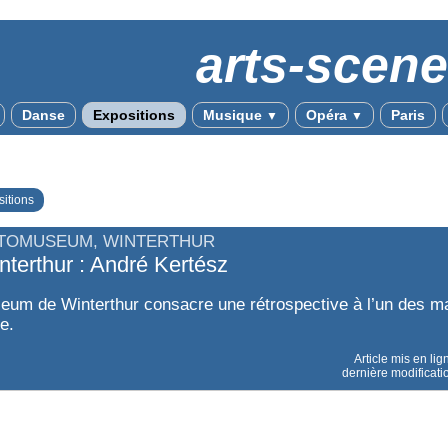
arts-scen
Danse
Expositions
Musique
Opéra
Paris
▼
▼
itions
TOMUSEUM, WINTERTHUR
nterthur : André Kertész
um de Winterthur consacre une rétrospective à l’un des ma
e.
Article mis en lig
dernière modificati