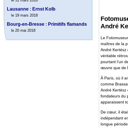
le 31 mars 2018
Lausanne : Ernst Kolb
le 19 mars 2018
Fotomuse
Bourg-en-Bresse : Primitifs flamands
André Ker
le 20 mai 2018
Le Fotomuseum 
maîtres de la 
André Kertész 
véritable rétros
pourtant l’un 
œuvre que de la
À Paris, où il 
comme Brassaï, 
André Kertész 
fondateurs du p
apparaissent t
De cœur, il éta
indépendant en 
longue période