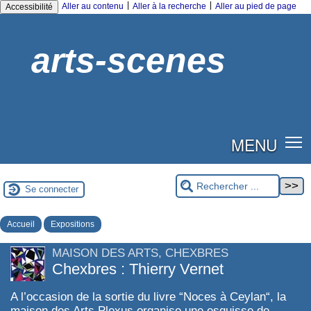
|
|
Aller au contenu
Aller à la recherche
Aller au pied de page
Accessibilité
arts-scenes
MENU
Se connecter
Accueil
Expositions
MAISON DES ARTS, CHEXBRES
Chexbres : Thierry Vernet
A l’occasion de la sortie du livre “Noces à Ceylan“, la
maison des Arts Plexus organise une esquisse de