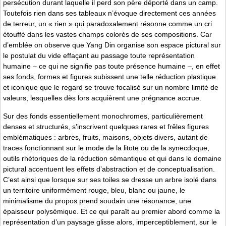
persécution durant laquelle il perd son père déporté dans un camp.
Toutefois rien dans ses tableaux n’évoque directement ces années
de terreur, un « rien » qui paradoxalement résonne comme un cri
étouffé dans les vastes champs colorés de ses compositions. Car
d’emblée on observe que Yang Din organise son espace pictural sur
le postulat du vide effaçant au passage toute représentation
humaine – ce qui ne signifie pas toute présence humaine –, en effet
ses fonds, formes et figures subissent une telle réduction plastique
et iconique que le regard se trouve focalisé sur un nombre limité de
valeurs, lesquelles dès lors acquièrent une prégnance accrue.
Sur des fonds essentiellement monochromes, particulièrement
denses et structurés, s’inscrivent quelques rares et frêles figures
emblématiques : arbres, fruits, maisons, objets divers, autant de
traces fonctionnant sur le mode de la litote ou de la synecdoque,
outils rhétoriques de la réduction sémantique et qui dans le domaine
pictural accentuent les effets d’abstraction et de conceptualisation.
C’est ainsi que lorsque sur ses toiles se dresse un arbre isolé dans
un territoire uniformément rouge, bleu, blanc ou jaune, le
minimalisme du propos prend soudain une résonance, une
épaisseur polysémique. Et ce qui paraît au premier abord comme la
représentation d’un paysage glisse alors, imperceptiblement, sur le