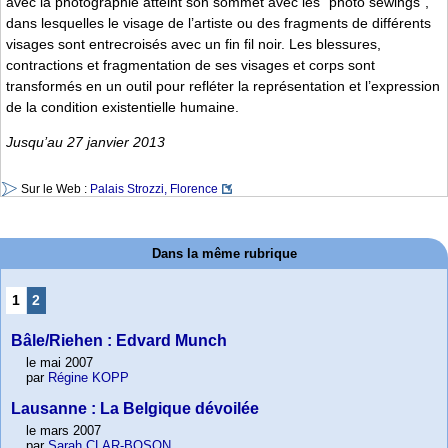
avec la photographie atteint son sommet avec les “photo sewings“,
dans lesquelles le visage de l’artiste ou des fragments de différents
visages sont entrecroisés avec un fin fil noir. Les blessures,
contractions et fragmentation de ses visages et corps sont
transformés en un outil pour refléter la représentation et l’expression
de la condition existentielle humaine.
Jusqu’au 27 janvier 2013
Sur le Web :
Palais Strozzi, Florence
Dans la même rubrique
1
2
Bâle/Riehen : Edvard Munch
le mai 2007
par
Régine KOPP
Lausanne : La Belgique dévoilée
le mars 2007
par
Sarah CLAR-BOSON