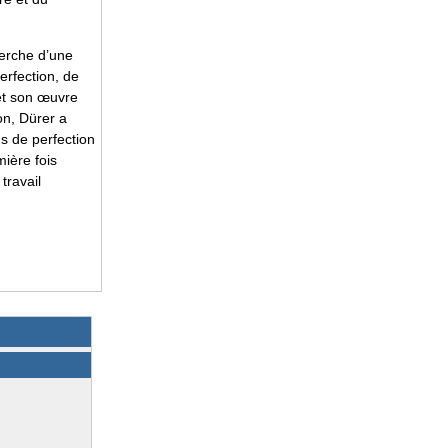
herche d’une
erfection, de
 et son œuvre
on, Dürer a
s de perfection
mière fois
travail