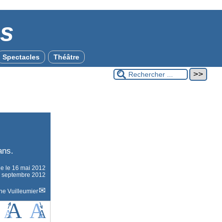
es
Spectacles
Théâtre
ans.
ne le
16 mai 2012
10 septembre 2012
ne Vuilleumier