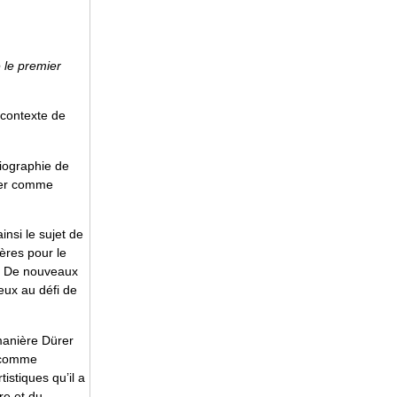
 le premier
 contexte de
biographie de
ürer comme
nsi le sujet de
ères pour le
re. De nouveaux
ieux au défi de
 manière Dürer
s comme
tistiques qu’il a
re et du