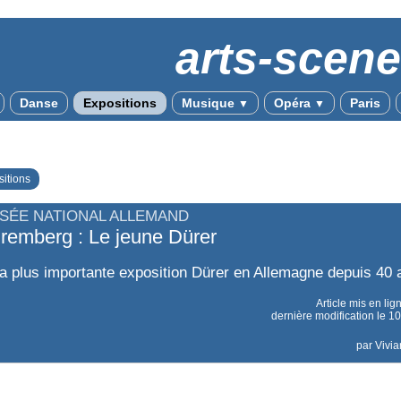
arts-scen
Danse
Expositions
Musique
Opéra
Paris
▼
▼
itions
SÉE NATIONAL ALLEMAND
remberg : Le jeune Dürer
e la plus importante exposition Dürer en Allemagne depuis 40 
Article mis en lig
dernière modification le 
par
Vivia