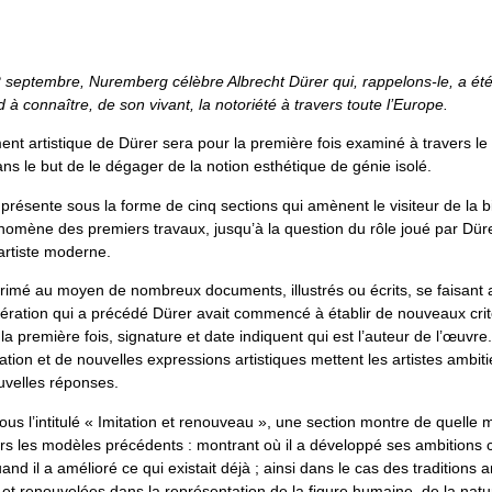
 septembre, Nuremberg célèbre Albrecht Dürer qui, rappelons-le, a été
d à connaître, de son vivant, la notoriété à travers toute l’Europe.
nt artistique de Dürer sera pour la première fois examiné à travers le
s le but de le dégager de la notion esthétique de génie isolé.
 présente sous la forme de cinq sections qui amènent le visiteur de la 
hénomène des premiers travaux, jusqu’à la question du rôle joué par D
artiste moderne.
rimé au moyen de nombreux documents, illustrés ou écrits, se faisant ai
nération qui a précédé Dürer avait commencé à établir de nouveaux crit
 la première fois, signature et date indiquent qui est l’auteur de l’œuv
ration et de nouvelles expressions artistiques mettent les artistes ambit
uvelles réponses.
us l’intitulé « Imitation et renouveau », une section montre de quelle
vers les modèles précédents : montrant où il a développé ses ambition
and il a amélioré ce qui existait déjà ; ainsi dans le cas des traditions ar
et renouvelées dans la représentation de la figure humaine, de la natu