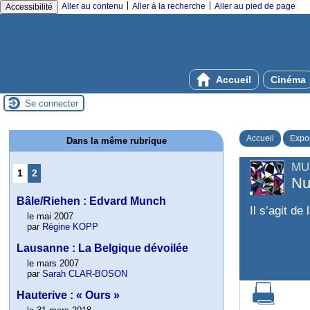
|
|
Aller au contenu
Aller à la recherche
Aller au pied de page
Accessibilité
Accueil
Cinéma
Se connecter
Accueil
Expos
Dans la même rubrique
MU
1
2
Nu
Bâle/Riehen : Edvard Munch
Il s’agit d
le mai 2007
par
Régine KOPP
Lausanne : La Belgique dévoilée
le mars 2007
par
Sarah CLAR-BOSON
Hauterive : « Ours »