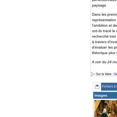
paysage.
Dans les premi
représentation 
l’ambition et d
ont-ils tracé l
recherché très 
à travers d’inc
d’évaluer les p
théorique plus t
A voir du 24 m
Sur le Web :
G
Fichiers à 
Images