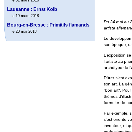
le 31 mars 2018
Lausanne : Ernst Kolb
le 19 mars 2018
Du 24 mai au 2
Bourg-en-Bresse : Primitifs flamands
artiste alleman
le 20 mai 2018
Le développeme
son époque, dan
L’exposition se
l’artiste au p
archétype de l’
Dürer s’est exp
son art. La gé
“bon art“. Pour
thèmes d’illust
formuler de no
Par exemple, so
s’est orienté 
inventeur, et qu
perfectionnées 