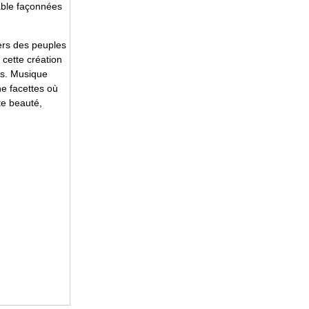
sable façonnées
ers des peuples
cette création
ns. Musique
ne facettes où
te beauté,