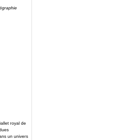
régraphie
allet royal de
ndues
dans un univers