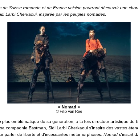
s de Suisse romande et de France voisine pourront découvrir une cho
idi Larbi Cherkaoui, inspirée par les peuples nomades.
« Nomad »
© Filip Van Roe
plus emblématique de sa génération, à la fois directeur artistique du B
 sa compagnie Eastman, Sidi Larbi Cherkaoui s’inspire des vastes éte
ur parler de liberté et d’incessantes métamorphoses.
Nomad
s’inscrit 