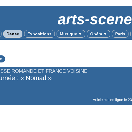
arts-scen
Danse
Expositions
Musique
Opéra
Paris
▼
▼
e
ISSE ROMANDE ET FRANCE VOISINE
urnée : « Nomad »
Article mis en ligne le
23