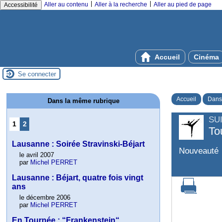
|
|
Aller au contenu
Aller à la recherche
Aller au pied de page
Accessibilité
Accueil
Cinéma
Se connecter
Accueil
Dans
Dans la même rubrique
SU
1
2
To
Lausanne : Soirée Stravinski-Béjart
Nouveauté
le avril 2007
par
Michel PERRET
Lausanne : Béjart, quatre fois vingt
ans
le décembre 2006
par
Michel PERRET
En Tournée : “Frankenstein“