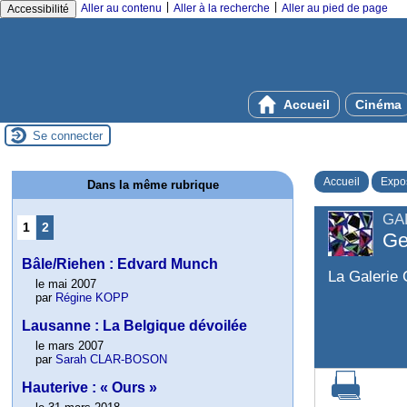
|
|
Aller au contenu
Aller à la recherche
Aller au pied de page
Accessibilité
Accueil
Cinéma
Se connecter
Accueil
Expos
Dans la même rubrique
GA
1
2
Ge
Bâle/Riehen : Edvard Munch
La Galerie 
le mai 2007
par
Régine KOPP
Lausanne : La Belgique dévoilée
le mars 2007
par
Sarah CLAR-BOSON
Hauterive : « Ours »