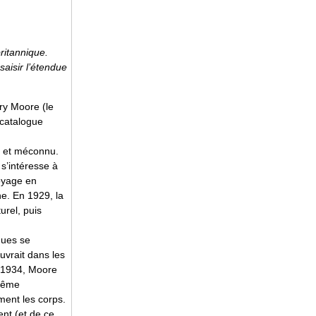
ritannique.
saisir l’étendue
ry Moore (le
 catalogue
nu et méconnu.
 s’intéresse à
voyage en
ne. En 1929, la
urel, puis
ques se
ouvrait dans les
s 1934, Moore
 même
ment les corps.
nt (et de ce