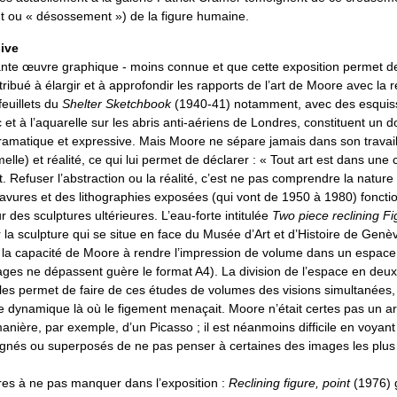
ou « désossement ») de la figure humaine.
ive
nte œuvre graphique - moins connue et que cette exposition permet d
tribué à élargir et à approfondir les rapports de l’art de Moore avec la r
euillets du
Shelter Sketchbook
(1940-41) notamment, avec des esquiss
c et à l’aquarelle sur les abris anti-aériens de Londres, constituent un
ramatique et expressive. Mais Moore ne sépare jamais dans son travail
elle) et réalité, ce qui lui permet de déclarer : « Tout art est dans une 
. Refuser l’abstraction ou la réalité, c’est ne pas comprendre la nature d
vures et des lithographies exposées (qui vont de 1950 à 1980) fonc
 des sculptures ultérieures. L’eau-forte intitulée
Two piece reclining Fi
la sculpture qui se situe en face du Musée d’Art et d’Histoire de Genè
t la capacité de Moore à rendre l’impression de volume dans un espace
pages ne dépassent guère le format A4). La division de l’espace en deux
lules permet de faire de ces études de volumes des visions simultanées, 
e dynamique là où le figement menaçait. Moore n’était certes pas un ar
anière, par exemple, d’un Picasso ; il est néanmoins difficile en voyan
ignés ou superposés de ne pas penser à certaines des images les plus
s à ne pas manquer dans l’exposition :
Reclining figure, point
(1976) 