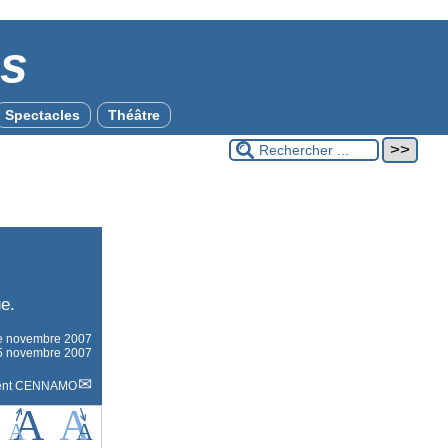
es
Spectacles
Théâtre
e.
le
novembre 2007
e 5 novembre 2007
ent CENNAMO