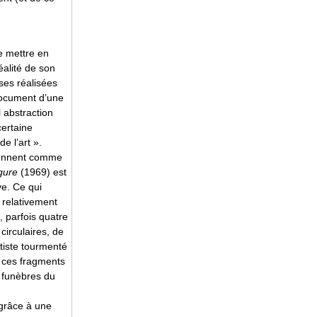
e mettre en
éalité de son
es réalisées
 document d’une
 abstraction
certaine
e l’art ».
tionnent comme
gure
(1969) est
ve. Ce qui
 relativement
, parfois quatre
circulaires, de
tiste tourmenté
t ces fragments
 funèbres du
grâce à une