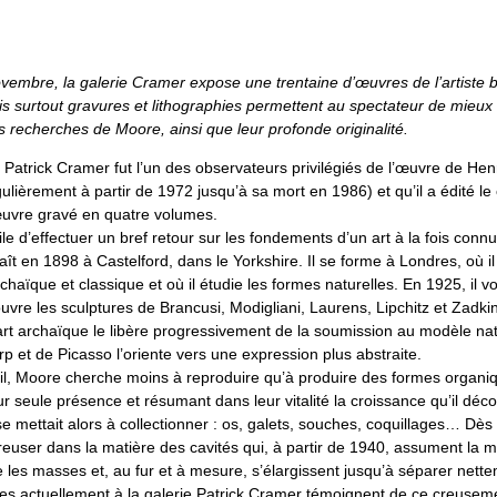
vembre, la galerie Cramer expose une trentaine d’œuvres de l’artiste b
s surtout gravures et lithographies permettent au spectateur de mieux 
es recherches de Moore, ainsi que leur profonde originalité.
Patrick Cramer fut l’un des observateurs privilégiés de l’œuvre de Hen
ulièrement à partir de 1972 jusqu’à sa mort en 1986) et qu’il a édité le
œuvre gravé en quatre volumes.
utile d’effectuer un bref retour sur les fondements d’un art à la fois con
t en 1898 à Castelford, dans le Yorkshire. Il se forme à Londres, où il
 archaïque et classique et où il étudie les formes naturelles. En 1925, il 
vre les sculptures de Brancusi, Modigliani, Laurens, Lipchitz et Zadki
art archaïque le libère progressivement de la soumission au modèle nat
Arp et de Picasso l’oriente vers une expression plus abstraite.
il, Moore cherche moins à reproduire qu’à produire des formes organi
leur seule présence et résumant dans leur vitalité la croissance qu’il déc
se mettait alors à collectionner : os, galets, souches, coquillages… Dè
user dans la matière des cavités qui, à partir de 1940, assument la
les masses et, au fur et à mesure, s’élargissent jusqu’à séparer nette
es actuellement à la galerie Patrick Cramer témoignent de ce creuseme