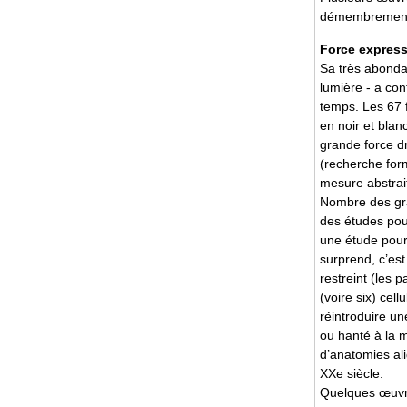
démembrement 
Force express
Sa très abonda
lumière - a con
temps. Les 67 f
en noir et blan
grande force d
(recherche form
mesure abstrait
Nombre des gra
des études pour
une étude pour 
surprend, c’es
restreint (les 
(voire six) cel
réintroduire un
ou hanté à la m
d’anatomies al
XXe siècle.
Quelques œuvre