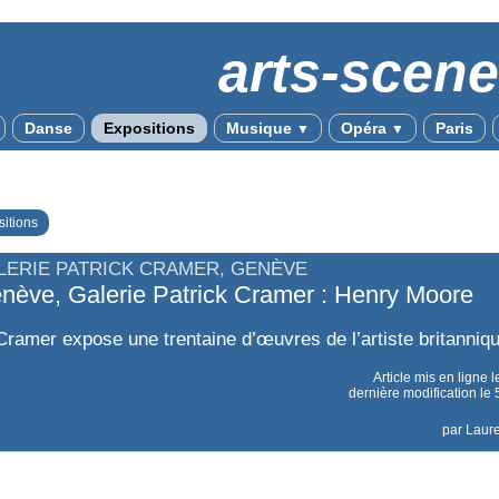
arts-scen
Danse
Expositions
Musique
Opéra
Paris
▼
▼
itions
LERIE PATRICK CRAMER, GENÈVE
nève, Galerie Patrick Cramer : Henry Moore
Cramer expose une trentaine d’œuvres de l’artiste britanniqu
Article mis en ligne 
dernière modification l
par
Laur