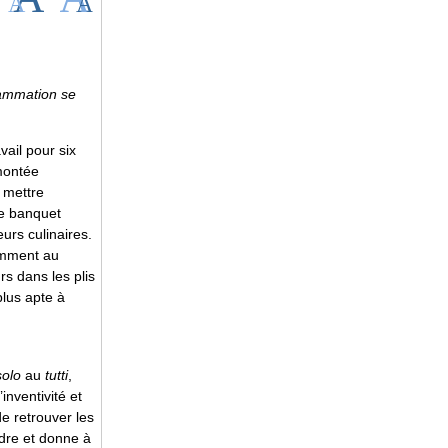
ammation se
vail pour six
montée
e mettre
le banquet
urs culinaires.
amment au
rs dans les plis
plus apte à
solo
au
tutti
,
inventivité et
de retrouver les
rdre et donne à