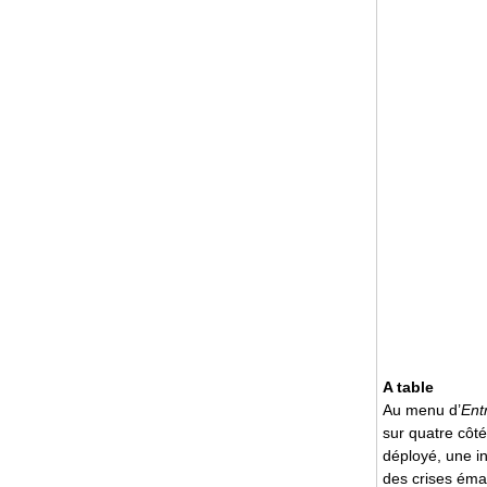
A table
Au menu d’
Ent
sur quatre côtés
déployé, une in
des crises émai