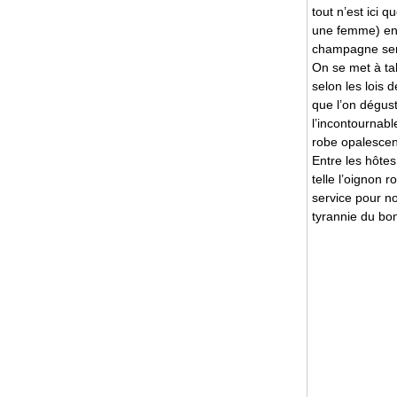
tout n’est ici
une femme) en 
champagne ser
On se met à ta
selon les lois 
que l’on dégust
l’incontournab
robe opalescent
Entre les hôte
telle l’oignon 
service pour no
tyrannie du bo