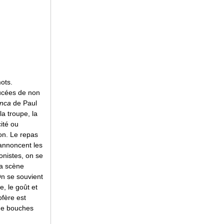
mots.
aucées de non
Inca
de Paul
la troupe, la
ité ou
lon. Le repas
’annoncent les
onistes, on se
la scène
On se souvient
, le goût et
ofère est
 de bouches