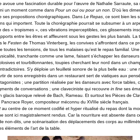
 avoue une fascination durable pour l’œuvre de Nathalie Sarraute, sa
’infini un moment comme dans
Pour un oui ou pour un non
. D’où les dime
e ses propositions chorégraphiques. Dans
Le Repas
, ce sont bien les 
ns qui importent. Toute la chorégraphie pourrait se subsumer à un ar
 des « tropismes », ces vibrations imperceptibles, ces glissements in
apports entre les êtres et affleurent sous les gestes les plus banals. La
s le
Festen
de Thomas Vinterberg, les convives s’affrontent dans ce pré
e toutes les tensions, de tous les malaises qu’est le repas familial. Un
ysicalité, tranchante comme une lame, faisant s’échapper les danseurs
plosives et tourbillonnantes, toupies cherchant leur nord dans un cha
ontradictoires. S’y déploie un feuilleté sonore de la plus belle eau : un
tir de sons enregistrés dans un restaurant sert de viatiques aux pensé
tagonistes ; une partition réalisée par les danseurs avec force tables, 
gments de conversations ; une claveciniste qui recouvre
in fine
ses éma
n glacis baroque relevé de Bach, Rameau. Et surtout les Pièces de Cla
 Pancrace Royer, compositeur méconnu du XVIIIe siècle français.
t
au centre de ce moment codifié et hyper ritualisé du repas dont la mo
igue sont ici magistralement rendus. Car la nourriture est absente dans c
de non-dits, une scénarisation des déplacements des corps au millimètr
s éléments de l’art de la table.