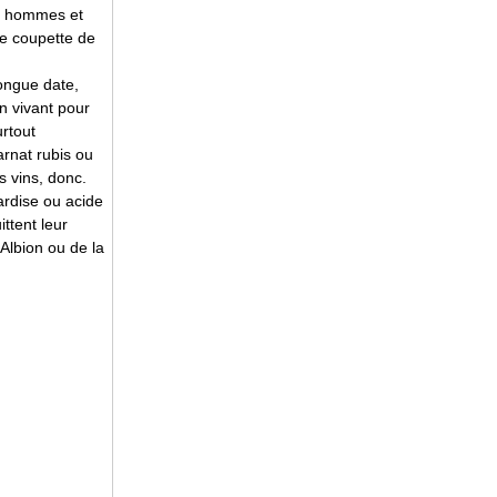
is hommes et
ne coupette de
ongue date,
on vivant pour
urtout
arnat rubis ou
s vins, donc.
ardise ou acide
ttent leur
Albion ou de la