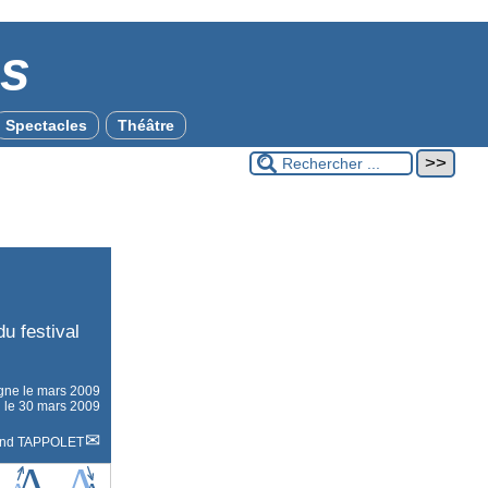
es
Spectacles
Théâtre
du festival
igne le
mars 2009
n le 30 mars 2009
and TAPPOLET