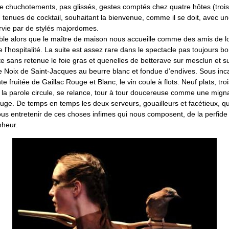
 que chuchotements, pas glissés, gestes comptés chez quatre hôtes (tro
tenues de cocktail, souhaitant la bienvenue, comme il se doit, avec u
vie par de stylés majordomes.
ble alors que le maître de maison nous accueille comme des amis de l
de l’hospitalité. La suite est assez rare dans le spectacle pas toujours b
e sans retenue le foie gras et quenelles de betterave sur mesclun et s
le Noix de Saint-Jacques au beurre blanc et fondue d’endives. Sous inc
e fruitée de Gaillac Rouge et Blanc, le vin coule à flots. Neuf plats, troi
s la parole circule, se relance, tour à tour doucereuse comme une mign
rouge. De temps en temps les deux serveurs, gouailleurs et facétieux, qui
us entretenir de ces choses infimes qui nous composent, de la perfide 
nheur.