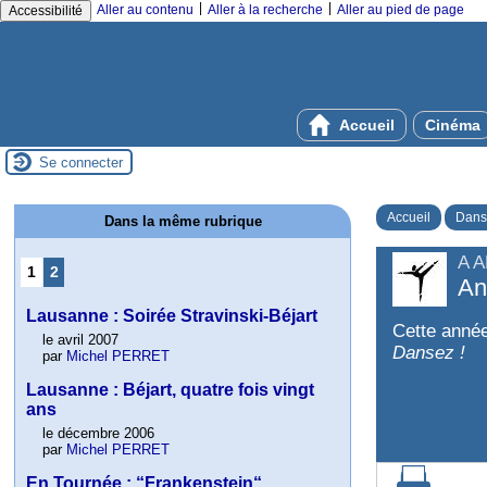
|
|
Aller au contenu
Aller à la recherche
Aller au pied de page
Accessibilité
Accueil
Cinéma
Se connecter
Accueil
Dans
Dans la même rubrique
A 
1
2
An
Lausanne : Soirée Stravinski-Béjart
Cette année 
le avril 2007
Dansez !
par
Michel PERRET
Lausanne : Béjart, quatre fois vingt
ans
le décembre 2006
par
Michel PERRET
En Tournée : “Frankenstein“