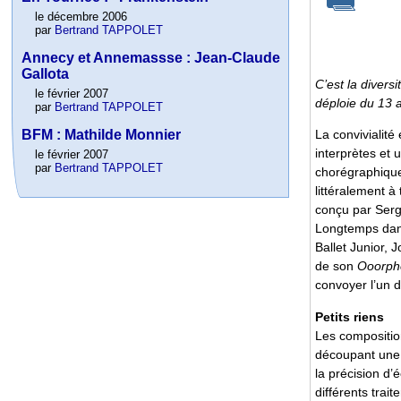
le décembre 2006
par
Bertrand TAPPOLET
Annecy et Annemassse : Jean-Claude
Gallota
C’est la diversi
le février 2007
déploie du 13 
par
Bertrand TAPPOLET
BFM : Mathilde Monnier
La convivialité
interprètes et
le février 2007
par
Bertrand TAPPOLET
chorégraphiqu
littéralement à
conçu par Serg
Longtemps dan
Ballet Junior, J
de son
Ooorph
convoyer l’un d
Petits riens
Les compositio
découpant une s
la précision d’
différents trai