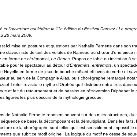
té et l’ouverture qui fédère la 11e édition du Festival
Dansez !
La progr
au 28 mars 2009.
 est ici mise en postures et questions par Nathalie Pernette dans son tra
 une claveciniste déliant des volutes de Rameau au chœur d’une pièce 
e en forme de cérémonial,
Le Repas
. Propos de table ou invitation à s
 table pour le spectateur au détour d’
Entremets, entremots
, un spectac
e Noyelle en forme de jeux de bouche mêlant effluves du verbe et save
seur au sein de la Compagnie Alias, puis chorégraphe remarqué not
ozsef Trefeli revisite le mythe d’Orphée qu’il distribue entre trois danseu
eus
et fait du retournement et de bassins en rétroversion l’alphabet le 
es figures les plus obscurs de la mythologie grecque.
ns de Nathalie Pernette reposent souvent sur des microstructures, du
équence de base, la décomposant et la démultipliant. Dans les faits, l’
écriture de la chorégraphe sont telles qu’il est sensiblement impossible 
tements que subit ce motif originel. La logique du motif ne cesse de sou