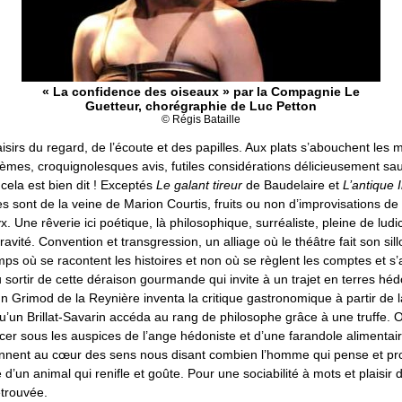
« La confidence des oiseaux » par la Compagnie Le
Guetteur, chorégraphie de Luc Petton
© Régis Bataille
isirs du regard, de l’écoute et des papilles. Aux plats s’abouchent les 
poèmes, croquignolesques avis, futiles considérations délicieusement s
cela est bien dit ! Exceptés
Le galant tireur
de Baudelaire et
L’antique 
es sont de la veine de Marion Courtis, fruits ou non d’improvisations de 
 Une rêverie ici poétique, là philosophique, surréaliste, pleine de ludic
avité. Convention et transgression, un alliage où le théâtre fait son sil
mps où se racontent les histoires et non où se règlent les comptes et s
ortir de cette déraison gourmande qui invite à un trajet en terres héd
 Grimod de la Reynière inventa la critique gastronomique à partir de 
u’un Brillat-Savarin accéda au rang de philosophe grâce à une truffe. 
cer sous les auspices de l’ange hédoniste et d’une farandole alimentaire
viennent au cœur des sens nous disant combien l’homme qui pense et pr
 d’un animal qui renifle et goûte. Pour une sociabilité à mots et plaisir
etrouvée.