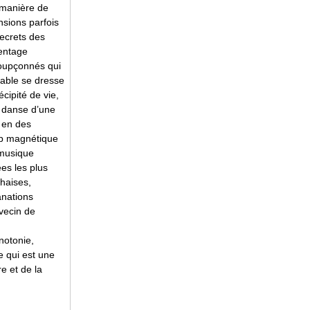
 manière de
nsions parfois
secrets des
pentage
soupçonnés qui
 table se dresse
cipité de vie,
e danse d’une
 en des
mp magnétique
e musique
es les plus
chaises,
nations
vecin de
notonie,
e qui est une
e et de la