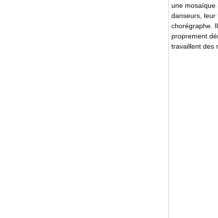
une mosaïque a
danseurs, leur 
chorégraphe. I
proprement déro
travaillent de