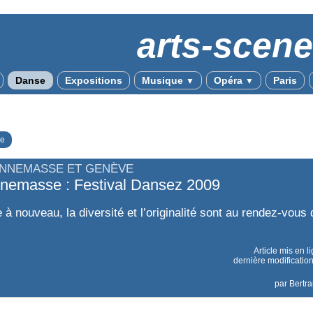
arts-scen
Danse
Expositions
Musique
Opéra
Paris
▼
▼
e
ANNEMASSE ET GENÈVE
nemasse : Festival Dansez 2009
à nouveau, la diversité et l’originalité sont au rendez-vous 
Article mis en l
dernière modificatio
par
Bertr