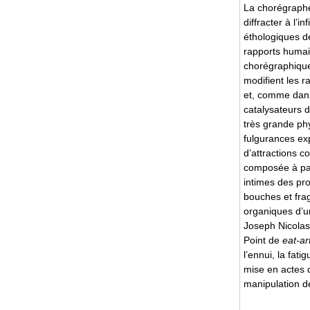
La chorégraphe
diffracter à l
éthologiques d
rapports humai
chorégraphique
modifient les r
et, comme dan
catalysateurs d
très grande ph
fulgurances ex
d’attractions c
composée à par
intimes des pro
bouches et fra
organiques d’u
Joseph Nicolas
Point de
eat-ar
l’ennui, la fat
mise en actes 
manipulation de