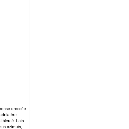
mmense dressée
adrilatère
l bleuté. Loin
tous azimuts,