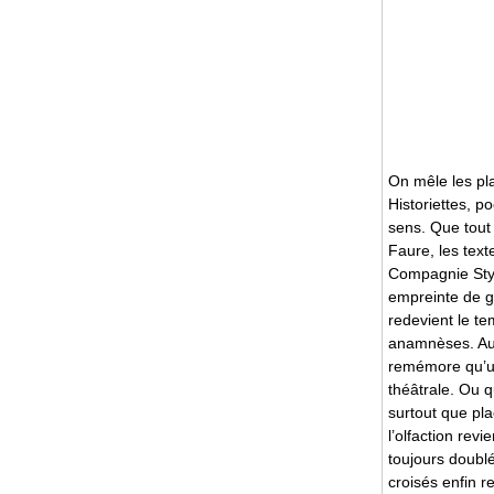
On mêle les pla
Historiettes, 
sens. Que tout 
Faure, les text
Compagnie Styx.
empreinte de gr
redevient le te
anamnèses. Au s
remémore qu’un
théâtrale. Ou q
surtout que pla
l’olfaction re
toujours doublé
croisés enfin r