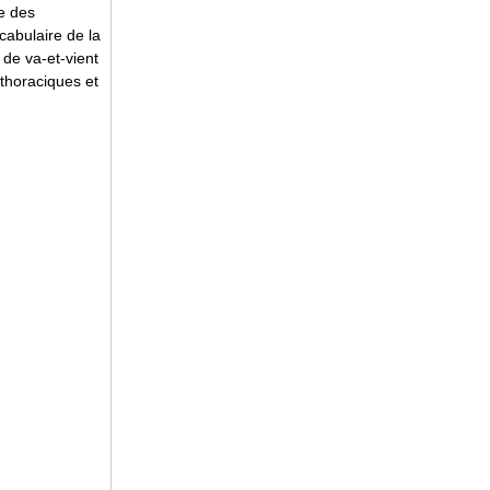
e des
ocabulaire de la
de va-et-vient
 thoraciques et