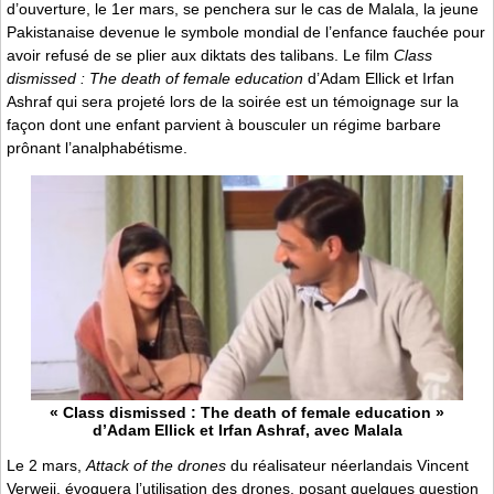
d’ouverture, le 1er mars, se penchera sur le cas de Malala, la jeune
Pakistanaise devenue le symbole mondial de l’enfance fauchée pour
avoir refusé de se plier aux diktats des talibans. Le film
Class
dismissed : The death of female education
d’Adam Ellick et Irfan
Ashraf qui sera projeté lors de la soirée est un témoignage sur la
façon dont une enfant parvient à bousculer un régime barbare
prônant l’analphabétisme.
« Class dismissed : The death of female education »
d’Adam Ellick et Irfan Ashraf, avec Malala
Le 2 mars,
Attack of the drones
du réalisateur néerlandais Vincent
Verweij, évoquera l’utilisation des drones, posant quelques question