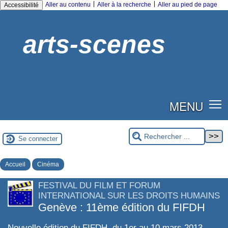
|
|
Aller au contenu
Aller à la recherche
Aller au pied de page
Accessibilité
arts-scenes
MENU
Se connecter
Accueil
Cinéma
FESTIVAL DU FILM ET FORUM
INTERNATIONAL SUR LES DROITS HUMAINS
Genève : 11ème édition du FIFDH
Nouvelle édition du FIFDH, du 1er au 10 mars 2013.