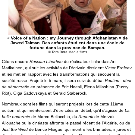
« Voice of a Nation : my Journey through Afghanistan » de
Jawed Taiman. Des enfants étudient dans une école de
fortune dans la province de Bamyan.
© Tora Bora Media films
Citons encore
Russian Libertine
du réalisateur finlandais Ari
Matikainen, qui suit les activités de l’écrivain dissident Victor Erofeev
et les met en rapport avec les transformations qui secouent la
société russe. Projeté le 5 mars, il sera suivi du débat
Poutine : déni
de démocratie
en présence de Eric Hoesli, Elena Milashina (Pussy
Riot), Olga Sadovskaya et Gerald Staberock.
Nombreux sont les films qui seront projetés lors de cette 11ème
édition, et qui mériteraient d’être cités en détail, qu’il s’agisse de
La
belle endormie
de Marco Bellocchio, du
Repenti
de Merzak
Allouache ou le cinéaste affronte le passé récent de l’Algérie, ou de
Just the Wind
de Bence Fliegauf qui montre les brimades, injures et