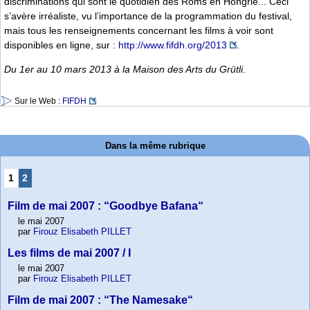
discriminations qui sont le quotidien des Roms en Hongrie... Ceci
s’avère irréaliste, vu l’importance de la programmation du festival,
mais tous les renseignements concernant les films à voir sont
disponibles en ligne, sur :
http://www.fifdh.org/2013
.
Du 1er au 10 mars 2013 à la Maison des Arts du Grütli.
Sur le Web :
FIFDH
Dans la même rubrique
1
2
Film de mai 2007 : “Goodbye Bafana“
le mai 2007
par
Firouz Elisabeth PILLET
Les films de mai 2007 / I
le mai 2007
par
Firouz Elisabeth PILLET
Film de mai 2007 : “The Namesake“