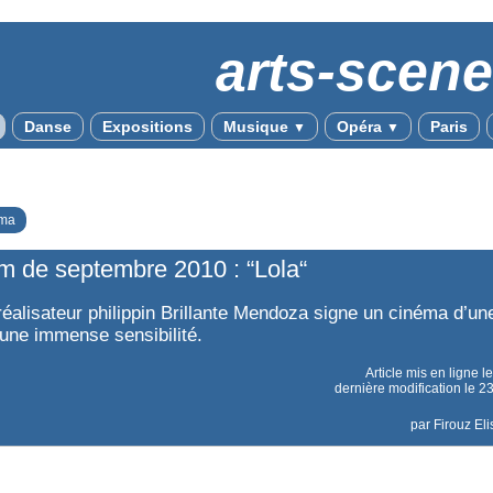
arts-scen
Danse
Expositions
Musique
Opéra
Paris
▼
▼
ma
lm de septembre 2010 : “Lola“
réalisateur philippin Brillante Mendoza signe un cinéma d’u
’une immense sensibilité.
Article mis en ligne l
dernière modification le 
par
Firouz El