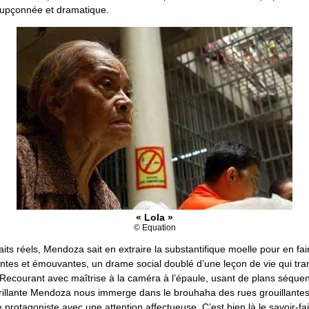
oupçonnée et dramatique.
« Lola »
© Equation
faits réels, Mendoza sait en extraire la substantifique moelle pour en fa
ntes et émouvantes, un drame social doublé d’une leçon de vie qui tran
Recourant avec maîtrise à la caméra à l’épaule, usant de plans séque
rillante Mendoza nous immerge dans le brouhaha des rues grouillantes
e protagoniste avec une attention affectueuse. C’est bien là le savoir-