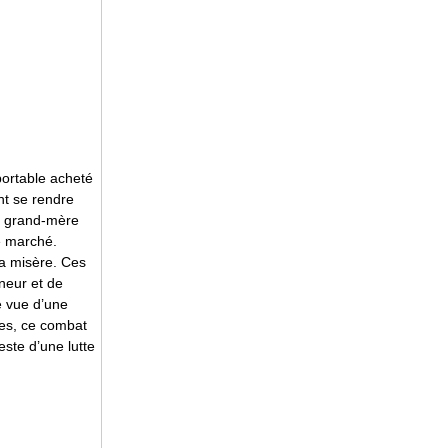
 portable acheté
nt se rendre
la grand-mère
le marché.
la misère. Ces
neur et de
e vue d’une
res, ce combat
este d’une lutte