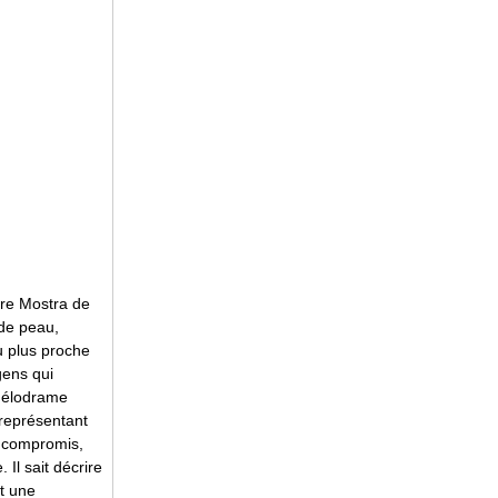
ière Mostra de
 de peau,
u plus proche
gens qui
 mélodrame
 représentant
s compromis,
Il sait décrire
nt une