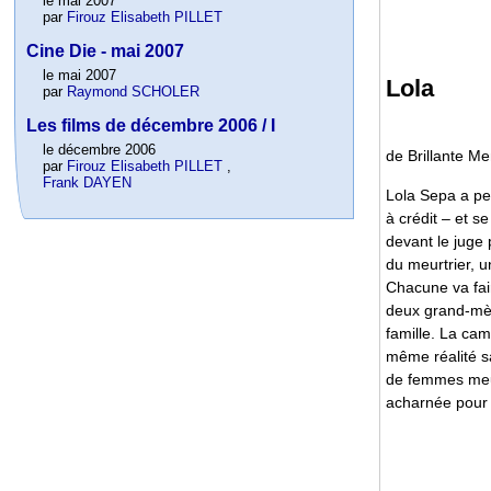
le mai 2007
par
Firouz Elisabeth PILLET
Cine Die - mai 2007
le mai 2007
Lola
par
Raymond SCHOLER
Les films de décembre 2006 / I
le décembre 2006
de Brillante Me
par
Firouz Elisabeth PILLET
,
Frank DAYEN
Lola Sepa a per
à crédit – et 
devant le juge 
du meurtrier, u
Chacune va fair
deux grand-mèr
famille. La ca
même réalité s
de femmes meurt
acharnée pour 