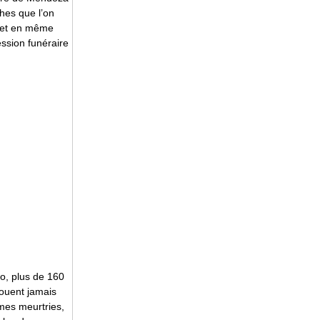
hes que l’on
é et en même
ssion funéraire
o, plus de 160
jouent jamais
mes meurtries,