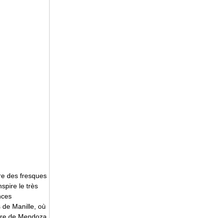
ire des fresques
spire le très
nces
 de Manille, où
faire de Mendoza