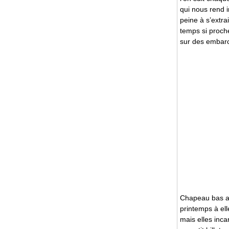
qui nous rend 
peine à s’extra
temps si proche
sur des embarca
Chapeau bas au
printemps à ell
mais elles inc