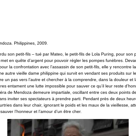
ndoza. Philippines, 2009.
du son petit-fils – tué par Mateo, le petit-fils de Lola Puring, pour son
se met en quête d’argent pour pouvoir régler les pompes funèbres. Deva
pour la confrontation avec l’assassin de son petit-fils, elle y rencontre 
ne autre vieille dame philippine qui survit en vendant ses produits sur 
e un pas vers l’autre et chercher à la comprendre, dans la douleur et 
es entament une lutte impossible pour sauver ce qu’il leur reste d’hon
méra de Mendoza demeure impartiale, oscillant entre ces deux points d
ans inviter ses spectateurs à prendre parti. Pendant près de deux heu
ries dans leur chair, ignorant le poids et les maux de la vieillesse, att
sauver l’honneur et l’amour d’un être cher.