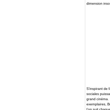
dimension ins
S’inspirant de 
sociales puissa
grand cinéma. 
exemplaires, B
l’on suit chaqu