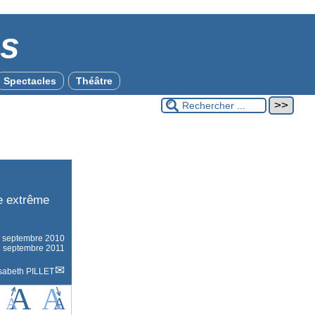
es
Spectacles
Théâtre
ne extrême
e
septembre 2010
23 septembre 2011
isabeth PILLET