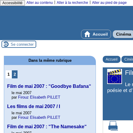
|
|
Aller au contenu
Aller à la recherche
Aller au pied de page
Accessibilité
Accueil
Cinéma
Se connecter
Accueil
Ciné
Dans la même rubrique
Fi
1
2
Le 
Film de mai 2007 : “Goodbye Bafana“
poésie et d
le mai 2007
par
Firouz Elisabeth PILLET
Les films de mai 2007 / I
le mai 2007
par
Firouz Elisabeth PILLET
Film de mai 2007 : “The Namesake“