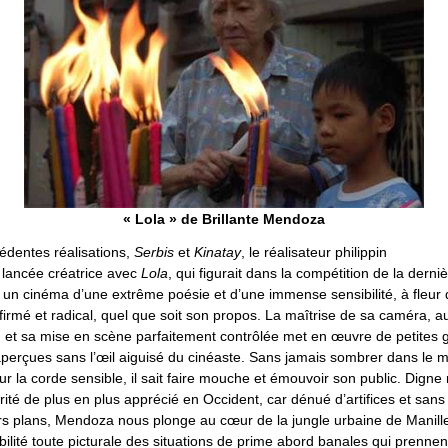
« Lola » de Brillante Mendoza
édentes réalisations,
Serbis
et
Kinatay
, le réalisateur philippin
a lancée créatrice avec
Lola
, qui figurait dans la compétition de la dern
e un cinéma d’une extrême poésie et d’une immense sensibilité, à fleur
ffirmé et radical, quel que soit son propos. La maîtrise de sa caméra, a
, et sa mise en scène parfaitement contrôlée met en œuvre de petites 
aperçues sans l’œil aiguisé du cinéaste. Sans jamais sombrer dans le
 sur la corde sensible, il sait faire mouche et émouvoir son public. Digne
ité de plus en plus apprécié en Occident, car dénué d’artifices et san
s plans, Mendoza nous plonge au cœur de la jungle urbaine de Manille. 
ilité toute picturale des situations de prime abord banales qui prenne