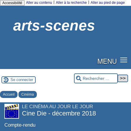
|
|
Aller au contenu
Aller à la recherche
Aller au pied de page
Accessibilité
arts-scenes
MENU
Se connecter
Accueil
Cinéma
LE CINÉMA AU JOUR LE JOUR
Cine Die - décembre 2018
Compte-rendu