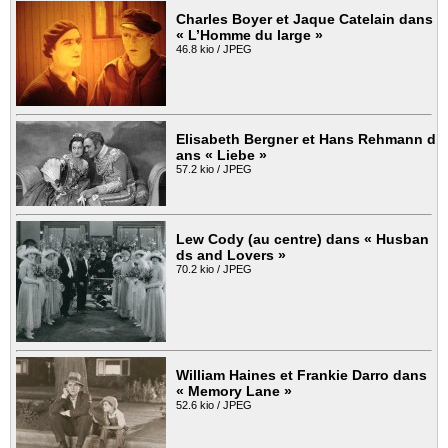
Charles Boyer et Jaque Catelain dans
« L’Homme du large »
46.8 kio / JPEG
Elisabeth Bergner et Hans Rehmann d
ans « Liebe »
57.2 kio / JPEG
Lew Cody (au centre) dans « Husban
ds and Lovers »
70.2 kio / JPEG
William Haines et Frankie Darro dans
« Memory Lane »
52.6 kio / JPEG