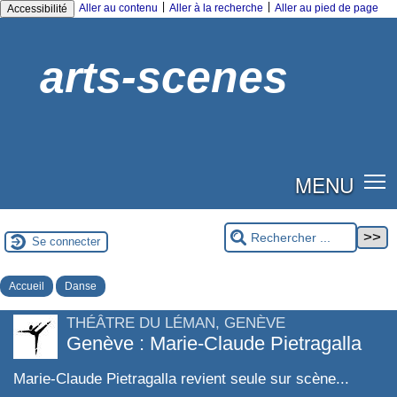
|
|
Aller au contenu
Aller à la recherche
Aller au pied de page
Accessibilité
arts-scenes
MENU
Se connecter
Accueil
Danse
THÉÂTRE DU LÉMAN, GENÈVE
Genève : Marie-Claude Pietragalla
Marie-Claude Pietragalla revient seule sur scène...