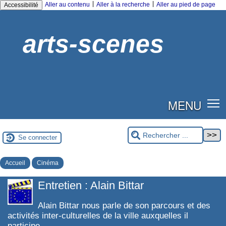
|
|
Aller au contenu
Aller à la recherche
Aller au pied de page
Accessibilité
arts-scenes
MENU
Se connecter
Accueil
Cinéma
Entretien : Alain Bittar
Alain Bittar nous parle de son parcours et des
activités inter-culturelles de la ville auxquelles il
participe.