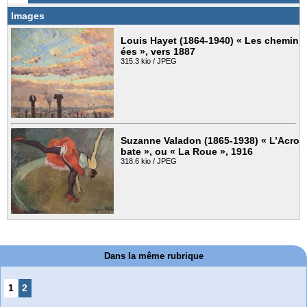
Images
Louis Hayet (1864-1940) « Les chemin
ées », vers 1887
315.3 kio / JPEG
Suzanne Valadon (1865-1938) « L’Acro
bate », ou « La Roue », 1916
318.6 kio / JPEG
Dans la même rubrique
1
2