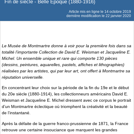
Fin de siècle - Belle Époque (1880-1916)
Article mis en ligne le
14 octobre 2019
dernière modification le 22 janvier 2020
Le Musée de Montmartre donne à voir pour la première fois dans sa
totalité l’importante Collection de David E. Weisman et Jacqueline E.
Michel. Un ensemble unique et rare qui comporte 130 pièces
(dessins, peintures, aquarelles, pastels, affiches et lithographies)
réalisées par les artistes, qui par leur art, ont offert à Montmartre sa
réputation universelle.
En concentrant leur choix sur la période de la fin du 19e et le début
du 20e siècle (1880-1914), les collectionneurs américains David E.
Weisman et Jacqueline E. Michel dressent avec ce corpus le portrait
d’un Montmartre éclectique où triomphent la créativité et la beauté
de l’instantané.
Après la défaite de la guerre franco-prussienne de 1871, la France
retrouve une certaine insouciance que marquent les grandes