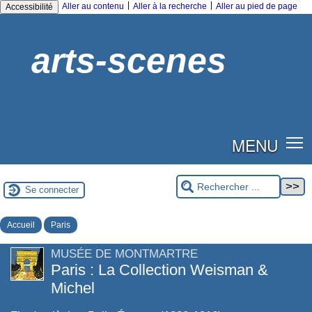
|
|
Aller au contenu
Aller à la recherche
Aller au pied de page
Accessibilité
arts-scenes
MENU
Se connecter
Accueil
Paris
MUSÉE DE MONTMARTRE
Paris : La Collection Weisman &
Michel