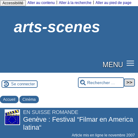
|
|
Aller au contenu
Aller à la recherche
Aller au pied de page
Accessibilité
arts-scenes
MENU
Se connecter
Accueil
Cinéma
EN SUISSE ROMANDE
Genève : Festival “Filmar en America
latina“
Article mis en ligne le
novembre 2007