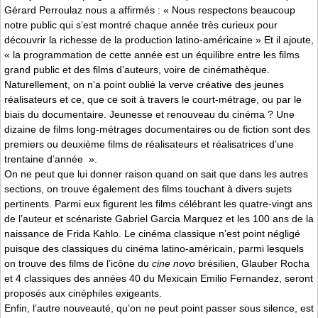
Gérard Perroulaz nous a affirmés : « Nous respectons beaucoup
notre public qui s’est montré chaque année très curieux pour
découvrir la richesse de la production latino-américaine » Et il ajoute,
« la programmation de cette année est un équilibre entre les films
grand public et des films d’auteurs, voire de cinémathèque.
Naturellement, on n’a point oublié la verve créative des jeunes
réalisateurs et ce, que ce soit à travers le court-métrage, ou par le
biais du documentaire. Jeunesse et renouveau du cinéma ? Une
dizaine de films long-métrages documentaires ou de fiction sont des
premiers ou deuxième films de réalisateurs et réalisatrices d’une
trentaine d’année ».
On ne peut que lui donner raison quand on sait que dans les autres
sections, on trouve également des films touchant à divers sujets
pertinents. Parmi eux figurent les films célébrant les quatre-vingt ans
de l’auteur et scénariste Gabriel Garcia Marquez et les 100 ans de la
naissance de Frida Kahlo. Le cinéma classique n’est point négligé
puisque des classiques du cinéma latino-américain, parmi lesquels
on trouve des films de l’icône du
cine novo
brésilien, Glauber Rocha
et 4 classiques des années 40 du Mexicain Emilio Fernandez, seront
proposés aux cinéphiles exigeants.
Enfin, l’autre nouveauté, qu’on ne peut point passer sous silence, est