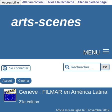
|
|
Aller au contenu
Aller à la recherche
Aller au pied de page
Accessibilité
arts-scenes
MENU
Se connecter
Accueil
Cinéma
Genève : FILMAR en América Latina
21e édition
Article mis en ligne le
5 novembre 2019