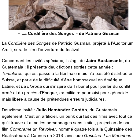
« La Cordillère des Songes » de Patricio Guzman
La Cordillère des Songes
de Patricio Guzman, projeté à l’Auditorium
Arditi, sera le film d’ouverture du festival.
Concernant les invités spéciaux, il s’agit de
Jairo Bustamante
, du
Guatemala ; il présente deux fictions sorties cette année :
Temblores
, qui est passé à la Berlinale mais n’a pas été distribué en
Suisse, et parle de la difficulté d’être homosexuel en Amérique
Latine, et
La Llorona
qui s’inspire du Tribunal pour parler du conflit
armé et du procès d’Enrique, ex-militaire poursuivi pour génocide
mais libéré à cause de prétendues erreurs judiciaires.
Deuxième invité :
Julio Hernàndez Cordòn
, du Guatemala
également. C’est un artificier, un punk qui fait des films avec tout ce
qu’il trouve et aime les personnages sans limite ; projection de son
film
Còmprame un Revolver
, nommé quatre fois à la Quinzaine des
Réalisateurs à Cannes en 2018, ainsi que
Gasolina, Las Marimbas