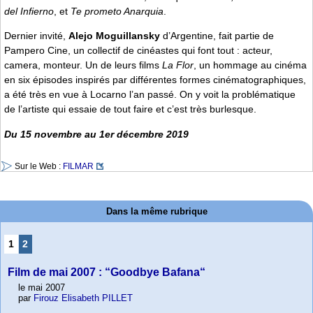
del Infierno
, et
Te prometo Anarquia
.
Dernier invité,
Alejo Moguillansky
d’Argentine, fait partie de
Pampero Cine, un collectif de cinéastes qui font tout : acteur,
camera, monteur. Un de leurs films
La Flor
, un hommage au cinéma
en six épisodes inspirés par différentes formes cinématographiques,
a été très en vue à Locarno l’an passé. On y voit la problématique
de l’artiste qui essaie de tout faire et c’est très burlesque.
Du 15 novembre au 1er décembre 2019
Sur le Web :
FILMAR
Dans la même rubrique
1
2
Film de mai 2007 : “Goodbye Bafana“
le mai 2007
par
Firouz Elisabeth PILLET