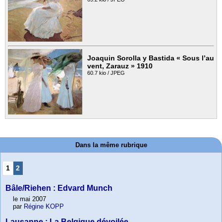
Joaquin Sorolla y Bastida « Sous l’au
vent, Zarauz » 1910
60.7 kio / JPEG
Dans la même rubrique
1
2
Bâle/Riehen : Edvard Munch
le mai 2007
par
Régine KOPP
Lausanne : La Belgique dévoilée