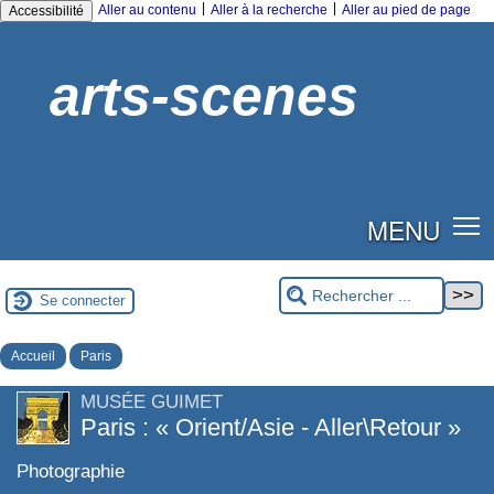
|
|
Aller au contenu
Aller à la recherche
Aller au pied de page
Accessibilité
arts-scenes
MENU
Se connecter
Accueil
Paris
MUSÉE GUIMET
Paris : « Orient/Asie - Aller\Retour »
Photographie