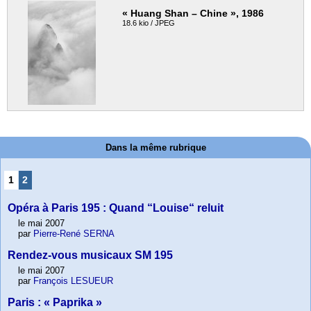
« Huang Shan – Chine », 1986
18.6 kio / JPEG
Dans la même rubrique
1
2
Opéra à Paris 195 : Quand “Louise“ reluit
le mai 2007
par
Pierre-René SERNA
Rendez-vous musicaux SM 195
le mai 2007
par
François LESUEUR
Paris : « Paprika »