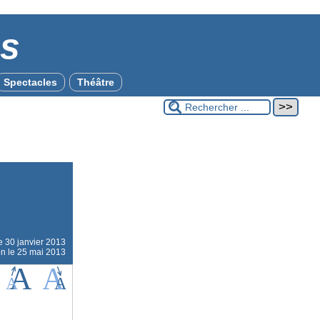
es
Spectacles
Théâtre
le
30 janvier 2013
on le 25 mai 2013