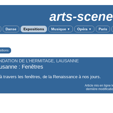
arts-scen
Danse
Expositions
Musique
Opéra
Paris
▼
▼
itions
NDATION DE L’HERMITAGE, LAUSANNE
usanne : Fenêtres
à travers les fenêtres, de la Renaissance à nos jours.
Article mis en ligne 
dernière modificati