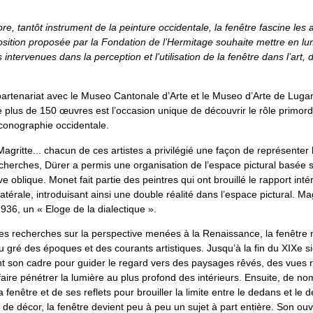
e, tantôt instrument de la peinture occidentale, la fenêtre fascine les a
osition proposée par la Fondation de l’Hermitage souhaite mettre en lu
 intervenues dans la perception et l’utilisation de la fenêtre dans l’art, 
artenariat avec le Museo Cantonale d’Arte et le Museo d’Arte de Lugan
 plus de 150 œuvres est l’occasion unique de découvrir le rôle primordi
iconographie occidentale.
Magritte... chacun de ces artistes a privilégié une façon de représenter 
cherches, Dürer a permis une organisation de l’espace pictural basée s
e oblique. Monet fait partie des peintres qui ont brouillé le rapport inté
latérale, introduisant ainsi une double réalité dans l’espace pictural. Ma
 1936, un « Eloge de la dialectique ».
es recherches sur la perspective menées à la Renaissance, la fenêtre n
u gré des époques et des courants artistiques. Jusqu’à la fin du XIXe si
ent son cadre pour guider le regard vers des paysages rêvés, des vues r
 faire pénétrer la lumière au plus profond des intérieurs. Ensuite, de no
a fenêtre et de ses reflets pour brouiller la limite entre le dedans et le 
de décor, la fenêtre devient peu à peu un sujet à part entière. Son ouv