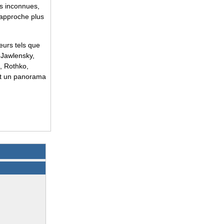
es inconnues,
e approche plus
eurs tels que
 Jawlensky,
s, Rothko,
ent un panorama