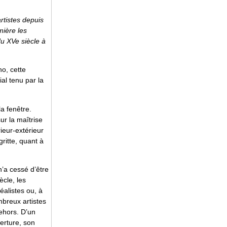
rtistes depuis
mière les
du XVe siècle à
o, cette
al tenu par la
la fenêtre.
ur la maîtrise
rieur-extérieur
gritte, quant à
’a cessé d’être
ècle, les
éalistes ou, à
mbreux artistes
dehors. D’un
erture, son