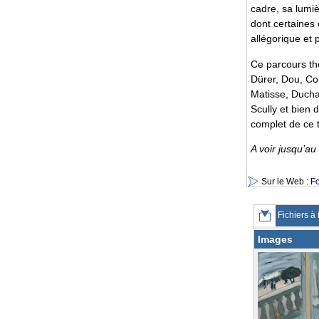
cadre, sa lumiè
dont certaines 
allégorique et 
Ce parcours thé
Dürer, Dou, Co
Matisse, Ducham
Scully et bien
complet de ce t
A voir jusqu’a
Sur le Web :
Fo
Fichiers à 
Images