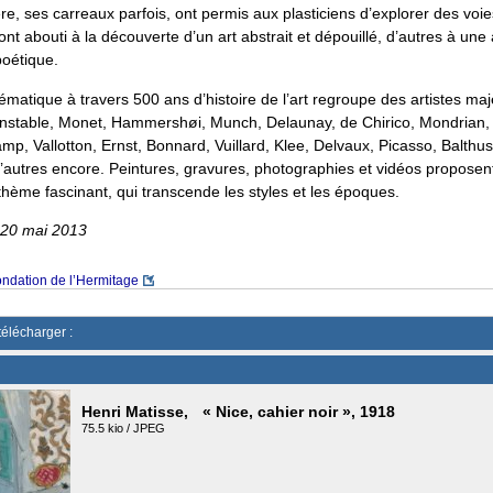
re, ses carreaux parfois, ont permis aux plasticiens d’explorer des voi
ont abouti à la découverte d’un art abstrait et dépouillé, d’autres à un
poétique.
matique à travers 500 ans d’histoire de l’art regroupe des artistes maj
nstable, Monet, Hammershøi, Munch, Delaunay, de Chirico, Mondrian,
p, Vallotton, Ernst, Bonnard, Vuillard, Klee, Delvaux, Picasso, Balthu
 d’autres encore. Peintures, gravures, photographies et vidéos propos
hème fascinant, qui transcende les styles et les époques.
u 20 mai 2013
ndation de l’Hermitage
télécharger :
Henri Matisse, « Nice, cahier noir », 1918
75.5 kio / JPEG