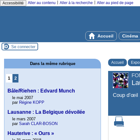
|
|
Aller au contenu
Aller à la recherche
Aller au pied de page
Accessibilité
Accueil
Cinéma
Se connecter
Accueil
Expos
Dans la même rubrique
FO
1
2
La
Bâle/Riehen : Edvard Munch
Coup d’œil 
le mai 2007
par
Régine KOPP
Lausanne : La Belgique dévoilée
le mars 2007
par
Sarah CLAR-BOSON
Hauterive : « Ours »