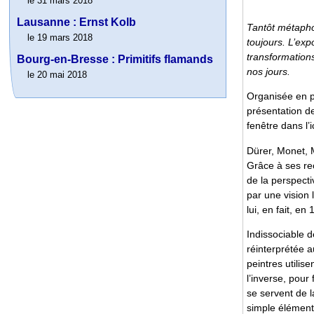
le 31 mars 2018
Lausanne : Ernst Kolb
Tantôt métaphor
le 19 mars 2018
toujours. L’exp
transformations
Bourg-en-Bresse : Primitifs flamands
nos jours.
le 20 mai 2018
Organisée en p
présentation de
fenêtre dans l’
Dürer, Monet, 
Grâce à ses re
de la perspectiv
par une vision 
lui, en fait, en
Indissociable d
réinterprétée a
peintres utilis
l’inverse, pour
se servent de l
simple élément 