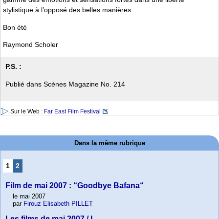
stylistique à l’opposé des belles manières.
Bon été
Raymond Scholer
P.S. :
Publié dans Scènes Magazine No. 214
Sur le Web :
Far East Film Festival
Dans la même rubrique
1
2
Film de mai 2007 : “Goodbye Bafana“
le mai 2007
par
Firouz Elisabeth PILLET
Les films de mai 2007 / I