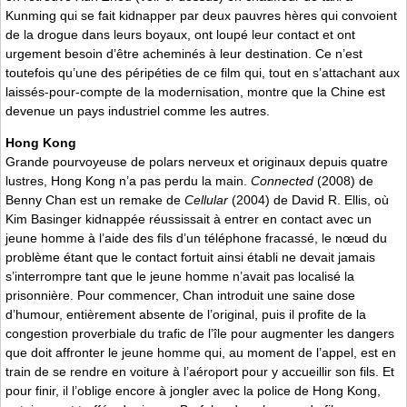
Kunming qui se fait kidnapper par deux pauvres hères qui convoient
de la drogue dans leurs boyaux, ont loupé leur contact et ont
urgement besoin d’être acheminés à leur destination. Ce n’est
toutefois qu’une des péripéties de ce film qui, tout en s’attachant aux
laissés-pour-compte de la modernisation, montre que la Chine est
devenue un pays industriel comme les autres.
Hong Kong
Grande pourvoyeuse de polars nerveux et originaux depuis quatre
lustres, Hong Kong n’a pas perdu la main.
Connected
(2008) de
Benny Chan est un remake de
Cellular
(2004) de David R. Ellis, où
Kim Basinger kidnappée réussissait à entrer en contact avec un
jeune homme à l’aide des fils d’un téléphone fracassé, le nœud du
problème étant que le contact fortuit ainsi établi ne devait jamais
s’interrompre tant que le jeune homme n’avait pas localisé la
prisonnière. Pour commencer, Chan introduit une saine dose
d’humour, entièrement absente de l’original, puis il profite de la
congestion proverbiale du trafic de l’île pour augmenter les dangers
que doit affronter le jeune homme qui, au moment de l’appel, est en
train de se rendre en voiture à l’aéroport pour y accueillir son fils. Et
pour finir, il l’oblige encore à jongler avec la police de Hong Kong,