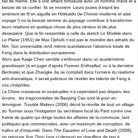
fait de même. Elle a une affaire tortueuse avec un homme marié et a
besoin de se confier. Ils se revoient. Leurs joutes d’esprit les
amènent de fil en aiguille en Hokkaido (le Chinois moderne et aisé
voyage !) où la beauté sereine du paysage contribue à transformer
leurs relations en quelque chose de plus sérieux et de plus
désespéré. Que la fin ressemble à celle du sketch
Le Modèle dans
Le Plaisir
(1951) de Max Ophüls n’est pas le moindre des attraits du
film. Son universalité rend même scandaleuse l’absence totale de
Feng dans la distribution européenne.
Alors que Kaige Chen semble s’enfoncer dans un académisme
grandissant (à en juger d’après
Forever Enthralled
, vu à la dernière
Berlinale) et que Zhangke Jia se complaît dans l’ornière du réalisme
anti-dramatique, il serait judicieux de révéler les talents de Feng à
nos cinéphiles.
La Chine crasseuse et surpeuplée n’a cependant pas disparu des
écrans : les tragicomédies de Baoping Cao sont là pour en
témoigner.
Trouble Makers
(2006) décrit la révolte de tout un village
du Yunnan sous l’instigation du secrétaire local du Parti contre une
fratrie de quatre qui dirige toutes les affaires de la commune, tant
politiques que commerciales, avec un maximum de corruption, de
trafics et d’impunité. Dans
The Equation of Love and Death
(2008),
on retrouve Xun Zhou (voir ci-dessus) en chauffeur de taxi à