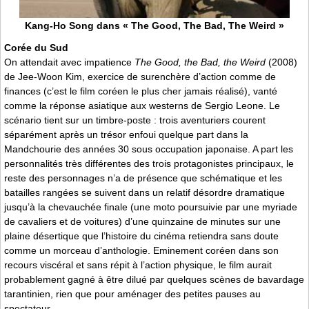
Kang-Ho Song dans « The Good, The Bad, The Weird »
Corée du Sud
On attendait avec impatience
The Good, the Bad, the Weird
(2008)
de Jee-Woon Kim, exercice de surenchère d’action comme de
finances (c’est le film coréen le plus cher jamais réalisé), vanté
comme la réponse asiatique aux westerns de Sergio Leone. Le
scénario tient sur un timbre-poste : trois aventuriers courent
séparément après un trésor enfoui quelque part dans la
Mandchourie des années 30 sous occupation japonaise. A part les
personnalités très différentes des trois protagonistes principaux, le
reste des personnages n’a de présence que schématique et les
batailles rangées se suivent dans un relatif désordre dramatique
jusqu’à la chevauchée finale (une moto poursuivie par une myriade
de cavaliers et de voitures) d’une quinzaine de minutes sur une
plaine désertique que l’histoire du cinéma retiendra sans doute
comme un morceau d’anthologie. Eminement coréen dans son
recours viscéral et sans répit à l’action physique, le film aurait
probablement gagné à être dilué par quelques scènes de bavardage
tarantinien, rien que pour aménager des petites pauses au
spectateur.