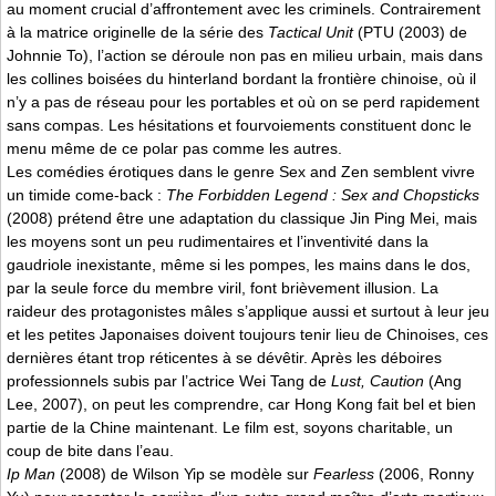
au moment crucial d’affrontement avec les criminels. Contrairement
à la matrice originelle de la série des
Tactical Unit
(PTU (2003) de
Johnnie To), l’action se déroule non pas en milieu urbain, mais dans
les collines boisées du hinterland bordant la frontière chinoise, où il
n’y a pas de réseau pour les portables et où on se perd rapidement
sans compas. Les hésitations et fourvoiements constituent donc le
menu même de ce polar pas comme les autres.
Les comédies érotiques dans le genre Sex and Zen semblent vivre
un timide come-back :
The Forbidden Legend : Sex and Chopsticks
(2008) prétend être une adaptation du classique Jin Ping Mei, mais
les moyens sont un peu rudimentaires et l’inventivité dans la
gaudriole inexistante, même si les pompes, les mains dans le dos,
par la seule force du membre viril, font brièvement illusion. La
raideur des protagonistes mâles s’applique aussi et surtout à leur jeu
et les petites Japonaises doivent toujours tenir lieu de Chinoises, ces
dernières étant trop réticentes à se dévêtir. Après les déboires
professionnels subis par l’actrice Wei Tang de
Lust, Caution
(Ang
Lee, 2007), on peut les comprendre, car Hong Kong fait bel et bien
partie de la Chine maintenant. Le film est, soyons charitable, un
coup de bite dans l’eau.
Ip Man
(2008) de Wilson Yip se modèle sur
Fearless
(2006, Ronny