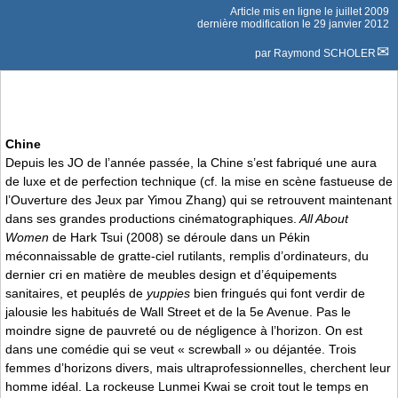
Article mis en ligne le
juillet 2009
dernière modification le 29 janvier 2012
par
Raymond SCHOLER
Chine
Depuis les JO de l’année passée, la Chine s’est fabriqué une aura
de luxe et de perfection technique (cf. la mise en scène fastueuse de
l’Ouverture des Jeux par Yimou Zhang) qui se retrouvent maintenant
dans ses grandes productions cinématographiques.
All About
Women
de Hark Tsui (2008) se déroule dans un Pékin
méconnaissable de gratte-ciel rutilants, remplis d’ordinateurs, du
dernier cri en matière de meubles design et d’équipements
sanitaires, et peuplés de
yuppies
bien fringués qui font verdir de
jalousie les habitués de Wall Street et de la 5e Avenue. Pas le
moindre signe de pauvreté ou de négligence à l’horizon. On est
dans une comédie qui se veut « screwball » ou déjantée. Trois
femmes d’horizons divers, mais ultraprofessionnelles, cherchent leur
homme idéal. La rockeuse Lunmei Kwai se croit tout le temps en