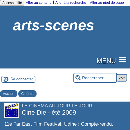
|
|
Aller au contenu
Aller à la recherche
Aller au pied de page
Accessibilité
arts-scenes
MENU
Se connecter
Accueil
Cinéma
LE CINÉMA AU JOUR LE JOUR
Cine Die - été 2009
11e Far East Film Festival, Udine : Compte-rendu.