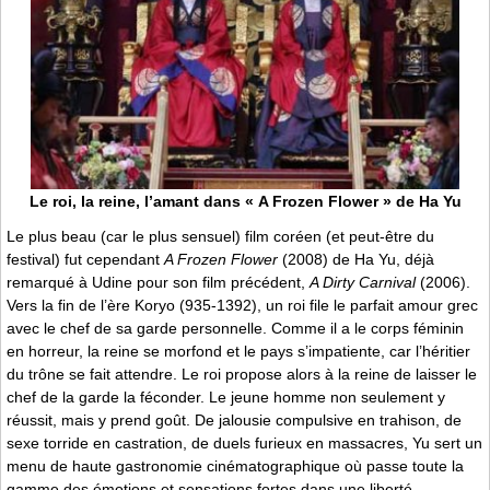
Le roi, la reine, l’amant dans « A Frozen Flower » de Ha Yu
Le plus beau (car le plus sensuel) film coréen (et peut-être du
festival) fut cependant
A Frozen Flower
(2008) de Ha Yu, déjà
remarqué à Udine pour son film précédent,
A Dirty Carnival
(2006).
Vers la fin de l’ère Koryo (935-1392), un roi file le parfait amour grec
avec le chef de sa garde personnelle. Comme il a le corps féminin
en horreur, la reine se morfond et le pays s’impatiente, car l’héritier
du trône se fait attendre. Le roi propose alors à la reine de laisser le
chef de la garde la féconder. Le jeune homme non seulement y
réussit, mais y prend goût. De jalousie compulsive en trahison, de
sexe torride en castration, de duels furieux en massacres, Yu sert un
menu de haute gastronomie cinématographique où passe toute la
gamme des émotions et sensations fortes dans une liberté