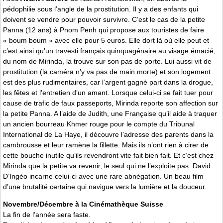
pédophilie sous l’angle de la prostitution. Il y a des enfants qui
doivent se vendre pour pouvoir survivre. C’est le cas de la petite
Panna (12 ans) à Pnom Penh qui propose aux touristes de faire
« boum boum » avec elle pour 5 euros. Elle dort là où elle peut et
c’est ainsi qu’un travesti français quinquagénaire au visage émacié,
du nom de Mirinda, la trouve sur son pas de porte. Lui aussi vit de
prostitution (la caméra n’y va pas de main morte) et son logement
est des plus rudimentaires, car l’argent gagné part dans la drogue,
les fêtes et l’entretien d’un amant. Lorsque celui-ci se fait tuer pour
cause de trafic de faux passeports, Mirinda reporte son affection sur
la petite Panna. A l’aide de Judith, une Française qu’il aide à traquer
un ancien bourreau Khmer rouge pour le compte du Tribunal
International de La Haye, il découvre l’adresse des parents dans la
cambrousse et leur ramène la fillette. Mais ils n’ont rien à cirer de
cette bouche inutile qu’ils revendront vite fait bien fait. Et c’est chez
Mirinda que la petite va revenir, le seul qui ne l’exploite pas. David
D’Ingéo incarne celui-ci avec une rare abnégation. Un beau film
d’une brutalité certaine qui navigue vers la lumière et la douceur.
Novembre/Décembre à la Cinémathèque Suisse
La fin de l’année sera faste.