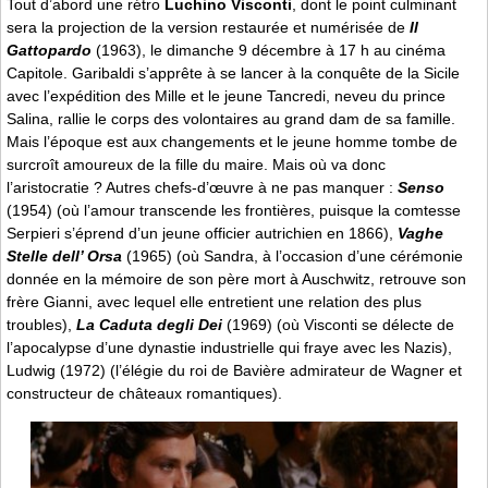
Tout d’abord une rétro
Luchino Visconti
, dont le point culminant
sera la projection de la version restaurée et numérisée de
Il
Gattopardo
(1963), le dimanche 9 décembre à 17 h au cinéma
Capitole. Garibaldi s’apprête à se lancer à la conquête de la Sicile
avec l’expédition des Mille et le jeune Tancredi, neveu du prince
Salina, rallie le corps des volontaires au grand dam de sa famille.
Mais l’époque est aux changements et le jeune homme tombe de
surcroît amoureux de la fille du maire. Mais où va donc
l’aristocratie ? Autres chefs-d’œuvre à ne pas manquer :
Senso
(1954) (où l’amour transcende les frontières, puisque la comtesse
Serpieri s’éprend d’un jeune officier autrichien en 1866),
Vaghe
Stelle dell’ Orsa
(1965) (où Sandra, à l’occasion d’une cérémonie
donnée en la mémoire de son père mort à Auschwitz, retrouve son
frère Gianni, avec lequel elle entretient une relation des plus
troubles),
La Caduta degli Dei
(1969) (où Visconti se délecte de
l’apocalypse d’une dynastie industrielle qui fraye avec les Nazis),
Ludwig (1972) (l’élégie du roi de Bavière admirateur de Wagner et
constructeur de châteaux romantiques).