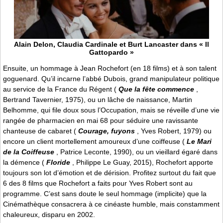
Alain Delon, Claudia Cardinale et Burt Lancaster dans « Il
Gattopardo »
Ensuite, un hommage à Jean Rochefort (en 18 films) et à son talent
goguenard. Qu’il incarne l’abbé Dubois, grand manipulateur politique
au service de la France du Régent (
Que la fête commence
,
Bertrand Tavernier, 1975), ou un lâche de naissance, Martin
Belhomme, qui file doux sous l’Occupation, mais se réveille d’une vie
rangée de pharmacien en mai 68 pour séduire une ravissante
chanteuse de cabaret (
Courage, fuyons
, Yves Robert, 1979) ou
encore un client mortellement amoureux d’une coiffeuse (
Le Mari
de la Coiffeuse
, Patrice Leconte, 1990), ou un vieillard égaré dans
la démence (
Floride
, Philippe Le Guay, 2015), Rochefort apporte
toujours son lot d’émotion et de dérision. Profitez surtout du fait que
6 des 8 films que Rochefort a faits pour Yves Robert sont au
programme. C’est sans doute le seul hommage (implicite) que la
Cinémathèque consacrera à ce cinéaste humble, mais constamment
chaleureux, disparu en 2002.