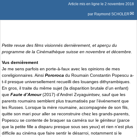
Article mis en ligne le
2 novembre 2018
par
Raymond SCHOLER
Petite revue des films visionnés dernièrement, et aperçu du
programme de la Cinémathèque suisse en novembre et décembre.
Vus dernièrement
Je me sens parfois en porte-à-faux avec les opinions de mes
coreligionnaires. Ainsi
Pororoca
du Roumain Constantin Popescu a-
t-il presque universellement recueilli des louanges dithyrambiques.
En gros, il traite du même sujet (la disparition brutale d’un enfant)
que
Faute d’Amour
(2017) d’Andreï Zvyaguintsev, sauf que les
parents roumains semblent plus traumatisés par l’événement que
les Russes. Lorsque la mère roumaine, accompagnée de son fils,
quitte son mari pour aller se reconstruire chez les grands-parents,
Popescu se contente de braquer sa caméra sur le géniteur (parce
que la petite fille a disparu presque sous ses yeux) et rien n’est plus
difficile au cinéma que faire sentir le désarroi, notamment si le