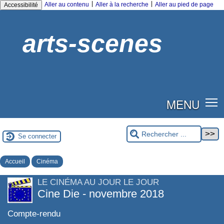
|
|
Aller au contenu
Aller à la recherche
Aller au pied de page
Accessibilité
arts-scenes
MENU
Se connecter
Accueil
Cinéma
LE CINÉMA AU JOUR LE JOUR
Cine Die - novembre 2018
Compte-rendu