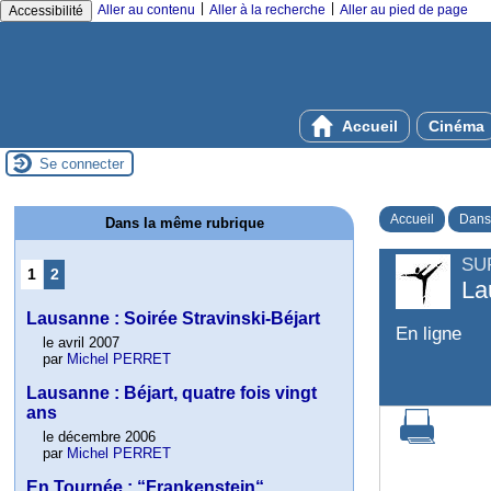
|
|
Aller au contenu
Aller à la recherche
Aller au pied de page
Accessibilité
Accueil
Cinéma
Se connecter
Accueil
Dans
Dans la même rubrique
SU
1
2
La
Lausanne : Soirée Stravinski-Béjart
En ligne
le avril 2007
par
Michel PERRET
Lausanne : Béjart, quatre fois vingt
ans
le décembre 2006
par
Michel PERRET
En Tournée : “Frankenstein“