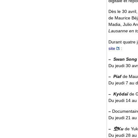
digitale et rép
Dès le 30 avril
de Maurice Béj
Madia, Julio A
Lausanne en t
Durant quatre j
site
:
–
Swan Song
Du jeudi 30 av
–
Piaf
de Maur
Du jeudi 7 au
–
Kyôdaï
de 
Du jeudi 14 a
–
Documentai
Du jeudi 21 a
–
空Ku
de Yuk
Du jeudi 28 a