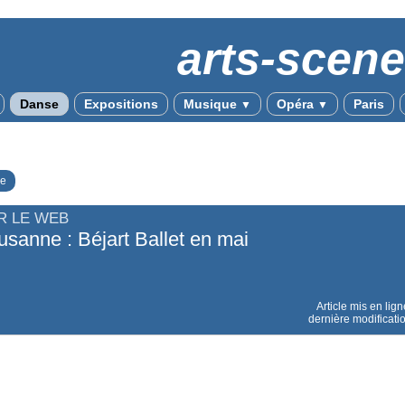
arts-scen
Danse
Expositions
Musique
Opéra
Paris
▼
▼
e
R LE WEB
usanne : Béjart Ballet en mai
Article mis en lig
dernière modificati