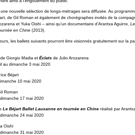
ondre ainsi à l’engouement du public.
, une nouvelle sélection de longs-métrages sera diffusée. Au programme
art, de Gil Roman et également de chorégraphes invités de la compagn
rozarena et Yuka Oishi – ainsi qu’un documentaire d’Arantxa Aguirre,
Le
ournée en Chine
(2013).
ours, les ballets suivants pourront être visionnés gratuitement sur la p
de Giorgio Madia et
Éclats
de Julio Arozarena
ril au dimanche 3 mai 2020
ice Béjart
 dimanche 10 mai 2020
Gil Roman
u dimanche 17 mai 2020
re
Le Béjart Ballet Lausanne en tournée en Chine
réalisé par Arantx
u dimanche 24 mai 2020
a Oishi
u dimanche 31 mai 2020