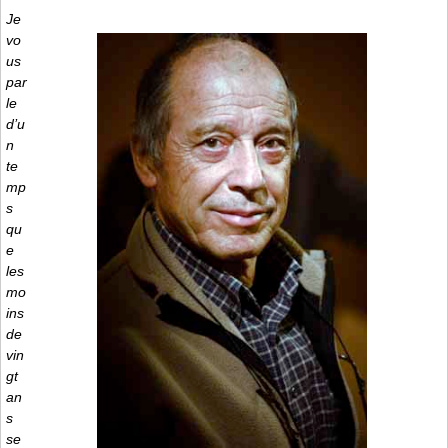
Je
vo
us
par
le
d’u
n
te
mp
s
qu
e
les
mo
ins
de
vin
gt
an
s
se