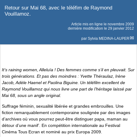
Retour sur Mai 68, avec le téléfim de Raymond
Vouillamoz.
Article mis en ligne le
novembre 2009
dernière modification le 29 janvier 2012
par
Sylvia MEDINA-LAUPER
It’s raining women, Alleluïa !
Des femmes comme s’il en pleuvait. Sur
trois générations. Et pas des moindres : Yvette Théraulaz, Irène
Jacob, Adèle Haenel et Paolina Biguine. Un téléfilm excellent de
Raymond Vouillamoz qui nous livre une part de l’héritage laissé par
Mai 68, sous un angle original.
Suffrage féminin, sexualité libérée et grandes embrouilles. Une
fiction remarquablement contemporaine soulignée par des images
d’archives où vous pourrez peut-être distinguer papa, maman au
détour d’une manif’. En compétition internationale au Festival
Cinéma Tous Ecran et nominé au prix Europa 2009.