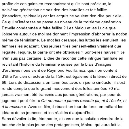
profite de ces gains en reconnaissant qu’ils sont précieux, la
troisième génération ne sait rien des batailles et fait faillite
(financière, spirituelle) car les acquis ne veulent rien dire pour elle.
Ce qui m’intéresse se passe au niveau de la troisième génération.
Est-elle condamnée à faire faillite ? Les Malou et les Lucie que
j’observe autour de moi me donnent l’impression d’abhorrer la notion
même de féminisme. Le mot les dérange, les luttes les ennuient, les
femmes les agacent. Ces jeunes filles pensent-elles vraiment que
l’égalité, l’équité, la parité ont été obtenues ? Sont-elles naïves ? Je
n’en suis pas certaine. L’idée de raconter cette intrigue familiale en
revisitant l’histoire du féminisme suisse par le biais d’images
d’archives nous vient de Raymond Vouillamoz, qui, non content
d’être l’ancien directeur de la TSR, est également le témoin direct de
68. Lors de discussions enflammées avec un jeune cinéaste, il s’est
rendu compte que le grand mouvement des folles années 70 n’a
jamais vraiment été transmis aux jeunes générations, par peur du
jugement peut-être «
On ne nous a jamais raconté ça, ni à l’école, ni
à la maison
». Avec ce film, il réussit un tour de force en mêlant les
idéaux de sa jeunesse et les réalités d’aujourd’hui.
Sans dévoiler la fin, étonnante, disons que la solution viendra de la
bouche de la plus jeune des protagonistes, Malou, qui aura fait la