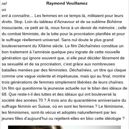
Raymond Vouillamoz
ref
us
ent à connaître…
Les femmes en ce temps-là, militaient pour leurs
droits. Stop. Loin du tableau d’Aznavour et de sa sublime
Bohème
insouciante, ce petit air-là, nous force à un devoir de mémoire ; celle
du combat féministe, de la lutte pour la procréation planifiée et pour
le suffrage réellement universel. Sans nul doute le plus grand
bouleversement du XXème siècle. Le film
Déchaînées
constitue un
bon traitement à l’amnésie quelque peu ingrate de cette nouvelle
génération qui ignore souvent que, si elle peut décider librement de
sa sexualité et de sa procréation, c’est grâce aux nombreuses
batailles menées par des féministes.
Déchaînées
, un titre qui claque
comme une vague violente et impétueuse, mais qui au final, montre
trois générations de femmes simplement libérées de leurs chaînes.
Un film qui questionne la jeunesse actuelle sur le bilan des idéaux de
68. Que reste-t-il des luttes et des idéaux qui ont bouleversé la
société des années 70 ? À trois ans du quarantième anniversaire du
suffrage féminin en Suisse, où en sont les femmes ? Le féminisme,
les féminismes, sont-ils vécus et adoptés naturellement par les
jeunes filles d’aujourd’hui ou rejettent-elles en bloc cette idéologie ?