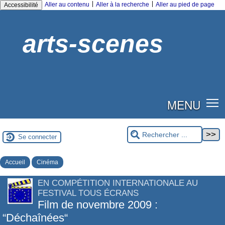
|
|
Aller au contenu
Aller à la recherche
Aller au pied de page
Accessibilité
arts-scenes
MENU
Se connecter
Accueil
Cinéma
EN COMPÉTITION INTERNATIONALE AU
FESTIVAL TOUS ÉCRANS
Film de novembre 2009 :
“Déchaînées“