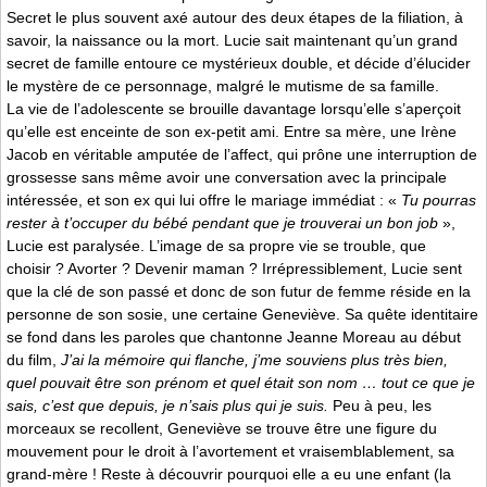
Secret le plus souvent axé autour des deux étapes de la filiation, à
savoir, la naissance ou la mort. Lucie sait maintenant qu’un grand
secret de famille entoure ce mystérieux double, et décide d’élucider
le mystère de ce personnage, malgré le mutisme de sa famille.
La vie de l’adolescente se brouille davantage lorsqu’elle s’aperçoit
qu’elle est enceinte de son ex-petit ami. Entre sa mère, une Irène
Jacob en véritable amputée de l’affect, qui prône une interruption de
grossesse sans même avoir une conversation avec la principale
intéressée, et son ex qui lui offre le mariage immédiat : «
Tu pourras
rester à t’occuper du bébé pendant que je trouverai un bon job
»,
Lucie est paralysée. L’image de sa propre vie se trouble, que
choisir ? Avorter ? Devenir maman ? Irrépressiblement, Lucie sent
que la clé de son passé et donc de son futur de femme réside en la
personne de son sosie, une certaine Geneviève. Sa quête identitaire
se fond dans les paroles que chantonne Jeanne Moreau au début
du film,
J’ai la mémoire qui flanche, j’me souviens plus très bien,
quel pouvait être son prénom et quel était son nom … tout ce que je
sais, c’est que depuis, je n’sais plus qui je suis.
Peu à peu, les
morceaux se recollent, Geneviève se trouve être une figure du
mouvement pour le droit à l’avortement et vraisemblablement, sa
grand-mère ! Reste à découvrir pourquoi elle a eu une enfant (la