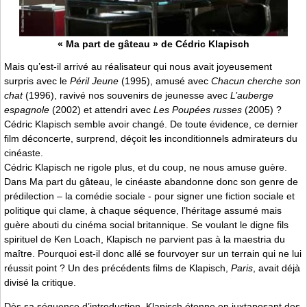
« Ma part de gâteau » de Cédric Klapisch
Mais qu’est-il arrivé au réalisateur qui nous avait joyeusement
surpris avec le
Péril Jeune
(1995), amusé avec
Chacun cherche son
chat
(1996), ravivé nos souvenirs de jeunesse avec
L’auberge
espagnole
(2002) et attendri avec
Les Poupées russes
(2005) ?
Cédric Klapisch semble avoir changé. De toute évidence, ce dernier
film déconcerte, surprend, déçoit les inconditionnels admirateurs du
cinéaste.
Cédric Klapisch ne rigole plus, et du coup, ne nous amuse guère.
Dans Ma part du gâteau, le cinéaste abandonne donc son genre de
prédilection – la comédie sociale - pour signer une fiction sociale et
politique qui clame, à chaque séquence, l’héritage assumé mais
guère abouti du cinéma social britannique. Se voulant le digne fils
spirituel de Ken Loach, Klapisch ne parvient pas à la maestria du
maître. Pourquoi est-il donc allé se fourvoyer sur un terrain qui ne lui
réussit point ? Un des précédents films de Klapisch,
Paris
, avait déjà
divisé la critique.
Dès sa séquence d’introduction, Klapisch étonne en juxtaposant des