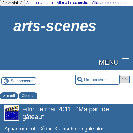
|
|
Aller au contenu
Aller à la recherche
Aller au pied de page
Accessibilité
arts-scenes
MENU
Se connecter
Accueil
Cinéma
Film de mai 2011 : “Ma part de
gâteau“
Apparemment, Cédric Klapisch ne rigole plus...