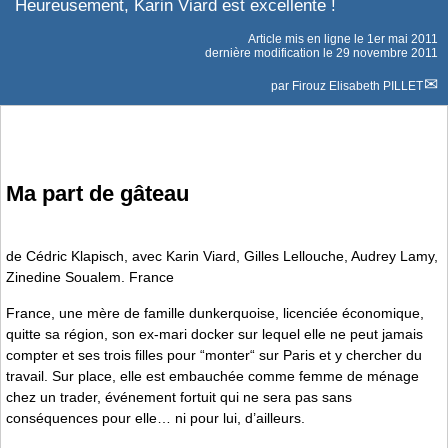
Heureusement, Karin Viard est excellente !
Article mis en ligne le
1er mai 2011
dernière modification le 29 novembre 2011
par
Firouz Elisabeth PILLET
Ma part de gâteau
de Cédric Klapisch, avec Karin Viard, Gilles Lellouche, Audrey Lamy,
Zinedine Soualem. France
France, une mère de famille dunkerquoise, licenciée économique,
quitte sa région, son ex-mari docker sur lequel elle ne peut jamais
compter et ses trois filles pour “monter“ sur Paris et y chercher du
travail. Sur place, elle est embauchée comme femme de ménage
chez un trader, événement fortuit qui ne sera pas sans
conséquences pour elle… ni pour lui, d’ailleurs.