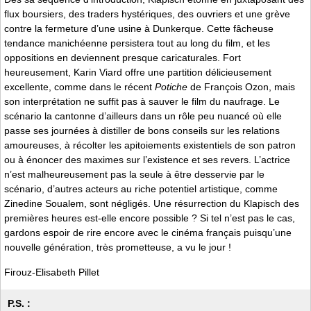
flux boursiers, des traders hystériques, des ouvriers et une grève
contre la fermeture d’une usine à Dunkerque. Cette fâcheuse
tendance manichéenne persistera tout au long du film, et les
oppositions en deviennent presque caricaturales. Fort
heureusement, Karin Viard offre une partition délicieusement
excellente, comme dans le récent
Potiche
de François Ozon, mais
son interprétation ne suffit pas à sauver le film du naufrage. Le
scénario la cantonne d’ailleurs dans un rôle peu nuancé où elle
passe ses journées à distiller de bons conseils sur les relations
amoureuses, à récolter les apitoiements existentiels de son patron
ou à énoncer des maximes sur l’existence et ses revers. L’actrice
n’est malheureusement pas la seule à être desservie par le
scénario, d’autres acteurs au riche potentiel artistique, comme
Zinedine Soualem, sont négligés. Une résurrection du Klapisch des
premières heures est-elle encore possible ? Si tel n’est pas le cas,
gardons espoir de rire encore avec le cinéma français puisqu’une
nouvelle génération, très prometteuse, a vu le jour !
Firouz-Elisabeth Pillet
P.S. :