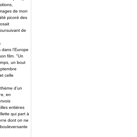
itions,
 images de mon
 été picoré des
osait
oursuivant de
s
a dans l’Europe
on film. "Un
emps, un bout
septembre
et celle
e thème d’un
re, en
onvois
lles entières
lette qui part à
erre dont on ne
 bouleversante