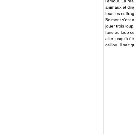
l’amour. La réa
animaux et diri
tous les suffra
Belmont s’est a
jouer trois lou
faire au loup c
aller jusqu’à ê
caillou. Il sai