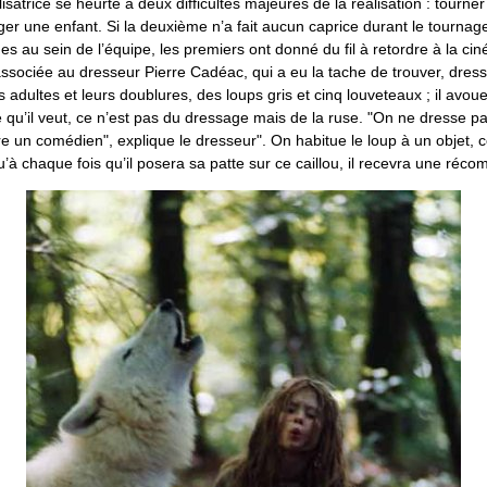
lisatrice se heurte à deux difficultés majeures de la réalisation : tourne
ger une enfant. Si la deuxième n’a fait aucun caprice durant le tournag
ges au sein de l’équipe, les premiers ont donné du fil à retordre à la ci
ssociée au dresseur Pierre Cadéac, qui a eu la tache de trouver, dresse
ps adultes et leurs doublures, des loups gris et cinq louveteaux ; il avou
e qu’il veut, ce n’est pas du dressage mais de la ruse. "On ne dresse p
tre un comédien", explique le dresseur". On habitue le loup à un objet
t qu’à chaque fois qu’il posera sa patte sur ce caillou, il recevra une réc