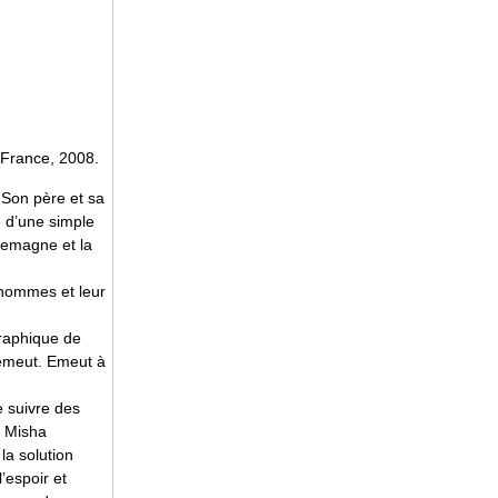
 France, 2008.
. Son père et sa
de d’une simple
llemagne et la
s hommes et leur
graphique de
… émeut. Emeut à
e suivre des
e Misha
la solution
’espoir et