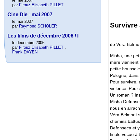
le mai 2007
par
Firouz Elisabeth PILLET
Cine Die - mai 2007
le mai 2007
Survivre 
par
Raymond SCHOLER
Les films de décembre 2006 / I
le décembre 2006
de Véra Belmon
par
Firouz Elisabeth PILLET
,
Frank DAYEN
Misha, une peti
mère viennent d
petite boussole,
Pologne, dans l
Pour survivre, 
violence. Pour 
Un roman ? Ins
Misha Defonseca
nous en arrach
Véra Belmont so
chemins battus
Defonseca et y 
finale vécue à 