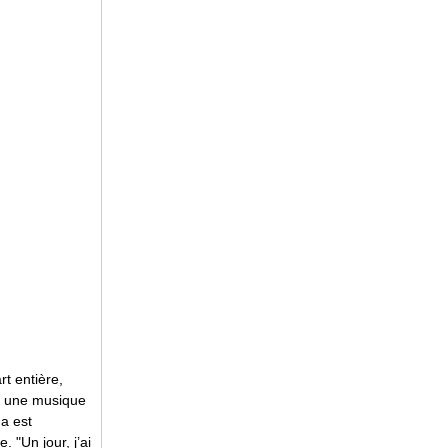
rt entière,
it une musique
ha est
. "Un jour, j’ai