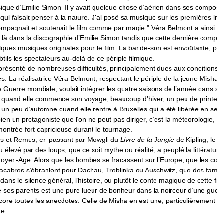
ique d’Emilie Simon. Il y avait quelque chose d’aérien dans ses compos
qui faisait penser à la nature. J’ai posé sa musique sur les premières
compagnait et soutenait le film comme par magie." Véra Belmont a ainsi
 là dans la discographie d’Emilie Simon tandis que cette dernière comp
ques musiques originales pour le film. La bande-son est envoûtante, p
tils les spectateurs au-delà de ce périple filmique.
présenté de nombreuses difficultés, principalement dues aux condition
. La réalisatrice Véra Belmont, respectant le périple de la jeune Mish
Guerre mondiale, voulait intégrer les quatre saisons de l’année dans s
quand elle commence son voyage, beaucoup d’hiver, un peu de print
e un peu d’automne quand elle rentre à Bruxelles qui a été libérée en 
 bien un protagoniste que l’on ne peut pas diriger, c’est la météorologie, 
montrée fort capricieuse durant le tournage.
s et Remus, en passant par Mowgli du
Livre de la Jungle
de Kipling, l
 élevé par des loups, que ce soit mythe ou réalité, a peuplé la littératu
 Moyen-Age. Alors que les bombes se fracassent sur l’Europe, que les c
acabres s’ébranlent pour Dachau, Treblinka ou Auschwitz, que des fami
ans le silence général, l’histoire, ou plutôt le conte magique de cette fil
e ses parents est une pure lueur de bonheur dans la noirceur d’une gu
core toutes les anecdotes. Celle de Misha en est une, particulièrement
te.