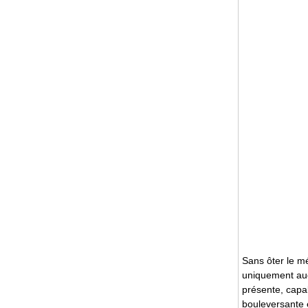
Sans ôter le mé
uniquement audi
présente, capab
bouleversante et