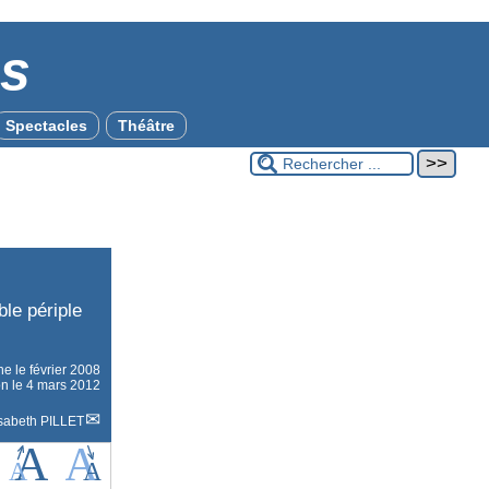
es
Spectacles
Théâtre
le périple
gne le
février 2008
on le 4 mars 2012
isabeth PILLET