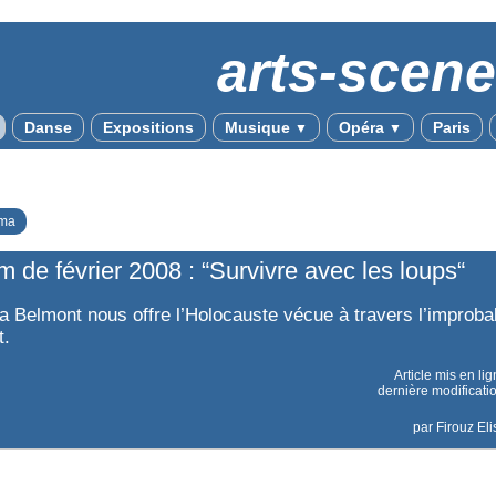
arts-scen
Danse
Expositions
Musique
Opéra
Paris
▼
▼
ma
lm de février 2008 : “Survivre avec les loups“
a Belmont nous offre l’Holocauste vécue à travers l’improbab
t.
Article mis en li
dernière modificati
par
Firouz El