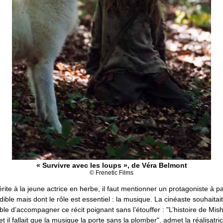
« Survivre avec les loups », de Véra Belmont
© Frenetic Films
rite à la jeune actrice en herbe, il faut mentionner un protagoniste à pa
ble mais dont le rôle est essentiel : la musique. La cinéaste souhaita
le d’accompagner ce récit poignant sans l’étouffer : "L’histoire de Mis
 il fallait que la musique la porte sans la plomber", admet la réalisatrice