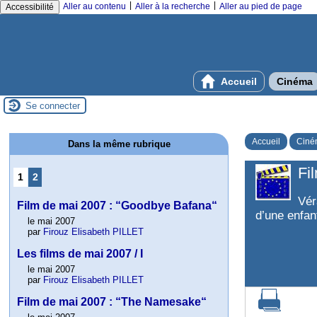
|
|
Aller au contenu
Aller à la recherche
Aller au pied de page
Accessibilité
Accueil
Cinéma
Se connecter
Accueil
Ciné
Dans la même rubrique
Fi
1
2
Vér
Film de mai 2007 : “Goodbye Bafana“
d’une enfan
le mai 2007
par
Firouz Elisabeth PILLET
Les films de mai 2007 / I
le mai 2007
par
Firouz Elisabeth PILLET
Film de mai 2007 : “The Namesake“