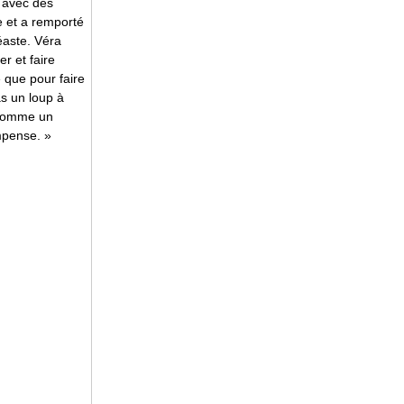
r avec des
e et a remporté
néaste. Véra
r et faire
e que pour faire
as un loup à
, comme un
ompense. »