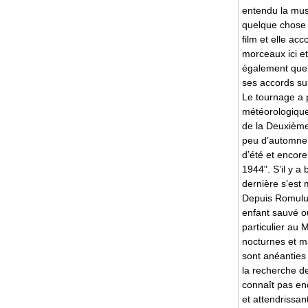
entendu la mus
quelque chose 
film et elle ac
morceaux ici et
également quel
ses accords sub
Le tournage a 
météorologiques
de la Deuxième 
peu d’automne 
d’été et encor
1944". S’il y a
dernière s’est 
Depuis Romulu
enfant sauvé ou
particulier au
nocturnes et m
sont anéanties d
la recherche d
connaît pas en
et attendrissan