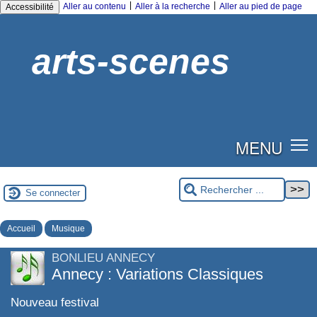
|
|
Aller au contenu
Aller à la recherche
Aller au pied de page
Accessibilité
arts-scenes
MENU
Se connecter
Accueil
Musique
BONLIEU ANNECY
Annecy : Variations Classiques
Nouveau festival