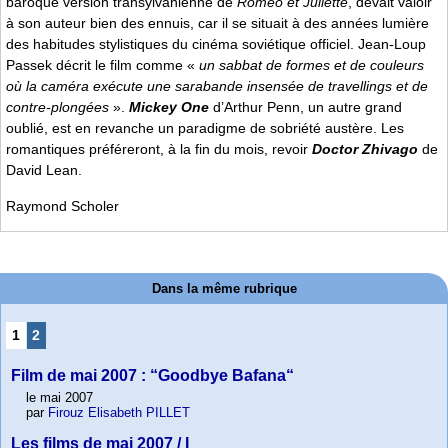
baroque version transylvanienne de
Roméo et Juliette
, devait valoir
à son auteur bien des ennuis, car il se situait à des années lumière
des habitudes stylistiques du cinéma soviétique officiel. Jean-Loup
Passek décrit le film comme «
un sabbat de formes et de couleurs
où la caméra exécute une sarabande insensée de travellings et de
contre-plongées
».
Mickey One
d’Arthur Penn, un autre grand
oublié, est en revanche un paradigme de sobriété austère. Les
romantiques préféreront, à la fin du mois, revoir
Doctor Zhivago
de
David Lean.
Raymond Scholer
Dans la même rubrique
1
2
Film de mai 2007 : “Goodbye Bafana“
le mai 2007
par
Firouz Elisabeth PILLET
Les films de mai 2007 / I