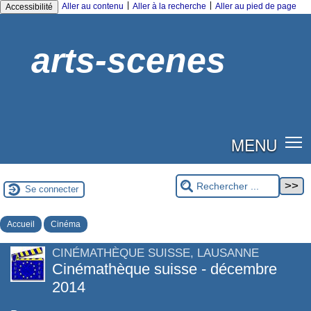
|
|
Aller au contenu
Aller à la recherche
Aller au pied de page
Accessibilité
arts-scenes
MENU
Se connecter
Accueil
Cinéma
CINÉMATHÈQUE SUISSE, LAUSANNE
Cinémathèque suisse - décembre
2014