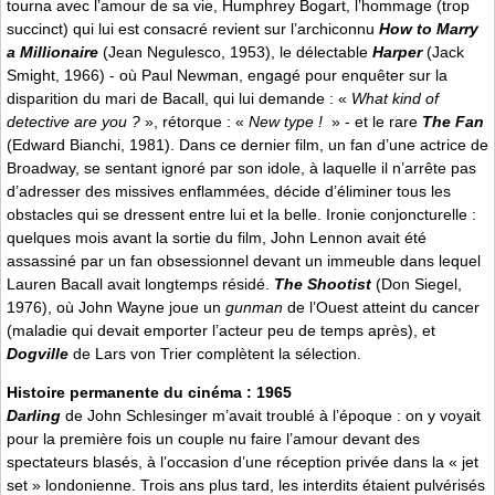
tourna avec l’amour de sa vie, Humphrey Bogart, l’hommage (trop
succinct) qui lui est consacré revient sur l’archiconnu
How to Marry
a Millionaire
(Jean Negulesco, 1953), le délectable
Harper
(Jack
Smight, 1966) - où Paul Newman, engagé pour enquêter sur la
disparition du mari de Bacall, qui lui demande : «
What kind of
detective are you ?
», rétorque : «
New type !
» - et le rare
The Fan
(Edward Bianchi, 1981). Dans ce dernier film, un fan d’une actrice de
Broadway, se sentant ignoré par son idole, à laquelle il n’arrête pas
d’adresser des missives enflammées, décide d’éliminer tous les
obstacles qui se dressent entre lui et la belle. Ironie conjoncturelle :
quelques mois avant la sortie du film, John Lennon avait été
assassiné par un fan obsessionnel devant un immeuble dans lequel
Lauren Bacall avait longtemps résidé.
The Shootist
(Don Siegel,
1976), où John Wayne joue un
gunman
de l’Ouest atteint du cancer
(maladie qui devait emporter l’acteur peu de temps après), et
Dogville
de Lars von Trier complètent la sélection.
Histoire permanente du cinéma : 1965
Darling
de John Schlesinger m’avait troublé à l’époque : on y voyait
pour la première fois un couple nu faire l’amour devant des
spectateurs blasés, à l’occasion d’une réception privée dans la « jet
set » londonienne. Trois ans plus tard, les interdits étaient pulvérisés