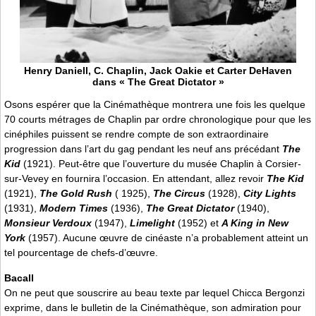
Henry Daniell, C. Chaplin, Jack Oakie et Carter DeHaven
dans « The Great Dictator »
Osons espérer que la Cinémathèque montrera une fois les quelque
70 courts métrages de Chaplin par ordre chronologique pour que les
cinéphiles puissent se rendre compte de son extraordinaire
progression dans l’art du gag pendant les neuf ans précédant
The
Kid
(1921). Peut-être que l’ouverture du musée Chaplin à Corsier-
sur-Vevey en fournira l’occasion. En attendant, allez revoir
The Kid
(1921),
The Gold Rush
( 1925),
The Circus
(1928),
City Lights
(1931),
Modern Times
(1936),
The Great Dictator
(1940),
Monsieur Verdoux
(1947),
Limelight
(1952) et
A King in New
York
(1957). Aucune œuvre de cinéaste n’a probablement atteint un
tel pourcentage de chefs-d’œuvre.
Bacall
On ne peut que souscrire au beau texte par lequel Chicca Bergonzi
exprime, dans le bulletin de la Cinémathèque, son admiration pour