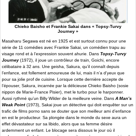
Chieko Baisho et Frankie Sakai dans « Topsy-Turvy
Journey »
Masaharu Segawa est né en 1925 et est surtout connu pour une
série de 11 comédies avec Frankie Sakai, un comédien trapu au
visage rond et à l’expression souvent ahurie. Dans
Topsy-Turvy
Journey
(1972), il joue un contrôleur de train, Goichi, encore
célibataire à 32 ans. Une geisha, Sakura, qu’il connaît depuis
l’enfance, est follement amoureuse de lui, mais il n’a d’yeux que
pour sa jolie prof de cuisine. Lorsque cette dernière accepte de
l’épouser, Sakura, incarnée par la délicieuse Chieko Baisho (sosie
nippon de Marie-France Pisier), met le turbo pour le harponner.
Aussi rythmé qu’un Billy Wilder de la meilleure veine. Dans
A Man’s
Weak Point
(1973), Sakai joue un détective qui doit enquêter sur un
trafic de films porno sans se douter que son meilleur ami d’enfance
en est le producteur. Sa plongée dans le monde du sexe aura un
effet dévastateur sur sa libido, alors que sa femme désire
ardemment un enfant. Le blocage sera dissous le jour où il