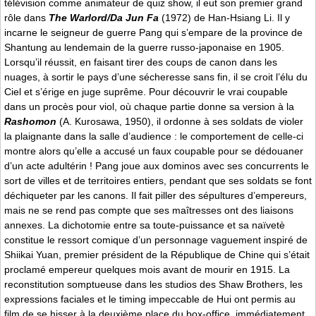
télévision comme animateur de quiz show, il eut son premier grand
rôle dans
The Warlord/Da Jun Fa
(1972) de Han-Hsiang Li. Il y
incarne le seigneur de guerre Pang qui s’empare de la province de
Shantung au lendemain de la guerre russo-japonaise en 1905.
Lorsqu’il réussit, en faisant tirer des coups de canon dans les
nuages, à sortir le pays d’une sécheresse sans fin, il se croit l’élu du
Ciel et s’érige en juge suprême. Pour découvrir le vrai coupable
dans un procès pour viol, où chaque partie donne sa version à la
Rashomon
(A. Kurosawa, 1950), il ordonne à ses soldats de violer
la plaignante dans la salle d’audience : le comportement de celle-ci
montre alors qu’elle a accusé un faux coupable pour se dédouaner
d’un acte adultérin ! Pang joue aux dominos avec ses concurrents le
sort de villes et de territoires entiers, pendant que ses soldats se font
déchiqueter par les canons. Il fait piller des sépultures d’empereurs,
mais ne se rend pas compte que ses maîtresses ont des liaisons
annexes. La dichotomie entre sa toute-puissance et sa naïvetè
constitue le ressort comique d’un personnage vaguement inspiré de
Shiikai Yuan, premier président de la République de Chine qui s’était
proclamé empereur quelques mois avant de mourir en 1915. La
reconstitution somptueuse dans les studios des Shaw Brothers, les
expressions faciales et le timing impeccable de Hui ont permis au
film de se hisser à la deuxième place du box-office, immédiatement