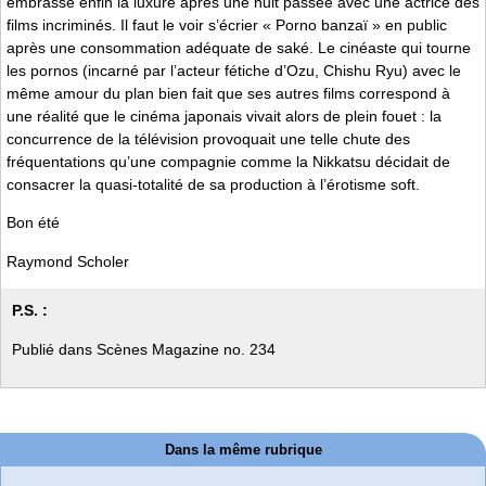
embrasse enfin la luxure après une nuit passée avec une actrice des
films incriminés. Il faut le voir s’écrier « Porno banzaï » en public
après une consommation adéquate de saké. Le cinéaste qui tourne
les pornos (incarné par l’acteur fétiche d’Ozu, Chishu Ryu) avec le
même amour du plan bien fait que ses autres films correspond à
une réalité que le cinéma japonais vivait alors de plein fouet : la
concurrence de la télévision provoquait une telle chute des
fréquentations qu’une compagnie comme la Nikkatsu décidait de
consacrer la quasi-totalité de sa production à l’érotisme soft.
Bon été
Raymond Scholer
P.S. :
Publié dans Scènes Magazine no. 234
Dans la même rubrique