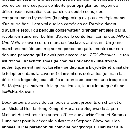
avérée comme soupape de liberté pour épingler, au moyen de
délicieuses insinuations ou paroles à double sens, des
comportements hypocrites (la polygamie p.ex.) ou des règlements
d’un autre âge. Il est vrai que les comédies de Ramlee datent
d’avant le retour du pendule conservateur, grandement aidé par la
révolution iranienne. Le film, d’après le conte bien connu des
Mille et
Une Nuits
, s’ouvre sur un marché d’esclaves arabisant. Un jeune
marchand achète une mignonne personne qui lui montre sur son
dos une pancarte qu’il n’avait pas encore vue :
25% discount
. Le ton
est donné : anachronismes (le chef des brigands - une troupe
authentiquement multiculturelle - se déplace à bicyclette et a installé
le téléphone dans la caverne) et inventions délirantes (un nain fait
défiler les brigands, tous attifés à l’identique, comme une troupe de
Sa Majesté) se suivront à la queue leu leu, le tout imprégné d’une
ineffable douceur.
Deux auteurs attitrés de comédies étaient présents en chair et en
os, Michael Hui de Hong Kong et Masaharu Segawa du Japon.
Michael Hui est pour les années 70 ce que Jackie Chan et Sammo
Hung sont pour la décennie suivante et Stephen Chow pour les
années 90 : le parangon du comique hongkongais. Débutant à la