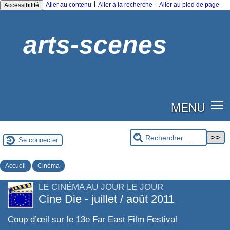
|
|
Aller au contenu
Aller à la recherche
Aller au pied de page
Accessibilité
arts-scenes
MENU
Se connecter
Accueil
Cinéma
LE CINÉMA AU JOUR LE JOUR
Cine Die - juillet / août 2011
Coup d’œil sur le 13e Far East Film Festival