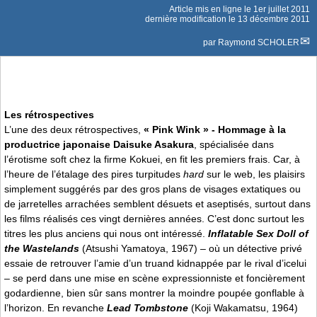
Article mis en ligne le
1er juillet 2011
dernière modification le 13 décembre 2011
par
Raymond SCHOLER
Les rétrospectives
L’une des deux rétrospectives,
« Pink Wink » - Hommage à la
productrice japonaise Daisuke Asakura
, spécialisée dans
l’érotisme soft chez la firme Kokuei, en fit les premiers frais. Car, à
l’heure de l’étalage des pires turpitudes
hard
sur le web, les plaisirs
simplement suggérés par des gros plans de visages extatiques ou
de jarretelles arrachées semblent désuets et aseptisés, surtout dans
les films réalisés ces vingt dernières années. C’est donc surtout les
titres les plus anciens qui nous ont intéressé.
Inflatable Sex Doll of
the Wastelands
(Atsushi Yamatoya, 1967) – où un détective privé
essaie de retrouver l’amie d’un truand kidnappée par le rival d’icelui
– se perd dans une mise en scène expressionniste et foncièrement
godardienne, bien sûr sans montrer la moindre poupée gonflable à
l’horizon. En revanche
Lead Tombstone
(Koji Wakamatsu, 1964)