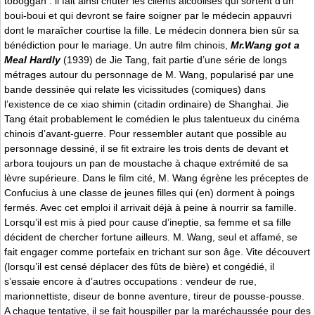
toboggan : il fait ainsi chuter les clients alcoolisés qui sortent d’un
boui-boui et qui devront se faire soigner par le médecin appauvri
dont le maraîcher courtise la fille. Le médecin donnera bien sûr sa
bénédiction pour le mariage. Un autre film chinois,
Mr.Wang got a
Meal Hardly
(1939) de Jie Tang, fait partie d’une série de longs
métrages autour du personnage de M. Wang, popularisé par une
bande dessinée qui relate les vicissitudes (comiques) dans
l’existence de ce xiao shimin (citadin ordinaire) de Shanghai. Jie
Tang était probablement le comédien le plus talentueux du cinéma
chinois d’avant-guerre. Pour ressembler autant que possible au
personnage dessiné, il se fit extraire les trois dents de devant et
arbora toujours un pan de moustache à chaque extrémité de sa
lèvre supérieure. Dans le film cité, M. Wang égrène les préceptes de
Confucius à une classe de jeunes filles qui (en) dorment à poings
fermés. Avec cet emploi il arrivait déjà à peine à nourrir sa famille.
Lorsqu’il est mis à pied pour cause d’ineptie, sa femme et sa fille
décident de chercher fortune ailleurs. M. Wang, seul et affamé, se
fait engager comme portefaix en trichant sur son âge. Vite découvert
(lorsqu’il est censé déplacer des fûts de bière) et congédié, il
s’essaie encore à d’autres occupations : vendeur de rue,
marionnettiste, diseur de bonne aventure, tireur de pousse-pousse.
A chaque tentative, il se fait houspiller par la maréchaussée pour des