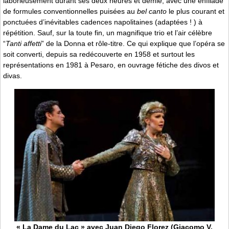
laborieusement durant ses deux heures et demie, avec une enfilade
de formules conventionnelles puisées au
bel canto
le plus courant et
ponctuées d’inévitables cadences napolitaines (adaptées ! ) à
répétition. Sauf, sur la toute fin, un magnifique trio et l’air célèbre
“
Tanti affetti
” de la Donna et rôle-titre. Ce qui explique que l’opéra se
soit converti, depuis sa redécouverte en 1958 et surtout les
représentations en 1981 à Pesaro, en ouvrage fétiche des divos et
divas.
« La Dame du Lac » avec Juan Diego Florez (Giacomo V,