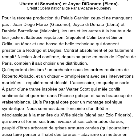
Uberto di Snowdon) et Joyce DiDonato (Elena).
Crédit : Opéra national de Paris/ Agathe Poupeney
Pour la récente production du Palais Garnier, ceux-ci ne manquent
pas : Juan Diego Flórez (Giacomo), Joyce di Donato (Elena) et
Daniela Barcellona (Malcolm), les uns et les autres à la hauteur de
leur juste et flatteuse réputation. S’ajoutent Colin Lee et Simón
Orfila, un ténor et une basse de belle technique qui donnent
prestance à Rodrigo et Duglas. Contrat absolument et parfaitement
rempli ! Nicolas Joel confirme, depuis sa prise en main de l’Opéra de
Paris, combien il sait choisir une distribution.
Qu’importent dès lors ! un orchestre sous les ordres routiniers de
Roberto Abbado, et un chœur – omniprésent avec ses interventions
martelées – régulièrement décalé. L’accessoire, en quelque sorte…
À partir d’une trame inspirée par Walter Scott qui mêle conflit
sentimental et guerrier dans l’Écosse gotique et sans beaucoup de
vraisemblance, Lluís Pasqual opte pour un montage scénique
symbolique. Nous sommes dans l’enceinte d’un théâtre
néoclassique à la manière du XVIIe siècle (signé par Ezio Frigerio),
qui ouvre et ferme ses trois niveaux et ses colonnades dorées,
peuplé d’êtres arborant de grises armures ornées (qui pourraient
aussi faire penser à l’habit des toreros – atavisme du metteur en