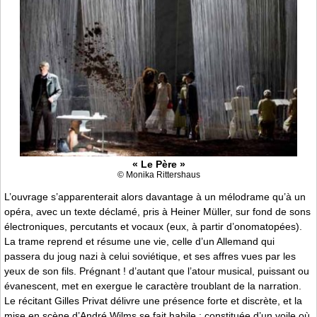
« Le Père »
© Monika Rittershaus
L’ouvrage s’apparenterait alors davantage à un mélodrame qu’à un
opéra, avec un texte déclamé, pris à Heiner Müller, sur fond de sons
électroniques, percutants et vocaux (eux, à partir d’onomatopées).
La trame reprend et résume une vie, celle d’un Allemand qui
passera du joug nazi à celui soviétique, et ses affres vues par les
yeux de son fils. Prégnant ! d’autant que l’atour musical, puissant ou
évanescent, met en exergue le caractère troublant de la narration.
Le récitant Gilles Privat délivre une présence forte et discrète, et la
mise en scène d’André Wilms se fait habile ; constituée d’un voile où