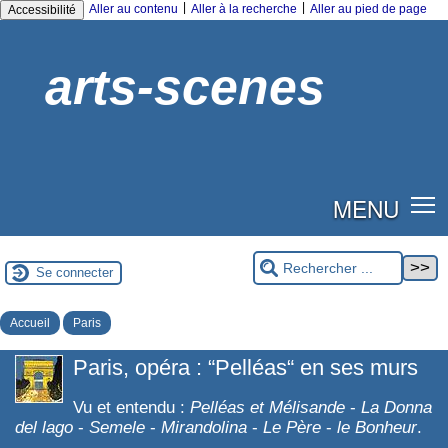
|
|
Aller au contenu
Aller à la recherche
Aller au pied de page
Accessibilité
arts-scenes
MENU
Se connecter
Accueil
Paris
Paris, opéra : “Pelléas“ en ses murs
Vu et entendu :
Pelléas et Mélisande
-
La Donna
del lago
-
Semele
-
Mirandolina
-
Le Père
-
le Bonheur
.