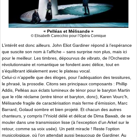
« Pelléas et Mélisande »
© Elisabeth Carecchio pour l’Opéra Comique
L’intérêt est donc ailleurs. John Eliot Gardiner répond à l’espérance
que suscite son nom à l’affiche – sans surprise non plus, mais ici
pour le meilleur. Les timbres, dépourvus de
vibrato
, de l’Orchestre
révolutionnaire et romantique se fondent avec délice, tout en
s’équilibrant idéalement avec le plateau vocal.
Celui-ci n’appelle que des éloges, pour l’adéquation des tessitures,
le phrasé, la prosodie. Citons ses principaux composants : Phillip
Addis, Pelléas aux éclats lumineux de ténor pour le baryton Martin
que le rôle réclame (entre ténor et baryton, donc), Karen Vourc’h,
Mélisande fragile de caractérisation mais ferme d’émission, Marc
Barrard, Golaud sombre et bien projeté. Et chacun des autres
chanteurs, y compris l’Yniold délié et délicat de Dima Bawab, de se
mouler dans une transmission lisse (à l’exception d’un Arkel sur le
retour, comme sa voix usée). Un petit miracle ! Reste l’option
musicologique, où l’on attendait aussi beaucoup de Gardiner. Au