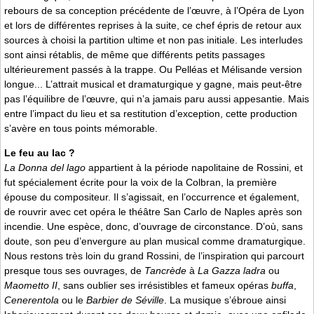
rebours de sa conception précédente de l’œuvre, à l’Opéra de Lyon
et lors de différentes reprises à la suite, ce chef épris de retour aux
sources à choisi la partition ultime et non pas initiale. Les interludes
sont ainsi rétablis, de même que différents petits passages
ultérieurement passés à la trappe. Ou Pelléas et Mélisande version
longue... L’attrait musical et dramaturgique y gagne, mais peut-être
pas l’équilibre de l’œuvre, qui n’a jamais paru aussi appesantie. Mais
entre l’impact du lieu et sa restitution d’exception, cette production
s’avère en tous points mémorable.
Le feu au lac ?
La Donna del lago
appartient à la période napolitaine de Rossini, et
fut spécialement écrite pour la voix de la Colbran, la première
épouse du compositeur. Il s’agissait, en l’occurrence et également,
de rouvrir avec cet opéra le théâtre San Carlo de Naples après son
incendie. Une espèce, donc, d’ouvrage de circonstance. D’où, sans
doute, son peu d’envergure au plan musical comme dramaturgique.
Nous restons très loin du grand Rossini, de l’inspiration qui parcourt
presque tous ses ouvrages, de
Tancrède
à
La Gazza ladra
ou
Maometto II
, sans oublier ses irrésistibles et fameux opéras
buffa
,
Cenerentola
ou le
Barbier de Séville
. La musique s’ébroue ainsi