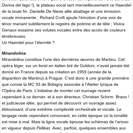
Donna del lago
!), le plateau vocal sert merveilleusement ce Haendel
de la toute fin. Danielle De Niese allie abattage et une émission
vocale immanente ; Richard Croft ajoute l’émotion d’une voix de
ténor mariant subtilement le registre de poitrine et de tête ; Vivica
Genaux essaime ses volutes vocales entre des accès de couleurs
ténébreuses.
Un Haendel pour l’éternité ?
Mirandolina
Mirandolina
constitue l’une des dernières œuvres de Martinu. Cet
opéra léger, sur un livret en italien tiré de Goldoni, n’avait jamais été
donné en France depuis sa création en 1959 (année de la
disparition de Martinu) à Prague. C’est donc à une grande première
que convie la MC 93 de Bobigny associée à l’Atelier lyrique de
l’Opéra de Paris. L’initiative de monter cet ouvrage revient
cependant à ce dernier, et à son directeur, Christian Schirm. Bravo !
et judicieuse idée, qui permet de découvrir un ouvrage assez
éblouissant, d’une extrême complexité orchestrale et vocale. Le
langage reste cependant consonant, en cette époque où la tonalité
est mise à mal. Mais la ligne vocale épouse les schémas de l’arioso
en vigueur depuis
Pelléas
. Avec, parfois, quelques ensembles aux