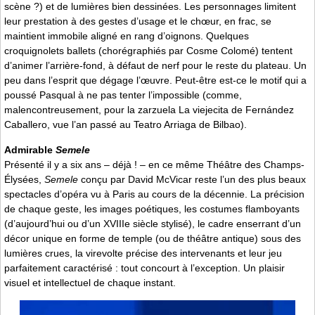
scène ?) et de lumières bien dessinées. Les personnages limitent
leur prestation à des gestes d’usage et le chœur, en frac, se
maintient immobile aligné en rang d’oignons. Quelques
croquignolets ballets (chorégraphiés par Cosme Colomé) tentent
d’animer l’arrière-fond, à défaut de nerf pour le reste du plateau. Un
peu dans l’esprit que dégage l’œuvre. Peut-être est-ce le motif qui a
poussé Pasqual à ne pas tenter l’impossible (comme,
malencontreusement, pour la zarzuela La viejecita de Fernández
Caballero, vue l’an passé au Teatro Arriaga de Bilbao).
Admirable
Semele
Présenté il y a six ans – déjà ! – en ce même Théâtre des Champs-
Élysées,
Semele
conçu par David McVicar reste l’un des plus beaux
spectacles d’opéra vu à Paris au cours de la décennie. La précision
de chaque geste, les images poétiques, les costumes flamboyants
(d’aujourd’hui ou d’un XVIIIe siècle stylisé), le cadre enserrant d’un
décor unique en forme de temple (ou de théâtre antique) sous des
lumières crues, la virevolte précise des intervenants et leur jeu
parfaitement caractérisé : tout concourt à l’exception. Un plaisir
visuel et intellectuel de chaque instant.