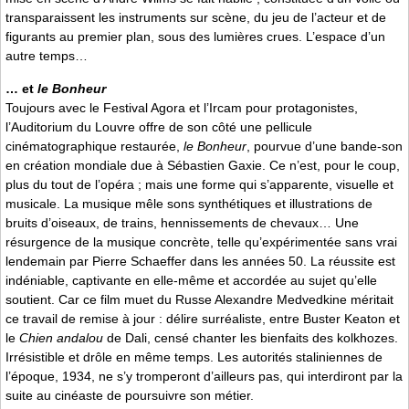
transparaissent les instruments sur scène, du jeu de l’acteur et de
figurants au premier plan, sous des lumières crues. L’espace d’un
autre temps…
… et
le Bonheur
Toujours avec le Festival Agora et l’Ircam pour protagonistes,
l’Auditorium du Louvre offre de son côté une pellicule
cinématographique restaurée,
le Bonheur
, pourvue d’une bande-son
en création mondiale due à Sébastien Gaxie. Ce n’est, pour le coup,
plus du tout de l’opéra ; mais une forme qui s’apparente, visuelle et
musicale. La musique mêle sons synthétiques et illustrations de
bruits d’oiseaux, de trains, hennissements de chevaux… Une
résurgence de la musique concrète, telle qu’expérimentée sans vrai
lendemain par Pierre Schaeffer dans les années 50. La réussite est
indéniable, captivante en elle-même et accordée au sujet qu’elle
soutient. Car ce film muet du Russe Alexandre Medvedkine méritait
ce travail de remise à jour : délire surréaliste, entre Buster Keaton et
le
Chien andalou
de Dali, censé chanter les bienfaits des kolkhozes.
Irrésistible et drôle en même temps. Les autorités staliniennes de
l’époque, 1934, ne s’y tromperont d’ailleurs pas, qui interdiront par la
suite au cinéaste de poursuivre son métier.