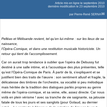
Article mis en ligne le
septembre 2010
dernière modification le 23 septembre 2010
par
Pierre-René SERNA
Pelléas et Mélisande
revient, tel qu’en lui-même : sur les lieux de sa
naissance,
l’Opéra-Comique, et dans une restitution musicale historiciste. Un
retour qui tient de l’accomplissement.
Car on aurait trop tendance à oublier que l’opéra de Debussy fut
destiné à une salle intime, et à l’acoustique des plus présentes, telle
qu’est l’Opéra-Comique de Paris. À partir de là, s’expliquent et se
justifient bien des traits de l’œuvre : son sentiment allusif et fragile, la
délicatesse des timbres de l’orchestre, sa vocalité si peu mélodique
mais héritée de la tradition des dialogues parlés propres au genre
même de l’opéra-comique, et sa veine, elle, assez directe. Car nous
voilà en plein vérisme ! avec sa tranche de vie saignante, sa jalousie
fatale de tous les jours et ses sanglots (pour Golaud, au dernier