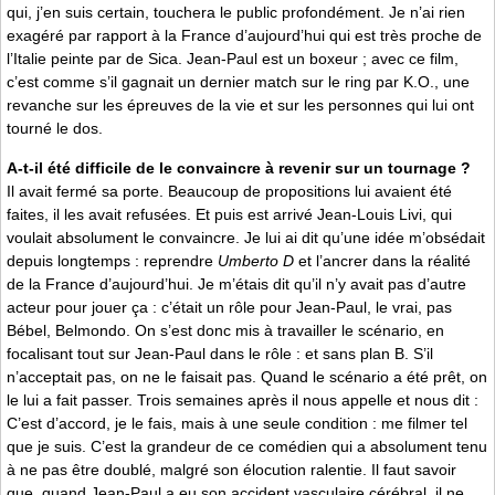
qui, j’en suis certain, touchera le public profondément. Je n’ai rien
exagéré par rapport à la France d’aujourd’hui qui est très proche de
l’Italie peinte par de Sica. Jean-Paul est un boxeur ; avec ce film,
c’est comme s’il gagnait un dernier match sur le ring par K.O., une
revanche sur les épreuves de la vie et sur les personnes qui lui ont
tourné le dos.
A-t-il été difficile de le convaincre à revenir sur un tournage ?
Il avait fermé sa porte. Beaucoup de propositions lui avaient été
faites, il les avait refusées. Et puis est arrivé Jean-Louis Livi, qui
voulait absolument le convaincre. Je lui ai dit qu’une idée m’obsédait
depuis longtemps : reprendre
Umberto D
et l’ancrer dans la réalité
de la France d’aujourd’hui. Je m’étais dit qu’il n’y avait pas d’autre
acteur pour jouer ça : c’était un rôle pour Jean-Paul, le vrai, pas
Bébel, Belmondo. On s’est donc mis à travailler le scénario, en
focalisant tout sur Jean-Paul dans le rôle : et sans plan B. S’il
n’acceptait pas, on ne le faisait pas. Quand le scénario a été prêt, on
le lui a fait passer. Trois semaines après il nous appelle et nous dit :
C’est d’accord, je le fais, mais à une seule condition : me filmer tel
que je suis. C’est la grandeur de ce comédien qui a absolument tenu
à ne pas être doublé, malgré son élocution ralentie. Il faut savoir
que, quand Jean-Paul a eu son accident vasculaire cérébral, il ne