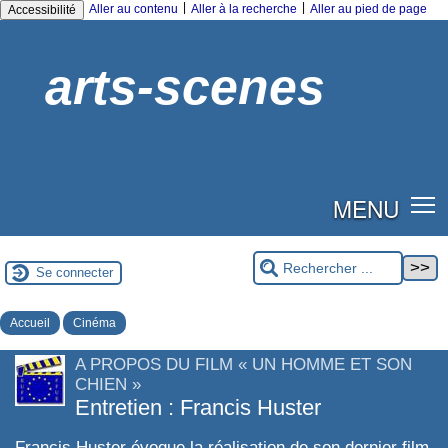
|
|
Aller au contenu
Aller à la recherche
Aller au pied de page
Accessibilité
arts-scenes
MENU
Se connecter
Accueil
Cinéma
A PROPOS DU FILM « UN HOMME ET SON
CHIEN »
Entretien : Francis Huster
Francis Huster évoque la réalisation de son dernier film,