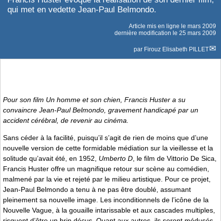
qui met en vedette Jean-Paul Belmondo.
Article mis en ligne le
mars 2009
dernière modification le 25 mars 2009
par
Firouz Elisabeth PILLET
Pour son film
Un homme et son chien
, Francis Huster a su
convaincre Jean-Paul Belmondo, gravement handicapé par un
accident cérébral, de revenir au cinéma.
Sans céder à la facilité, puisqu’il s’agit de rien de moins que d’une
nouvelle version de cette formidable médiation sur la vieillesse et la
solitude qu’avait été, en 1952,
Umberto D
, le film de Vittorio De Sica,
Francis Huster offre un magnifique retour sur scène au comédien,
malmené par la vie et rejeté par le milieu artistique. Pour ce projet,
Jean-Paul Belmondo a tenu à ne pas être doublé, assumant
pleinement sa nouvelle image. Les inconditionnels de l’icône de la
Nouvelle Vague, à la gouaille intarissable et aux cascades multiples,
risquent d’être un brin déçus. Quant aux autres, ils seront médusés