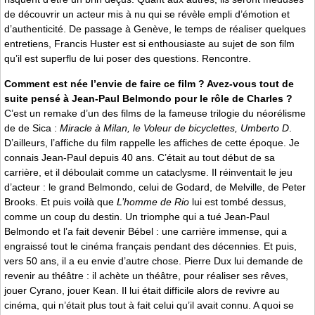
de découvrir un acteur mis à nu qui se révèle empli d’émotion et
d’authenticité. De passage à Genève, le temps de réaliser quelques
entretiens, Francis Huster est si enthousiaste au sujet de son film
qu’il est superflu de lui poser des questions. Rencontre.
Comment est née l’envie de faire ce film ? Avez-vous tout de
suite pensé à Jean-Paul Belmondo pour le rôle de Charles ?
C’est un remake d’un des films de la fameuse trilogie du néorélisme
de de Sica :
Miracle à Milan, le Voleur de bicyclettes, Umberto D
.
D’ailleurs, l’affiche du film rappelle les affiches de cette époque. Je
connais Jean-Paul depuis 40 ans. C’était au tout début de sa
carrière, et il déboulait comme un cataclysme. Il réinventait le jeu
d’acteur : le grand Belmondo, celui de Godard, de Melville, de Peter
Brooks. Et puis voilà que
L’homme de Rio
lui est tombé dessus,
comme un coup du destin. Un triomphe qui a tué Jean-Paul
Belmondo et l’a fait devenir Bébel : une carrière immense, qui a
engraissé tout le cinéma français pendant des décennies. Et puis,
vers 50 ans, il a eu envie d’autre chose. Pierre Dux lui demande de
revenir au théâtre : il achète un théâtre, pour réaliser ses rêves,
jouer Cyrano, jouer Kean. Il lui était difficile alors de revivre au
cinéma, qui n’était plus tout à fait celui qu’il avait connu. A quoi se