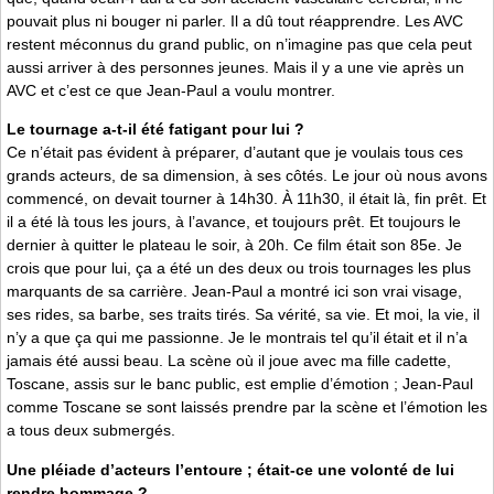
pouvait plus ni bouger ni parler. Il a dû tout réapprendre. Les AVC
restent méconnus du grand public, on n’imagine pas que cela peut
aussi arriver à des personnes jeunes. Mais il y a une vie après un
AVC et c’est ce que Jean-Paul a voulu montrer.
Le tournage a-t-il été fatigant pour lui ?
Ce n’était pas évident à préparer, d’autant que je voulais tous ces
grands acteurs, de sa dimension, à ses côtés. Le jour où nous avons
commencé, on devait tourner à 14h30. À 11h30, il était là, fin prêt. Et
il a été là tous les jours, à l’avance, et toujours prêt. Et toujours le
dernier à quitter le plateau le soir, à 20h. Ce film était son 85e. Je
crois que pour lui, ça a été un des deux ou trois tournages les plus
marquants de sa carrière. Jean-Paul a montré ici son vrai visage,
ses rides, sa barbe, ses traits tirés. Sa vérité, sa vie. Et moi, la vie, il
n’y a que ça qui me passionne. Je le montrais tel qu’il était et il n’a
jamais été aussi beau. La scène où il joue avec ma fille cadette,
Toscane, assis sur le banc public, est emplie d’émotion ; Jean-Paul
comme Toscane se sont laissés prendre par la scène et l’émotion les
a tous deux submergés.
Une pléiade d’acteurs l’entoure ; était-ce une volonté de lui
rendre hommage ?