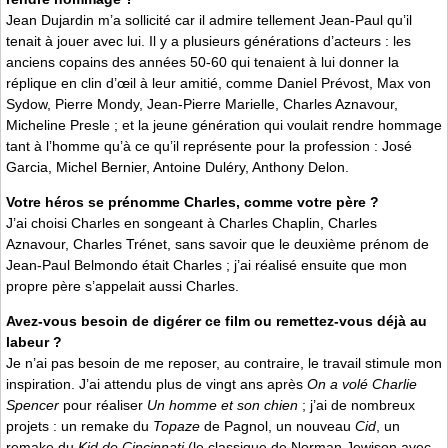
Jean Dujardin m’a sollicité car il admire tellement Jean-Paul qu’il
tenait à jouer avec lui. Il y a plusieurs générations d’acteurs : les
anciens copains des années 50-60 qui tenaient à lui donner la
réplique en clin d’œil à leur amitié, comme Daniel Prévost, Max von
Sydow, Pierre Mondy, Jean-Pierre Marielle, Charles Aznavour,
Micheline Presle ; et la jeune génération qui voulait rendre hommage
tant à l’homme qu’à ce qu’il représente pour la profession : José
Garcia, Michel Bernier, Antoine Duléry, Anthony Delon.
Votre héros se prénomme Charles, comme votre père ?
J’ai choisi Charles en songeant à Charles Chaplin, Charles
Aznavour, Charles Trénet, sans savoir que le deuxième prénom de
Jean-Paul Belmondo était Charles ; j’ai réalisé ensuite que mon
propre père s’appelait aussi Charles.
Avez-vous besoin de digérer ce film ou remettez-vous déjà au
labeur ?
Je n’ai pas besoin de me reposer, au contraire, le travail stimule mon
inspiration. J’ai attendu plus de vingt ans après
On a volé Charlie
Spencer
pour réaliser
Un homme et son chien
; j’ai de nombreux
projets : un remake du
Topaze
de Pagnol, un nouveau
Cid
, un
remake du
Kid de Cincinnati
(le classique de Norman Jewison avec