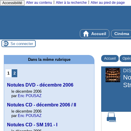
|
|
Aller au contenu
Aller à la recherche
Aller au pied de page
Accessibilité
Accueil
Cinéma
Se connecter
Accueil
Opér
Dans la même rubrique
DI
1
2
No
St
Notules DVD - décembre 2006
le décembre 2006
par
Eric POUSAZ
Notules CD - décembre 2006 / II
le décembre 2006
par
Eric POUSAZ
Notules CD - SM 191 - I