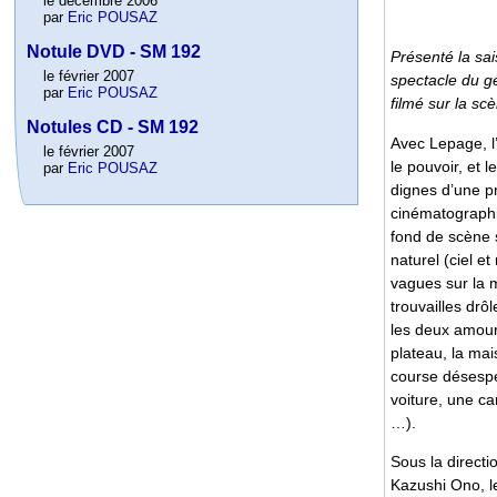
le décembre 2006
par
Eric POUSAZ
Notule DVD - SM 192
Présenté la sai
le février 2007
spectacle du g
par
Eric POUSAZ
filmé sur la sc
Notules CD - SM 192
Avec Lepage, l
le février 2007
le pouvoir, et 
par
Eric POUSAZ
dignes d’une p
cinématographi
fond de scène 
naturel (ciel et
vagues sur la m
trouvailles drôle
les deux amour
plateau, la ma
course désesp
voiture, une ca
…).
Sous la directi
Kazushi Ono, le