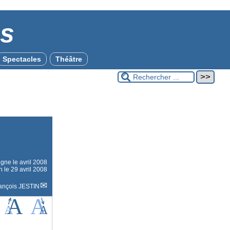
es
Spectacles
Théâtre
ligne le
avril 2008
n le 29 avril 2008
ançois JESTIN