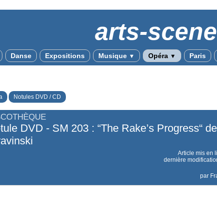
arts-scen
Danse
Expositions
Musique
Opéra
Paris
▼
▼
a
Notules DVD / CD
SCOTHÈQUE
tule DVD - SM 203 : “The Rake’s Progress“ de
ravinski
Article mis en 
dernière modificatio
par
Fr