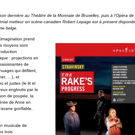
son dernière au Théâtre de la Monnaie de Bruxelles, puis à l’Opéra de 
énial metteur en scène canadien Robert Lepage est à présent disponib
ène belge.
’imagination prend
les moyens sont
roduction
que : projections en
saisissantes de
 nuages qui défilent,
er, …), et
s et justes (le lit et
eux engloutis par le
ison de poupée, la
érée de Anne en
ravane gonflable,
on musicale de
s trois