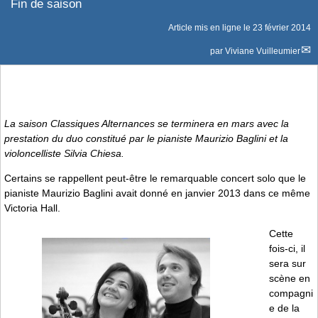
Fin de saison
Article mis en ligne le
23 février 2014
par
Viviane Vuilleumier
La saison
Classiques Alternances
se terminera en mars avec la
prestation du duo constitué par le pianiste Maurizio Baglini et la
violoncelliste Silvia Chiesa.
Certains se rappellent peut-être le remarquable concert solo que le
pianiste Maurizio Baglini avait donné en janvier 2013 dans ce même
Victoria Hall.
Cette
fois-ci, il
sera sur
scène en
compagni
e de la