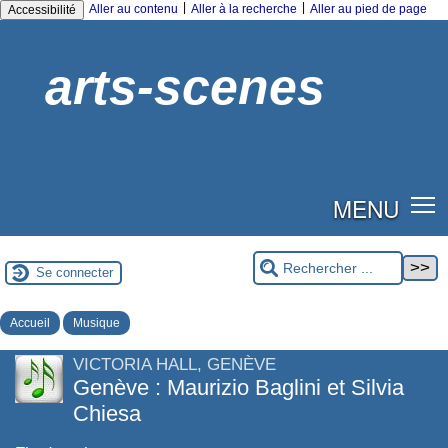
|
|
Aller au contenu
Aller à la recherche
Aller au pied de page
Accessibilité
arts-scenes
MENU
Se connecter
Accueil
Musique
VICTORIA HALL, GENÈVE
Genève : Maurizio Baglini et Silvia
Chiesa