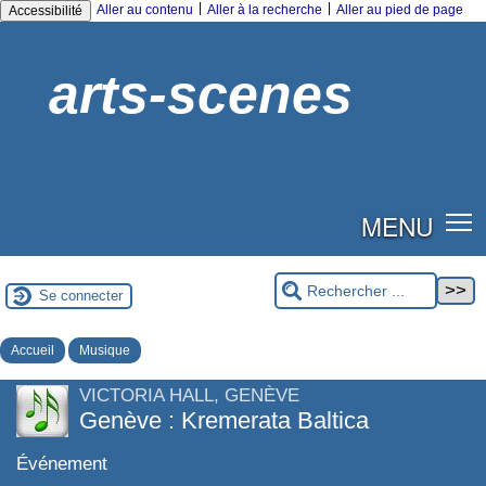
|
|
Aller au contenu
Aller à la recherche
Aller au pied de page
Accessibilité
arts-scenes
MENU
Se connecter
Accueil
Musique
VICTORIA HALL, GENÈVE
Genève : Kremerata Baltica
Événement