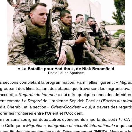
« La Bataille pour Haditha », de Nick Broomfield
Photo Laurie Sparham
es sections complétant la programmation. Parmi elles figurent : «
Migrat
groupant des films traitant des étapes que traversent les migrants avan
accueil, «
Regards de femmes
» qui offre quelques-unes des dernière
rient comme
Le Regard
de l’Iranienne Sepideh Farsi et
l’Envers du miroi
dia Cherabi, et la section «
Orient-Occident
» qui, à travers des regard
rer les frontières entre l’Orient et l’Occident.
miner sans souligner deux autres événements importants, soit
FI-FON
 le Colloque «
Migrations, intégration et sécurité internationale
» qui aur
Hautes Etudes internationales et du Développement (IHEID). Alors que le