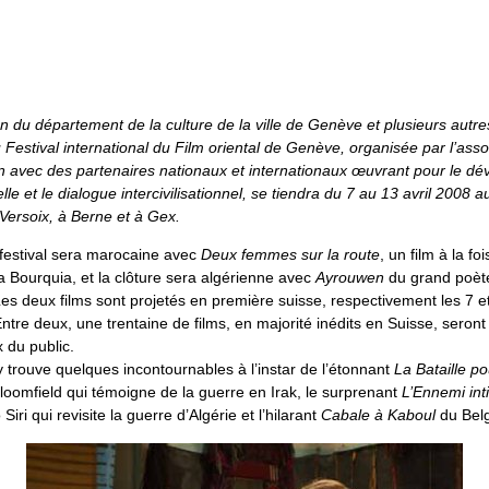
n du département de la culture de la ville de Genève et plusieurs autre
u Festival international du Film oriental de Genève, organisée par l’ass
on avec des partenaires nationaux et internationaux œuvrant pour le dé
elle et le dialogue intercivilisationnel, se tiendra du 7 au 13 avril 2008 
Versoix, à Berne et à Gex.
 festival sera marocaine avec
Deux femmes sur la route
, un film à la f
a Bourquia, et la clôture sera algérienne avec
Ayrouwen
du grand poète
es deux films sont projetés en première suisse, respectivement les 7 et
ntre deux, une trentaine de films, en majorité inédits en Suisse, seront 
 du public.
’y trouve quelques incontournables à l’instar de l’étonnant
La Bataille p
Bloomfield qui témoigne de la guerre en Irak, le surprenant
L’Ennemi int
Siri qui revisite la guerre d’Algérie et l’hilarant
Cabale à Kaboul
du Belg