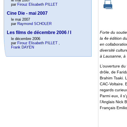
le mai 2007
par
Firouz Elisabeth PILLET
Cine Die - mai 2007
le mai 2007
par
Raymond SCHOLER
Forte du soutie
Les films de décembre 2006 / I
la 4e édition d
le décembre 2006
par
Firouz Elisabeth PILLET
,
en collaborati
Frank DAYEN
diversité cultur
à Lausanne, à 
L’ouverture du
drôle, de Farid
Brahim Tsaki. L
CAC-Voltaire. E
regards curieux
Parmi eux, il s
l’Anglais Nick 
Français Emilio 