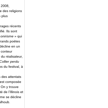
 2008,
e des religions
s plus
étrages récents
ié. Ils sont
 onirisme
» qui
grands poètes
décline en un
 conteur
 du réalisateur,
Collier perdu
s du festival, à
 des attentats
n est composée
. On y trouve
de l’Illinois et
me se décline
alhoub.