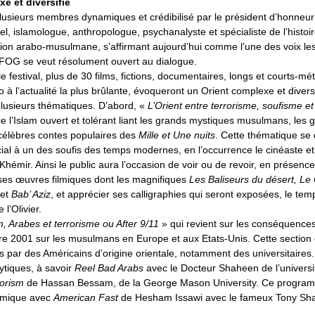
e et diversifié
lusieurs membres dynamiques et crédibilisé par le président d’honneur
, islamologue, anthropologue, psychanalyste et spécialiste de l’histoir
sation arabo-musulmane, s’affirmant aujourd’hui comme l’une des voix le
IFOG se veut résolument ouvert au dialogue.
le festival, plus de 30 films, fictions, documentaires, longs et courts-m
o à l’actualité la plus brûlante, évoqueront un Orient complexe et diversif
lusieurs thématiques. D’abord, «
L’Orient entre terrorisme, soufisme et
 l’Islam ouvert et tolérant liant les grands mystiques musulmans, les 
 célèbres contes populaires des
Mille et Une nuits
. Cette thématique se 
l à un des soufis des temps modernes, en l’occurrence le cinéaste et
Khémir. Ainsi le public aura l’occasion de voir ou de revoir, en présence
ses œuvres filmiques dont les magnifiques
Les Baliseurs du désert, Le 
et
Bab’ Aziz
, et apprécier ses calligraphies qui seront exposées, le temp
e l’Olivier.
m, Arabes et terrorisme ou After 9/11
» qui revient sur les conséquences
e 2001 sur les musulmans en Europe et aux Etats-Unis. Cette sectio
és par des Américains d’origine orientale, notamment des universitaires
ytiques, à savoir
Reel Bad Arabs
avec le Docteur Shaheen de l’université 
orism
de Hassan Bessam, de la George Mason University. Ce program
omique avec
American Fast
de Hesham Issawi avec le fameux Tony Sh