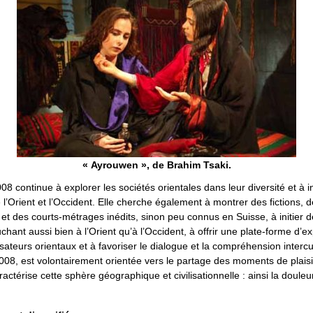
« Ayrouwen », de Brahim Tsaki.
8 continue à explorer les sociétés orientales dans leur diversité et à i
e l’Orient et l’Occident. Elle cherche également à montrer des fictions, 
et des courts-métrages inédits, sinon peu connus en Suisse, à initier 
hant aussi bien à l’Orient qu’à l’Occident, à offrir une plate-forme d’e
isateurs orientaux et à favoriser le dialogue et la compréhension intercu
 2008, est volontairement orientée vers le partage des moments de plaisir
actérise cette sphère géographique et civilisationnelle : ainsi la doule