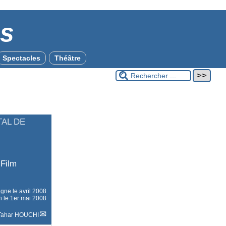
es
Spectacles
Théâtre
TAL DE
 Film
ligne le
avril 2008
n le 1er mai 2008
Tahar HOUCHI