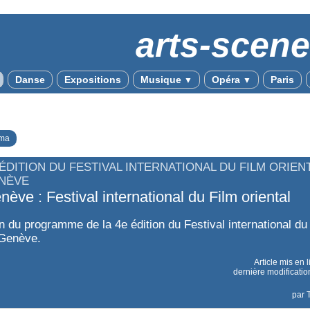
arts-scen
Danse
Expositions
Musique
Opéra
Paris
▼
▼
ma
 ÉDITION DU FESTIVAL INTERNATIONAL DU FILM ORIEN
NÈVE
nève : Festival international du Film oriental
n du programme de la 4e édition du Festival international du
 Genève.
Article mis en 
dernière modificatio
par