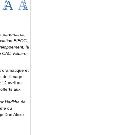
s partenaires,
ociation FIFOG,
veloppement, la
au CAC-Voltaire,
ois dramatique et
 de l’image
 12 avril au
offerts aux
our Haditha
de
ime
du
e Dan Alexe.