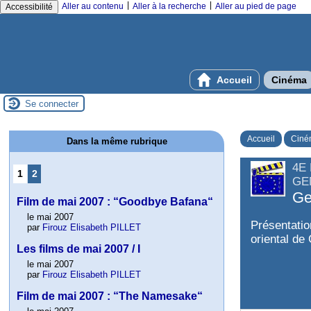
|
|
Aller au contenu
Aller à la recherche
Aller au pied de page
Accessibilité
Accueil
Cinéma
Se connecter
Accueil
Ciné
Dans la même rubrique
4E
1
2
GE
Ge
Film de mai 2007 : “Goodbye Bafana“
le mai 2007
Présentatio
par
Firouz Elisabeth PILLET
oriental de
Les films de mai 2007 / I
le mai 2007
par
Firouz Elisabeth PILLET
Film de mai 2007 : “The Namesake“