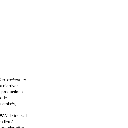
ion, racisme et
t d’arriver
s productions
r
de
s croisés,
-FAN
, le festival
a lieu à
 premier offre