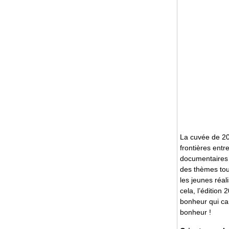
La cuvée de 200
frontières entr
documentaires 
des thèmes touc
les jeunes réal
cela, l’édition
bonheur qui car
bonheur !