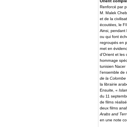
Orient complex
Renforcé par p
M. Malek Chebel
et de la civili
écoutées, le F
Ainsi, pendant 
ou qui font éch
regroupés en p
met en évidence
d’Orient et les
hommage spécia
tunisien Nacer 
l’ensemble de 
de la Colombe
la librairie arab
Ensuite, «
Isla
du 11 septembr
de films réalis
deux films anal
Arabs and Terr
en une note c