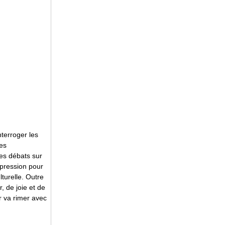
nterroger les
des
des débats sur
xpression pour
lturelle. Outre
, de joie et de
ur va rimer avec