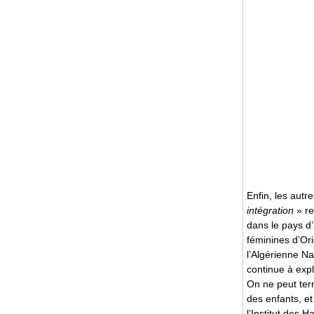
Enfin, les autr
intégration
» re
dans le pays d’
féminines d’O
l’Algérienne Na
continue à explo
On ne peut ter
des enfants, et
l’Institut des 