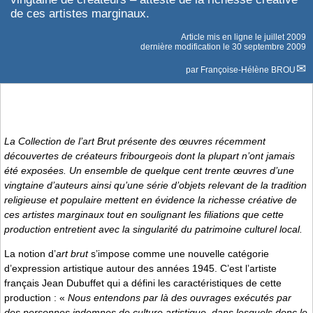
de ces artistes marginaux.
Article mis en ligne le
juillet 2009
dernière modification le 30 septembre 2009
par
Françoise-Hélène BROU
La Collection de l’art Brut présente des œuvres récemment
découvertes de créateurs fribourgeois dont la plupart n’ont jamais
été exposées. Un ensemble de quelque cent trente œuvres d’une
vingtaine d’auteurs ainsi qu’une série d’objets relevant de la tradition
religieuse et populaire mettent en évidence la richesse créative de
ces artistes marginaux tout en soulignant les filiations que cette
production entretient avec la singularité du patrimoine culturel local.
La notion d’
art brut
s’impose comme une nouvelle catégorie
d’expression artistique autour des années 1945. C’est l’artiste
français Jean Dubuffet qui a défini les caractéristiques de cette
production : «
Nous entendons par là des ouvrages exécutés par
des personnes indemnes de culture artistique, dans lesquels donc le