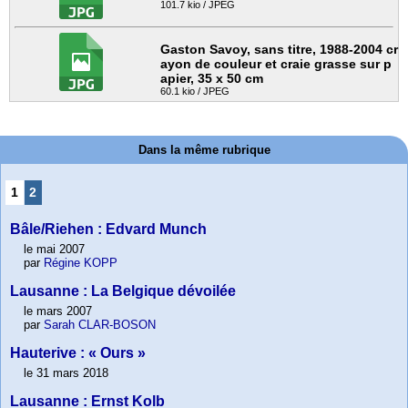
101.7 kio / JPEG
Gaston Savoy, sans titre, 1988-2004 cr
ayon de couleur et craie grasse sur p
apier, 35 x 50 cm
60.1 kio / JPEG
Dans la même rubrique
1
2
Bâle/Riehen : Edvard Munch
le mai 2007
par
Régine KOPP
Lausanne : La Belgique dévoilée
le mars 2007
par
Sarah CLAR-BOSON
Hauterive : « Ours »
le 31 mars 2018
Lausanne : Ernst Kolb