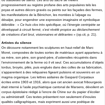
progressivement au registre profane des arts populaires tels les
poyas et autres décors gravés ou peints sur les façades des fermes,
les manifestations de la Bénichon, les montées à l’alpage ou
désalpe, pour engendrer une expression imaginaire et symbolique
débridée : «
Ce huis clos très spécifique, où l’énergie centripète se
développait à circuit fermé, s’est révélé propice au déclanchement
de créations d’art brut, visionnaires et délirantes
» (op.cit, p. 21).
Artistes du silence
On découvre notamment les sculptures en haut-relief de Marc
Moret, composées de toutes sortes de matériaux ayant appartenu à
sa mère, son père, son grand-père, d’ustensiles récupérés dans
l’environnement de la ferme où il vit seul. Ces accumulations d’objets
tordus, broyés, pilés, puis englués dans des colles de sa fabrication,
s’apparentent à des reliquaires figeant pulsions et souvenirs en un
magma organique. Les lettres asilaires de Gaspard Corpataux
écrites entre 1903 et 1916, alors que cet ancien avocat fribourgeois
était interné à l’asile psychiatrique cantonal de Marsens, dévoilent un
corpus épistolaire rédigé à l’encre de Chine sur du papier d’écolier
ou administratif. Ces textes présentent non seulement d’inouïes
qualités calligraphiques, mais expriment aussi une poétique de