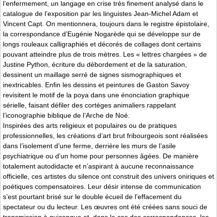
l’enfermement, un langage en crise très finement analysé dans le
catalogue de l’exposition par les linguistes Jean-Michel Adam et
Vincent Capt. On mentionnera, toujours dans le registre épistolaire,
la correspondance d’Eugénie Nogarède qui se développe sur de
longs rouleaux calligraphiés et décorés de collages dont certains
pouvant atteindre plus de trois mètres. Les « lettres chargées » de
Justine Python, écriture du débordement et de la saturation,
dessinent un maillage serré de signes sismographiques et
inextricables. Enfin les dessins et peintures de Gaston Savoy
revisitent le motif de la poya dans une énonciation graphique
sérielle, faisant défiler des cortèges animaliers rappelant
l’iconographie biblique de l’Arche de Noé.
Inspirées des arts religieux et populaires ou de pratiques
professionnelles, les créations d’art brut fribourgeois sont réalisées
dans l’isolement d’une ferme, derrière les murs de l’asile
psychiatrique ou d’un home pour personnes âgées. De manière
totalement autodidacte et n’aspirant à aucune reconnaissance
officielle, ces artistes du silence ont construit des univers oniriques et
poétiques compensatoires. Leur désir intense de communication
s’est pourtant brisé sur le double écueil de l’effacement du
spectateur ou du lecteur. Les œuvres ont été créées sans souci de