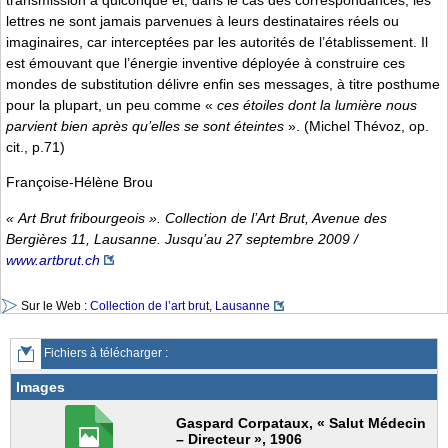
transmission à quiconque et, dans le cas des correspondances, les
lettres ne sont jamais parvenues à leurs destinataires réels ou
imaginaires, car interceptées par les autorités de l’établissement. Il
est émouvant que l’énergie inventive déployée à construire ces
mondes de substitution délivre enfin ses messages, à titre posthume
pour la plupart, un peu comme «
ces étoiles dont la lumière nous
parvient bien après qu’elles se sont éteintes
». (Michel Thévoz, op.
cit., p.71)
Françoise-Hélène Brou
« Art Brut fribourgeois ». Collection de l’Art Brut, Avenue des
Bergières 11, Lausanne. Jusqu’au 27 septembre 2009 /
www.artbrut.ch
Sur le Web :
Collection de l’art brut, Lausanne
Fichiers à télécharger :
Images
Gaspard Corpataux, « Salut Médecin
– Directeur », 1906