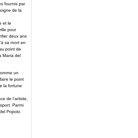
s fournis par
moigne de la
 et le
ille pour
nfier deux ans
u’à sa mort en
 au point de
 Maria del
t comme un
aire le point
e la fortune
e de l’artiste,
nsport. Parmi
 del Popolo.