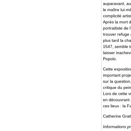
auparavant, aur
le maître lui-m
complicité art
Après la mort d
portraitiste de
trouver refuge 
plus tard la ch
1547, semble to
laisser inache
Popolo.
Cette expositi
important proje
sur la question
critique du pein
Lors de cette 
en découvrant
ces lieux : la 
Catherine Grat
Informations p