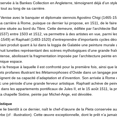
nservée à la Bankes Collection en Angleterre, témoignent déjà d’un st
 tout au long de sa carrière.
 Venise avec le banquier et diplomate siennois Agostino Chigi (1465-15
a carrière à Rome, puisque ce dernier lui propose, en 1511, de le faire 
aine située au bord du Tibre. Cette demeure, édifiée par l’architecte Ba
537) entre 1503 et 1512, va permettre à des artistes en vue, parmi les
549) et Raphaël (1483-1520) d’entreprendre d’importants cycles déco
iani produit quant à lui dans la loggia de Galatée une peinture mura
 huit lunettes représentant des scènes mythologiques d’une grande fraî
intense, abolissant la fragmentation imposée par l’architecture peinte en
unique espace.
 la fresque à laquelle il est confronté pour la première fois, ainsi que l
ets profanes illustrant les
Métamorphoses
d’Ovide dans un langage poé
ignent de sa capacité d’adaptation et d’invention. Son arrivée à Rome 
 une période d’une grande ferveur artistique. Raphaël achève de pei
 dans les appartements pontificaux de Jules II, et le 15 août 1511, la p
la chapelle Sixtine, peinte par Michel-Ange, est dévoilée.
istique
le lie bientôt à ce dernier, naît le chef-d’œuvre de la
Pieta
conservée a
rbe (cf : illustration). Cette œuvre exceptionnelle, dont le prêt n’a jamai