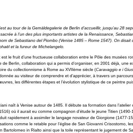
st au tour de la Gemäldegalerie de Berlin d’accueillir, jusqu’au 28 se
nsacrée à l’un des plus importants artistes de la Renaissance, Sebastia
nom de Sebastiano del Piombo (Venise 1485 – Rome 1547). On disait de 
haël et la fureur de Michelangelo.
st le fruit d’une fructueuse collaboration entre le Pôle des musées ro
de Berlin, collaboration qui a permis d’organiser, en 2001 déjà, une e
toire du collectionnisme à Rome au XVIIème siècle (
Caravaggio e i Giust
 donnée au visiteur de comprendre et d’apprécier, à travers un parcour
uvres, les différentes étapes et l’évolution stylistique de ce peintre pui
ani naît à Venise autour de 1485. Il débute sa formation dans l’atelier
9-1516) où il aurait eu comme compagnon d’étude le jeune Titien (1490-
onduit rapidement à assimiler le langage novateur de Giorgione (1477-1
sations comme le retable pour l’église de San Giovanni Crisostomo, les
n Bartolomeo in Rialto ainsi que la toile représentant le jugement de 