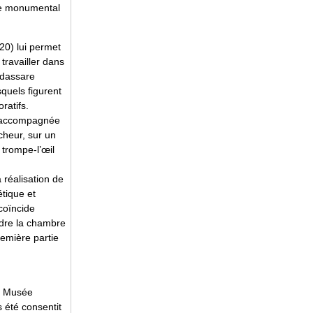
yle monumental
20) lui permet
travailler dans
ldassare
quels figurent
ratifs.
le accompagnée
cheur, sur un
 trompe-l’œil
a réalisation de
tique et
coïncide
ndre la chambre
remière partie
u Musée
s été consentit