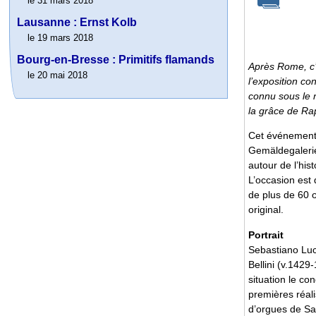
le 31 mars 2018
Lausanne : Ernst Kolb
le 19 mars 2018
Bourg-en-Bresse : Primitifs flamands
Après Rome, c’e
le 20 mai 2018
l’exposition co
connu sous le 
la grâce de Rap
Cet événement e
Gemäldegalerie 
autour de l’his
L’occasion est
de plus de 60 œ
original.
Portrait
Sebastiano Luci
Bellini (v.142
situation le c
premières réali
d’orgues de Sa