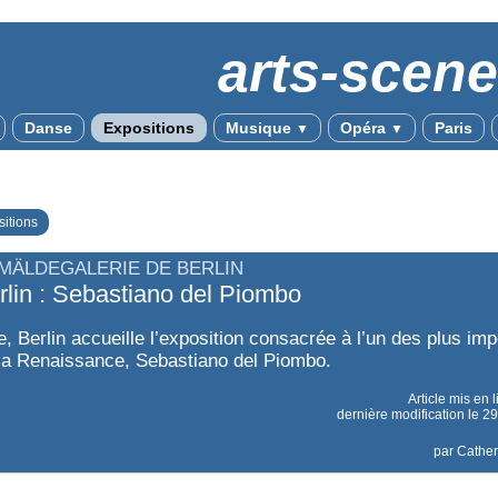
arts-scen
Danse
Expositions
Musique
Opéra
Paris
▼
▼
itions
MÄLDEGALERIE DE BERLIN
rlin : Sebastiano del Piombo
 Berlin accueille l’exposition consacrée à l’un des plus imp
 la Renaissance, Sebastiano del Piombo.
Article mis en 
dernière modification le 
par
Cathe