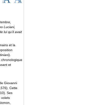
ptembre,
no Luciani,
lui qu’il avait
mains et la
xposition
iniani
).
s chronologique
ssant et
 de Giovanni
1576). Cette
510). Ses
 volets
Salomon,