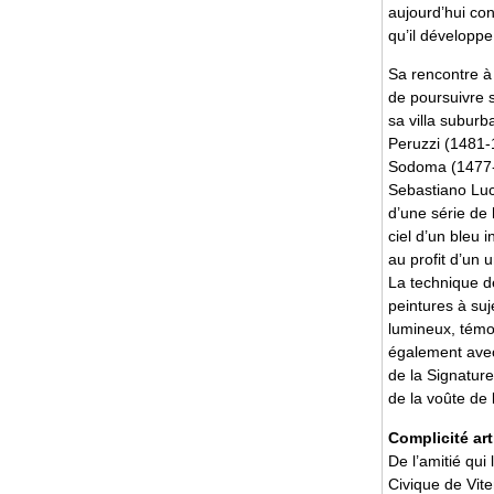
aujourd’hui co
qu’il développe
Sa rencontre à
de poursuivre s
sa villa suburb
Peruzzi (1481-1
Sodoma (1477-1
Sebastiano Luc
d’une série de
ciel d’un bleu 
au profit d’un 
La technique de
peintures à suj
lumineux, témo
également avec
de la Signature
de la voûte de 
Complicité art
De l’amitié qui 
Civique de Vite