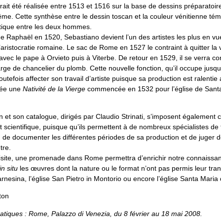
ait été réalisée entre 1513 et 1516 sur la base de dessins préparatoire
ême. Cette synthèse entre le dessin toscan et la couleur vénitienne té
istique entre les deux hommes.
e Raphaël en 1520, Sebastiano devient l’un des artistes les plus en vue
 l’aristocratie romaine. Le sac de Rome en 1527 le contraint à quitter la v
avec le pape à Orvieto puis à Viterbe. De retour en 1529, il se verra co
arge de chancelier du plomb. Cette nouvelle fonction, qu’il occupe jusq
utefois affecter son travail d’artiste puisque sa production est ralentie
vée une
Nativité de la Vierge
commencée en 1532 pour l’église de Santa
on et son catalogue, dirigés par Claudio Strinati, s’imposent égalemen
t scientifique, puisque qu’ils permettent à de nombreux spécialistes de f
, de documenter les différentes périodes de sa production et de juger d
tre.
visite, une promenade dans Rome permettra d’enrichir notre connaissanc
in situ
les œuvres dont la nature ou le format n’ont pas permis leur tra
Farnesina, l’église San Pietro in Montorio ou encore l’église Santa Maria
ton
ratiques : Rome, Palazzo di Venezia, du 8 février au 18 mai 2008.