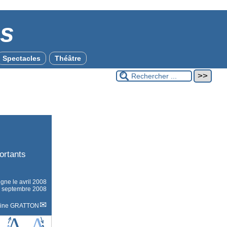
es
Spectacles
Théâtre
ortants
ligne le
avril 2008
29 septembre 2008
rine GRATTON