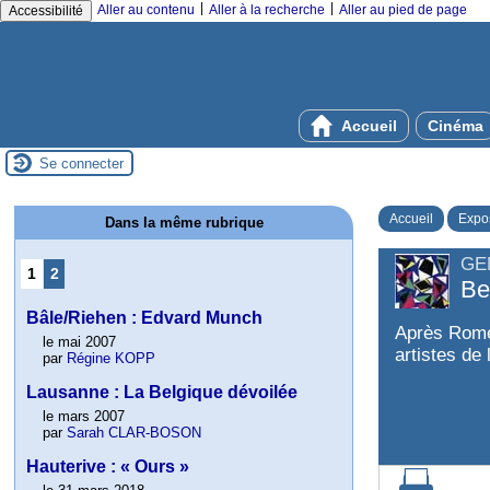
|
|
Aller au contenu
Aller à la recherche
Aller au pied de page
Accessibilité
Accueil
Cinéma
Se connecter
Accueil
Expos
Dans la même rubrique
GE
1
2
Be
Bâle/Riehen : Edvard Munch
Après Rome,
le mai 2007
artistes de
par
Régine KOPP
Lausanne : La Belgique dévoilée
le mars 2007
par
Sarah CLAR-BOSON
Hauterive : « Ours »